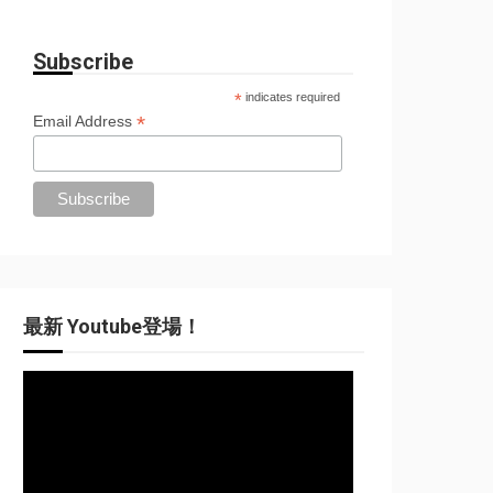
Subscribe
*
indicates required
*
Email Address
最新 Youtube登場！