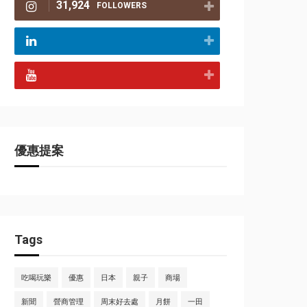
31,924
FOLLOWERS
優惠提案
Tags
吃喝玩樂
優惠
日本
親子
商場
新聞
營商管理
周末好去處
月餅
一田