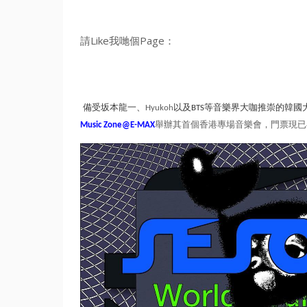
請Like我哋個Page：
備受坂本龍一、
Hyukoh
以
及BTS等音樂界大咖推崇的韓國
Music Zone@E-MAX
舉辦其首個香港專場音樂會，門票現已