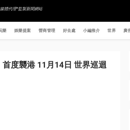
香港社交媒體代理*監製新聞網站
玩樂
娛樂提案
營商管理
好去處
小編推介
世界
廣
N 首度襲港 11月14日 世界巡迴