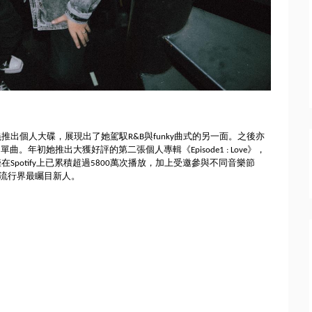
義推出個人大碟，展現出了她駕馭R&
B與funky曲式的另一面。之後亦
ast 等人推出聯名單曲。年初她推出大獲好評的第二張個人專輯《
Episode1 : Love》，
在Spotify上已累積超過5800萬次播放，
加上受邀參與不同音樂節
韓國流行界最矚目新人。