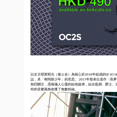
以女主唱黃昭允（황소윤）為核心於2016年組成的SE SO
誌，具「翱翔新少年」的意思。 2017年發表出道作〈長夢 A Lo
熱烈關注，
憑藉攝人心靈的結他旋律，結合藍調、爵士、
特的音樂風格收獲了無數粉絲。