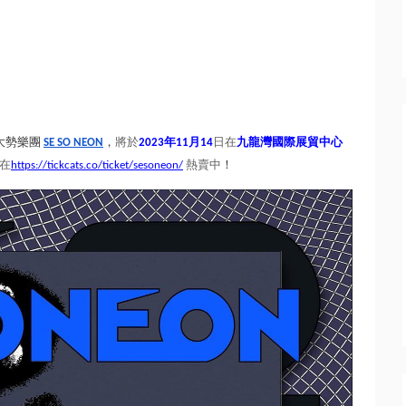
大勢樂團
SE SO NEON
，
將於
2023年11月14
日在
九龍灣國際展貿中心
在
ht
tps://tickcats.co/ticket/
sesoneon/
熱賣中
！