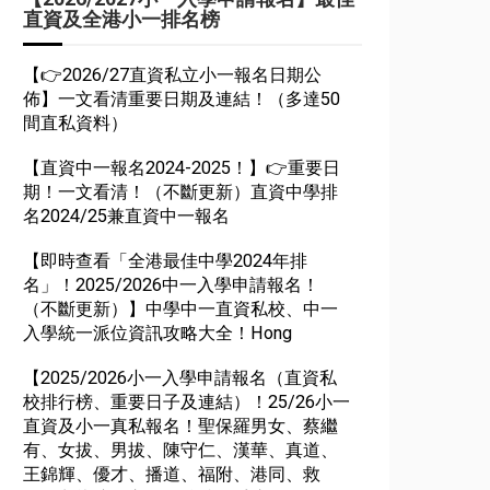
直資及全港小一排名榜
【👉2026/27直資私立小一報名日期公
佈】一文看清重要日期及連結！（多達50
間直私資料）
【直資中一報名2024-2025！】👉重要日
期！一文看清！（不斷更新）直資中學排
名2024/25兼直資中一報名
【即時查看「全港最佳中學2024年排
名」！2025/2026中一入學申請報名！
（不斷更新）】中學中一直資私校、中一
入學統一派位資訊攻略大全！Hong
【2025/2026小一入學申請報名（直資私
校排行榜、重要日子及連結）！25/26小一
直資及小一真私報名！聖保羅男女、蔡繼
有、女拔、男拔、陳守仁、漢華、真道、
王錦輝、優才、播道、福附、港同、救