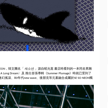
 NEON，韓文團名「 새소년 」源自昭允逛 書店時看到的一本同名舊雜
ng Dream〉及 推出首張專輯《Summer Plumage》時就已受到了
迷幻搖滾、
80年代new wave、後朋克等元素融合成屬於SE SO NEON獨