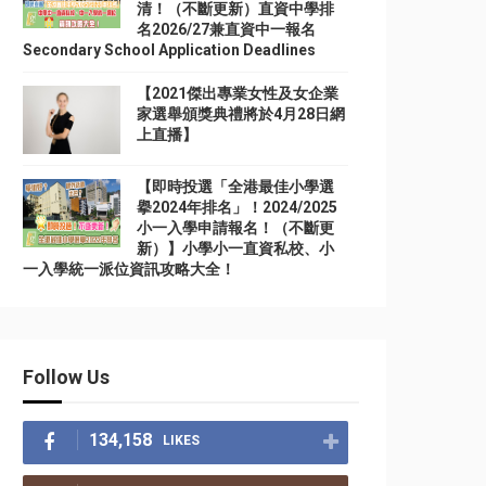
清！（不斷更新）直資中學排
名2026/27兼直資中一報名
Secondary School Application Deadlines
【2021傑出專業女性及女企業
家選舉頒獎典禮將於4月28日網
上直播】
【即時投選「全港最佳小學選
擧2024年排名」！2024/2025
小一入學申請報名！（不斷更
新）】小學小一直資私校、小
一入學統一派位資訊攻略大全！
Follow Us
134,158
LIKES