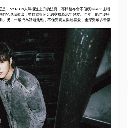
E SO NEON人氣極速上升的法寶，
專輯發布會不但獲Hyukoh主唱
他們的現場演出，
並自始與昭允結交成為忘年好友。同年，他們獲得
單曲」獎，一躍成為話題焦點，不僅受獨立樂迷喜愛，
也深受眾多音樂