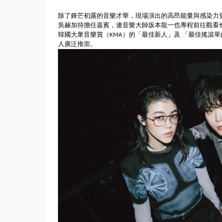
除了鋒芒初露的音樂才華，現場演出的高昂能量與感染力更是S
吳赫加持擔任嘉賓，
連音樂大師坂本龍一也專程前往觀看
韓國大衆音樂賞（
KMA）的「最佳新人」及 「最佳搖滾
人廣泛推崇。