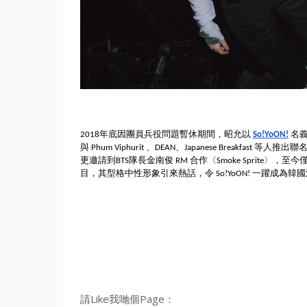
2018年底因團員兵役問題暫休期間，昭允以
So!YoON!
名
與 Phum Viphurit 、DEAN、Japanese Breakf
更邀請到BTS隊長金南俊 RM 合作〈Smoke Sprite〉，
至今僅
目，其型格中性形象引來熱話，令 So!YoON! 一躍成為
請Like我哋個Page：