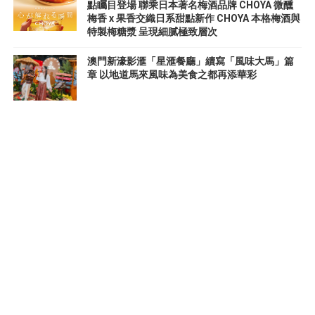
點矚目登場 聯乘日本著名梅酒品牌 CHOYA 微醺
梅香 x 果香交織日系甜點新作 CHOYA 本格梅酒與
特製梅糖漿 呈現細膩極致層次
澳門新濠影滙「星滙餐廳」續寫「風味大馬」篇
章 以地道馬來風味為美食之都再添華彩