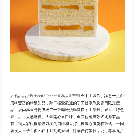
人氣甜品店
一直為大家帶來
全手工製作、
誠意十足而
Pâtisseri
e Jane
用料豐富的精緻甜品，
除了極受歡迎的手工撻系列及節日限定產
品，
店內亦同時提供達二十款精緻蛋糕選擇；由茶饌、果香、
特色
朱古力、大熱麻糬、人氣開心果口味，
至其他經典款式均應有盡
有，讓大家根據摯愛好友的口味和喜好，
揀選心儀蛋糕款式，一同
慶祝大日子！
但凡在十月期間於網上訂購任何蛋糕，更可尊享九折