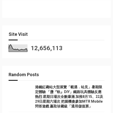
Site Visit
12,656,113
Random Posts
港鐵紅磡站大型展覽「載遇．站見」暑期限
定體驗 「盞『軌』DIY」鐵路玩具體驗反應
熱烈 星期日場次全數爆滿 加推8月15、22及
29日星期六場次 把握機會參加MTR Mobile
問答遊戲 贏取珍藏級「通用儲值票」