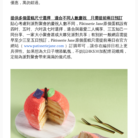
優惠，
萬勿錯過。
提供多個蛋糕尺寸選擇
適合不同人數慶祝
只需提前兩日預訂
貼心考慮到派對聚會的慶祝人數不同，
Pâtisserie Jane
原個蛋糕設有
四吋、五吋、六吋及七吋選擇，
適合與最愛二人獨享、三五知己一
同分享、
一家大小聚會甚或大夥兒派對共享；
有別於一般網店需提
早至少三至五日預訂，
Pâtisserie Jane
原個蛋糕只需提前兩日在
官方
網站（
www.patisseriejane.com
）訂購即可，讓你在編排日程上更
具彈性。如果想為大日子
增添氣氛
，不妨以
HK$30
加配煙花蠟燭，
定能為
派對聚會
帶來滿滿的儀式
感。