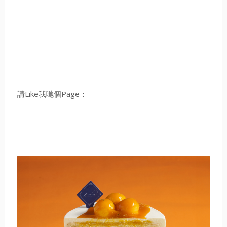
請Like我哋個Page：