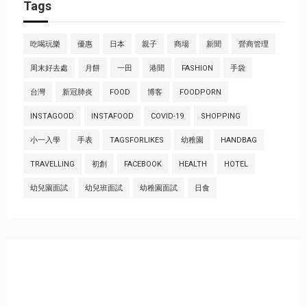
Tags
吃喝玩樂
優惠
日本
親子
商場
新聞
營商管理
周末好去處
月餅
一田
港聞
FASHION
手袋
台灣
新冠肺炎
FOOD
博客
FOODPORN
INSTAGOOD
INSTAFOOD
COVID-19
SHOPPING
小一入學
手表
TAGSFORLIKES
幼稚園
HANDBAG
TRAVELLING
初創
FACEBOOK
HEALTH
HOTEL
幼兒園面試
幼兒班面試
幼稚園面試
日食