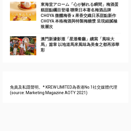
東海堂アローム「心が解れる瞬間」梅酒蛋
糕甜點矚目登場 聯乘日本著名梅酒品牌
CHOYA 微醺梅香 x 果香交織日系甜點新作
CHOYA 本格梅酒與特製梅糖漿 呈現細膩極
致層次
澳門新濠影滙「星滙餐廳」續寫「風味大
馬」篇章 以地道馬來風味為美食之都再添華
彩
免責及私隱聲明。* KREW LIMITED為香港No.1社交媒體代理
(source: Marketing Magazine AOTY 2021)