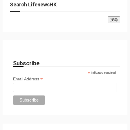
Search LifenewsHK
Subscribe
*
indicates required
*
Email Address