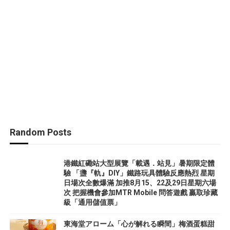
Random Posts
港鐵紅磡站大型展覽「載遇．站見」暑期限定體
驗 「盞『軌』DIY」鐵路玩具體驗反應熱烈 星期
日場次全數爆滿 加推8月15、22及29日星期六場
次 把握機會參加MTR Mobile 問答遊戲 贏取珍藏
級「通用儲值票」
東海堂アローム「心が解れる瞬間」梅酒蛋糕甜