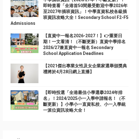
即時查看「全港首50間最受歡迎中學2026年
至2027年插班資訊」！中學直資私校各級插
班資訊攻略大全！Secondary School F2-F5
Admissions
【直資中一報名2026-2027！】👉重要日
期！一文看清！（不斷更新）直資中學排名
2026/27兼直資中一報名 Secondary
School Application Deadlines
【2021傑出專業女性及女企業家選舉頒獎典
禮將於4月28日網上直播】
【即時投選「全港最佳小學選擧2024年排
名」！2024/2025小一入學申請報名！（不
斷更新）】小學小一直資私校、小一入學統
一派位資訊攻略大全！