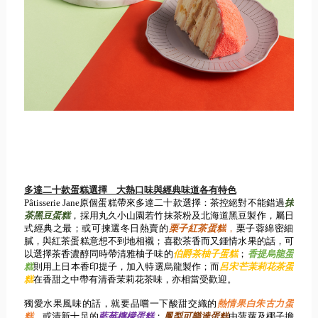
多達二十款蛋糕選擇 大熱口味與經典味道各有特色
Pâtisserie Jane
原個蛋糕帶來多達二十款選擇：茶控絕對不能錯過
抹
茶黑豆
蛋糕
，採用丸久小山園若竹抹茶粉及北海道黑豆製作，
屬日
式經典之最；或可揀選冬日熱賣的
栗子紅茶蛋糕
，
栗子蓉綿密細
膩，與紅茶蛋糕意想不到地相襯；喜歡茶香而又鍾情水果的話，
可
以選擇茶香濃醇同時帶清雅柚子味的
伯爵茶柚子蛋糕
；
香提烏龍蛋
糕
則用上日本香印提子，加入特選烏龍製作；而
呂宋芒茉莉花茶蛋
糕
在香甜之中帶有清香茉莉花茶味，亦相當受歡迎。
獨愛水果風味的話，就要品嚐一下酸甜交織的
熱情果白朱古力蛋
糕
，
或清新十足的
藍莓檸檬蛋糕
；
鳳梨可樂達蛋糕
由菠蘿及椰子擔