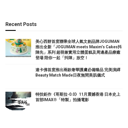
Recent Posts
美心西餅首度聯乘全球人氣文創品牌JOGUMAN
推出全新「JOGUMAN meets Maxim’s Cakes抖
陣先」系列 超萌兼實用立體蛋糕及周邊產品療癒
登場 陪你一起「抖陣」放空！
連卡佛首度推出兩款奢華護膚必備臻品 完美演繹
Beauty Match Made日夜無間美肌儀式
特技鉅作《哥斯拉-0.0》11月震撼香港 日本史上
首部IMAX®「特製」拍攝電影