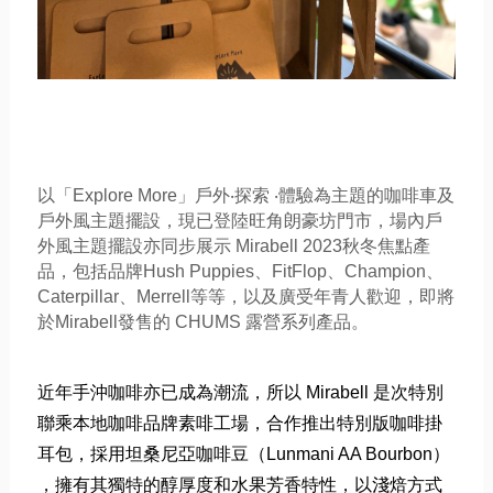
以「Explore More」戶外‧探索 ‧體驗為主題的咖啡車及
戶外風主題擺設，
現已登陸旺角朗豪坊門市，場內戶
外風主題擺設亦同步展示 Mirabell 2023秋冬焦點產
品，包括品牌Hush Puppies、FitFlop、Champion、
Caterpillar、Merrell等等，
以及廣受年青人歡迎，即將
於Mirabell發售的 CHUMS 露營系列產品。
近年手沖咖啡亦已成為潮流，所以 Mirabell 是次特別
聯乘本地咖啡品牌素啡工場，合作推出特別版咖啡掛
耳包，
採用坦桑尼亞咖啡豆（Lunmani AA Bourbon）
，擁有其獨特的醇厚度和水果芳香特性，以淺焙方式