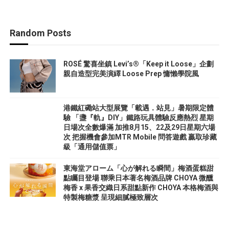
Random Posts
ROSÉ 驚喜坐鎮 Levi’s®「Keep it Loose」企劃
親自造型完美演繹 Loose Prep 慵懶學院風
港鐵紅磡站大型展覽「載遇．站見」暑期限定體
驗 「盞『軌』DIY」鐵路玩具體驗反應熱烈 星期
日場次全數爆滿 加推8月15、22及29日星期六場
次 把握機會參加MTR Mobile 問答遊戲 贏取珍藏
級「通用儲值票」
東海堂アローム「心が解れる瞬間」梅酒蛋糕甜
點矚目登場 聯乘日本著名梅酒品牌 CHOYA 微醺
梅香 x 果香交織日系甜點新作 CHOYA 本格梅酒與
特製梅糖漿 呈現細膩極致層次