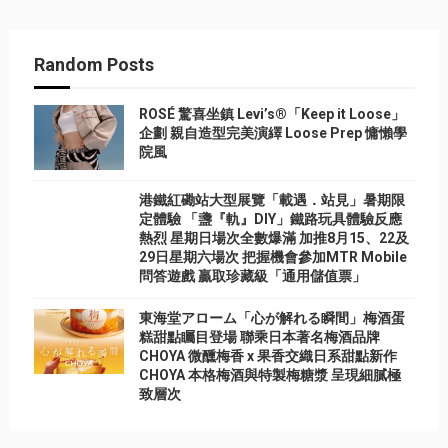
Random Posts
ROSÉ 驚喜坐鎮 Levi’s®「Keep it Loose」
企劃 親自造型完美演繹 Loose Prep 慵懶學
院風
港鐵紅磡站大型展覽「載遇．站見」暑期限
定體驗 「盞『軌』DIY」鐵路玩具體驗反應
熱烈 星期日場次全數爆滿 加推8月15、22及
29日星期六場次 把握機會參加MTR Mobile
問答遊戲 贏取珍藏級「通用儲值票」
東海堂アローム「心が解れる瞬間」梅酒蛋
糕甜點矚目登場 聯乘日本著名梅酒品牌
CHOYA 微醺梅香 x 果香交織日系甜點新作
CHOYA 本格梅酒與特製梅糖漿 呈現細膩極
致層次