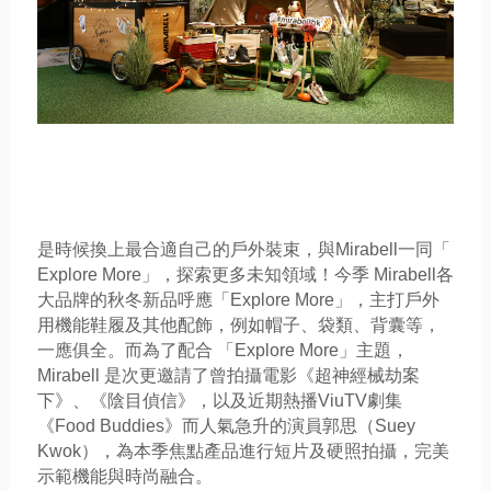
是時候換上最合適自己的戶外裝束，與Mirabell一同「
Explore More」，探索更多未知領域！今季 Mirabell各
大品牌的秋冬新品呼應「Explore More」，主打戶外
用機能鞋履及其他配飾，例如帽子、袋類、
背囊等，
一應俱全。而為了配合 「Explore More」主題，
Mirabell 是次更邀請了曾拍攝電影《超神經械劫案
下》、《陰目偵信》，
以及近期熱播ViuTV劇集
《Food Buddies》而人氣急升的演員郭思（Suey
Kwok），為本季焦點產品進行短片及硬照拍攝，
完美
示範機能與時尚融合。