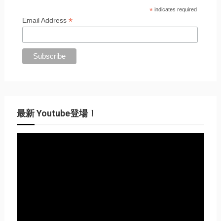
*
indicates required
*
Email Address
最新 Youtube登場！