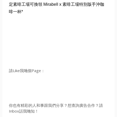
定素啡工場可換領 Mirabell x 素啡工場特別版手沖咖
啡一杯*
請Like我哋個Page：
你也有精彩的人和事跟我們分享？想查詢廣告合作？請
Inbox話我哋知！