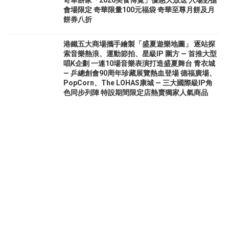
奇華餅家「2026美食博覽」優惠大放送 入場必搶
會場限定 奇華限量100元福袋 奇華至尊月餅及月
餅券八折
港鐵五大商場攜手繪製「盛夏遊樂地圖」 逐站探
索音樂熱浪、運動節拍、星級IP 圍方 — 首推大型
唱K企劃 一連10場音樂表演打造盛夏舞台 青衣城
— 乒總創會90周年珍藏展覽熱血登場 德福廣場、
PopCorn、The LOHAS康城 — 三大國際級IP角
色同步列陣 特設期間限定店熱賣獨家人氣商品