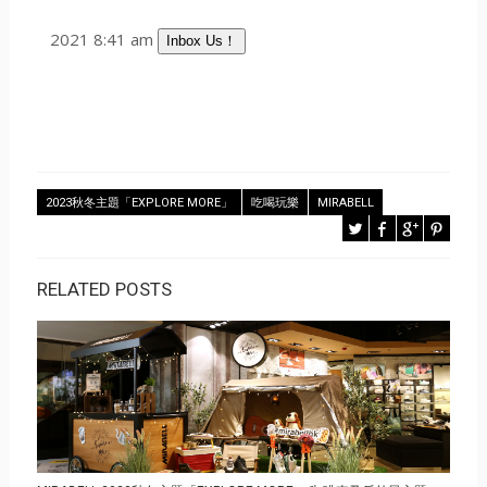
2021 8:41 am
Inbox Us！
2023秋冬主題「EXPLORE MORE」
吃喝玩樂
MIRABELL
RELATED POSTS