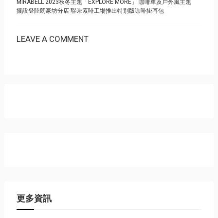
MIRABELL 2023秋冬主題「EXPLORE MORE」 咖啡車及戶外風主題
擺設登陸朗豪坊分店 聯乘素啡工場推出特別版咖啡掛耳包
LEAVE A COMMENT
更多資訊