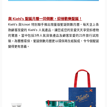
與
Kiehl’s
聖誕月曆一同倒數，迎接歡樂聖誕！
Kiehl’s
與
Icinori
特別聯手推出限量版聖誕倒數
月曆，每天呈上各
款顧客至愛的
Kiehl’s
人氣產品，
讓您或您的至愛天天享受拆禮物
的驚喜。當中包括
3
件人氣貨裝產品
及顧客至愛的
21
件旅行試用
裝。為響應環保，
聖誕倒數月曆更以環保再生紙製成，令今個聖誕
變得更有意義。