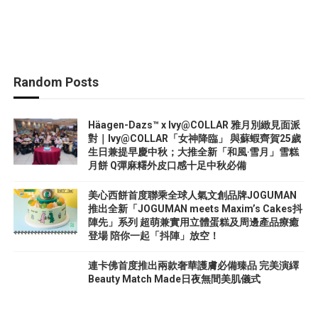
Random Posts
Häagen-Dazs™ x Ivy@COLLAR 雅月別緻見面派
對｜Ivy@COLLAR「女神降臨」 與蘇蝦齊賀25歲
生日兼提早慶中秋；大推全新「和風‧雪月」雪糕
月餅 Q彈麻糬外皮口感十足中秋必備
美心西餅首度聯乘全球人氣文創品牌JOGUMAN
推出全新「JOGUMAN meets Maxim’s Cakes抖
陣先」系列 超萌兼實用立體蛋糕及周邊產品療癒
登場 陪你一起「抖陣」放空！
連卡佛首度推出兩款奢華護膚必備臻品 完美演繹
Beauty Match Made日夜無間美肌儀式