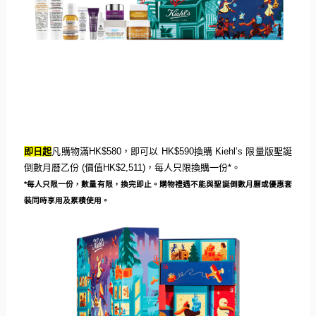
即日起
凡購物滿
HK$580
，即可以
HK$590
換購
Kiehl’s
限量版聖誕
倒數月曆乙份
(
價值
HK$2,
511)
，每人只限換購一份
*
。
*
每人只限一份，數量有限，換完即止。
購物禮遇不能與聖誕倒數月曆或優惠套
裝同時享用及累積使用。