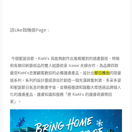
請Like我哋個Page：
今個聖誕佳節，
Kiehl’s
與能夠創作出風格獨到的插畫藝術
、時裝
和各類印刷藝術品的雙人組藝術家
Icinori
夫婦合
作，為品牌四款
最受
Kiehl‘s
忠實顧客歡迎的必備護膚產品，
設計出
即日推出
的
限量
版系列。
系列的設計靈感源自於創造一個充滿興奮刺激、
多采多姿
和聖誕節日氣息的動畫宇宙
，並
積極邀請和鼓勵大眾透過品
牌個人
化的護膚產品、護膚知識和服務「將
Kiehl’s
的護
膚奇蹟帶回
家」。