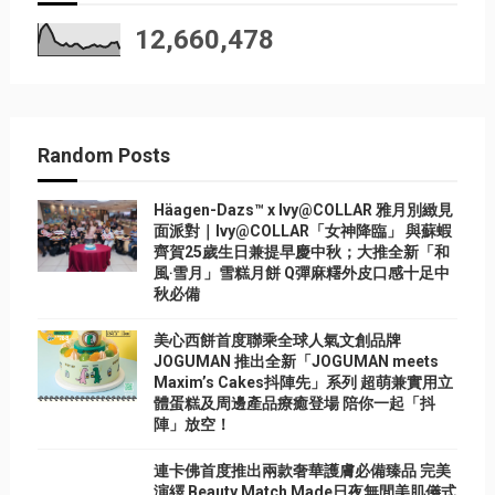
12,660,478
Random Posts
Häagen-Dazs™ x Ivy@COLLAR 雅月別緻見
面派對｜Ivy@COLLAR「女神降臨」 與蘇蝦
齊賀25歲生日兼提早慶中秋；大推全新「和
風‧雪月」雪糕月餅 Q彈麻糬外皮口感十足中
秋必備
美心西餅首度聯乘全球人氣文創品牌
JOGUMAN 推出全新「JOGUMAN meets
Maxim’s Cakes抖陣先」系列 超萌兼實用立
體蛋糕及周邊產品療癒登場 陪你一起「抖
陣」放空！
連卡佛首度推出兩款奢華護膚必備臻品 完美
演繹 Beauty Match Made日夜無間美肌儀式