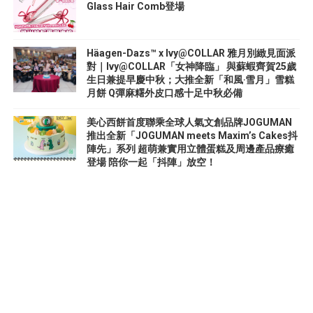
Glass Hair Comb登場
Häagen-Dazs™ x Ivy@COLLAR 雅月別緻見面派
對｜Ivy@COLLAR「女神降臨」 與蘇蝦齊賀25歲
生日兼提早慶中秋；大推全新「和風‧雪月」雪糕
月餅 Q彈麻糬外皮口感十足中秋必備
美心西餅首度聯乘全球人氣文創品牌JOGUMAN
推出全新「JOGUMAN meets Maxim’s Cakes抖
陣先」系列 超萌兼實用立體蛋糕及周邊產品療癒
登場 陪你一起「抖陣」放空！