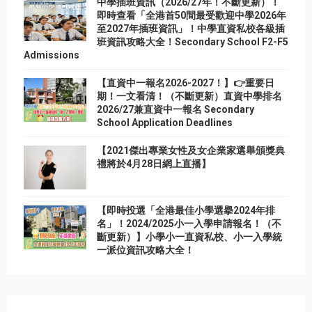
中學插班資訊（2026/27年！不斷更新）！
即時查看「全港首50間最受歡迎中學2026年
至2027年插班資訊」！中學直資私校各級插
班資訊攻略大全！Secondary School F2-F5
Admissions
【直資中一報名2026-2027！】👉重要日
期！一文看清！（不斷更新）直資中學排名
2026/27兼直資中一報名 Secondary
School Application Deadlines
【2021傑出專業女性及女企業家選舉頒獎典
禮將於4月28日網上直播】
【即時投選「全港最佳小學選擧2024年排
名」！2024/2025小一入學申請報名！（不
斷更新）】小學小一直資私校、小一入學統
一派位資訊攻略大全！