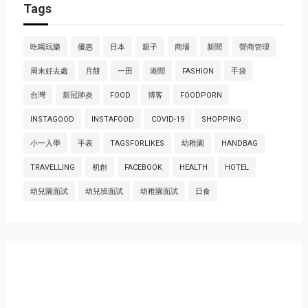
Tags
吃喝玩樂
優惠
日本
親子
商場
新聞
營商管理
周末好去處
月餅
一田
港聞
FASHION
手袋
台灣
新冠肺炎
FOOD
博客
FOODPORN
INSTAGOOD
INSTAFOOD
COVID-19
SHOPPING
小一入學
手表
TAGSFORLIKES
幼稚園
HANDBAG
TRAVELLING
初創
FACEBOOK
HEALTH
HOTEL
幼兒園面試
幼兒班面試
幼稚園面試
日食