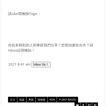
請Like我哋個Page：
你也有精彩的人和事跟我們分享？想查詢廣告合作？請
Inbox話我哋知！
2021 8:41 am
Inbox Us！
生活
低碳
專題
植物素
IKEA
PLANT-BASED