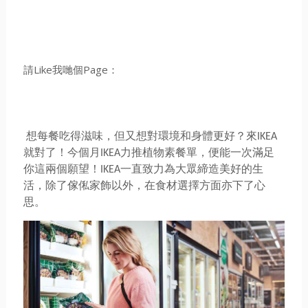
請Like我哋個Page：
想每餐吃得滋味，但又想對環境和身體更好？
來IKEA
就對了！今個月IKEA力推植物素餐單，
便能一次滿足
你這兩個願望！
IKEA一直致力為大眾締造美好的生
活，除了傢俬家飾以外，
在食材選擇方面亦下了心
思。