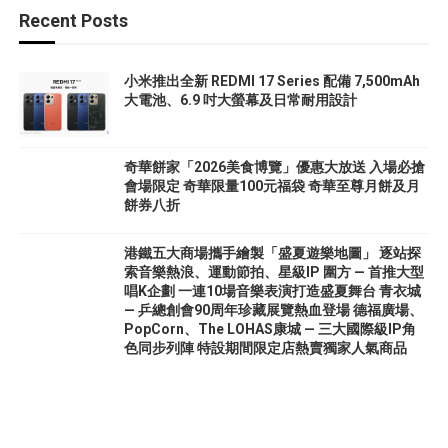
Recent Posts
小米推出全新 REDMI 17 Series 配備 7,500mAh
大電池、6.9 吋大螢幕及日常耐用設計
奇華餅家「2026美食博覽」優惠大放送 入場必搶
會場限定 奇華限量100元福袋 奇華至尊月餅及月
餅券八折
港鐵五大商場攜手繪製「盛夏遊樂地圖」 逐站探
索音樂熱浪、運動節拍、星級IP 圍方 — 首推大型
唱K企劃 一連10場音樂表演打造盛夏舞台 青衣城
— 乒總創會90周年珍藏展覽熱血登場 德福廣場、
PopCorn、The LOHAS康城 — 三大國際級IP角
色同步列陣 特設期間限定店熱賣獨家人氣商品