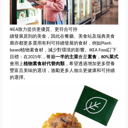
IKEA致力提供更優質、更符合可持
續發展原則的美食，
因此在餐廳、
美食站及瑞典美食
廊亦都更多選用有利可持續發展的食材，
例如Plant-
based植物素食材，減少對環境的影響。
IKEA Food訂下
目標：在2025年，餐廳
一半的主菜
會是
素食
，
80
%菜式
會用上
植物素食材代替肉類
，
希望透過增加更多營養
豐富且美味的選項，
激勵更多人做出更健康和可持續
的選擇。