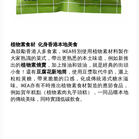
植物素食材 化身香港本地美食
為鼓勵香港人多食素，
IKEA特別使用植物素材料製作
大家熟識的菜式，
帶出更熟悉的本土味道，例如新推
出的
植物素燒賣
，
加上辣油和豉油，就是經典的街頭
小食！還有
豆腐花新地筒
，
使用豆漿取代牛奶，灑上
粒粒黃糖，帶來脆脆的口感，
化成傳統港式糖水滋
味。
IKEA亦有不時推出植物素食材製造的應節食品，
例如賀年糕點（
植物素肉丸芋頭糕），一同品嚐本地
的傳統美味，
同時實踐低碳飲食。