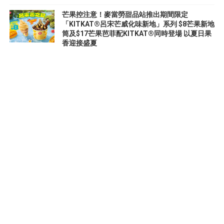
芒果控注意！麥當勞甜品站推出期間限定
「KITKAT®呂宋芒威化味新地」系列 $8芒果新地
筒及$17芒果芭菲配KITKAT®同時登場 以夏日果
香迎接盛夏