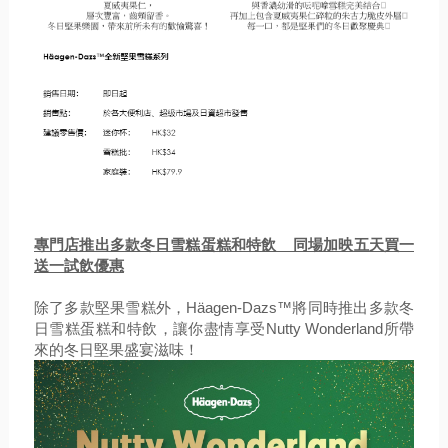
專門店推出多款冬日雪糕蛋糕和特飲 同場加映五天買一
送一試飲優惠
除了多款堅果雪糕外，Häagen-Dazs™將同時推出多款冬
日雪糕蛋糕和特飲，讓你盡情享受Nutty Wonderland所帶
來的冬日堅果盛宴滋味！