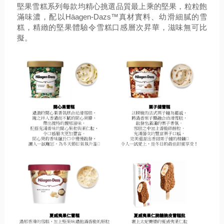
堅果雪糕系列每款均精心挑選品質最上乘的堅果，粒粒飽
滿味濃，配以Häagen-Dazs™真材實料、幼滑細膩的雪
糕，精緻的堅果體驗令雪糕口感層次昇華，滋味無可比
擬。