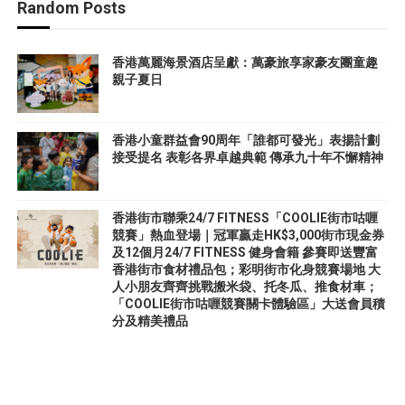
Random Posts
香港萬麗海景酒店呈獻：萬豪旅享家豪友團童趣
親子夏日
香港小童群益會90周年「誰都可發光」表揚計劃
接受提名 表彰各界卓越典範 傳承九十年不懈精神
香港街市聯乘24/7 FITNESS「COOLIE街市咕喱
競賽」熱血登場｜冠軍贏走HK$3,000街市現金券
及12個月24/7 FITNESS 健身會籍 參賽即送豐富
香港街市食材禮品包；彩明街市化身競賽場地 大
人小朋友齊齊挑戰搬米袋、托冬瓜、推食材車；
「COOLIE街市咕喱競賽關卡體驗區」大送會員積
分及精美禮品