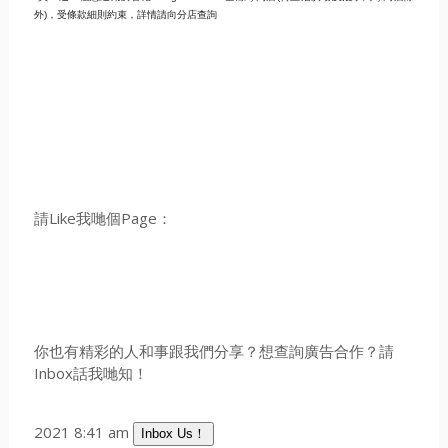
外)，受條款細則約束，詳情請向分店查詢
請Like我哋個Page：
你也有精彩的人和事跟我們分享？想查詢廣告合作？請
Inbox話我哋知！
2021 8:41 am
Inbox Us！