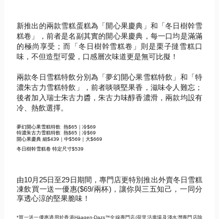
新推出的兩款雪糕蛋糕為「開心果慶典」和「冬日樹幹雪
糕卷」，前者是名副其實的開心果慶典，每一口均是滿滿
的極尚享受；而「冬日樹幹雪糕卷」則是栗子撻雪糕口
味，不但造型可愛，口感層次味道更是無可比擬！
兩款冬日雪糕特飲分別為「夢幻開心果雪糕特飲」和「特
濃朱古力雪糕特飲」，前者啖啖堅果香，滋味令人難忘；
後者加入瑞士朱古力醬，朱古力味醇香濃滑，兩款均設有
冷、熱飲選擇。
夢幻開心果雪糕特飲
熱$65｜冷$69
特濃朱古力雪糕特飲
熱$65｜冷$69
開心果慶典
細$439｜中$569｜大$669
冬日樹幹雪糕卷
特定尺寸$539
由10月25日至29日期間，專門店更特別推出外賣冬日雪糕
凍飲買一送一優惠($69/兩杯)，讓你與三五知己，一同分
享透心涼的堅果脆味！
*買一送一優惠適用於香港Häagen-Dazs™全線專門店(荷里活廣場及淺水灣專門店除