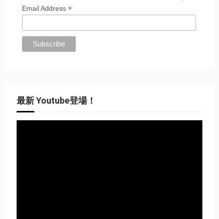
*
Email Address
最新 Youtube登場！