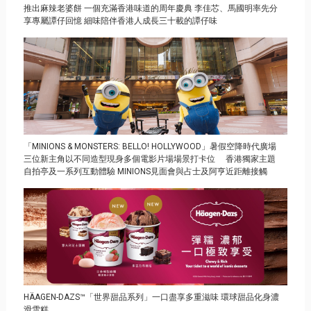
推出麻辣老婆餅 一個充滿香港味道的周年慶典 李佳芯、馬國明率先分
享專屬譚仔回憶 細味陪伴香港人成長三十載的譚仔味
「MINIONS & MONSTERS: BELLO! HOLLYWOOD」暑假空降時代廣場
三位新主角以不同造型現身多個電影片場場景打卡位 香港獨家主題
自拍亭及一系列互動體驗 MINIONS見面會與占士及阿亨近距離接觸
HÄAGEN-DAZS™「世界甜品系列」一口盡享多重滋味 環球甜品化身濃
滑雪糕