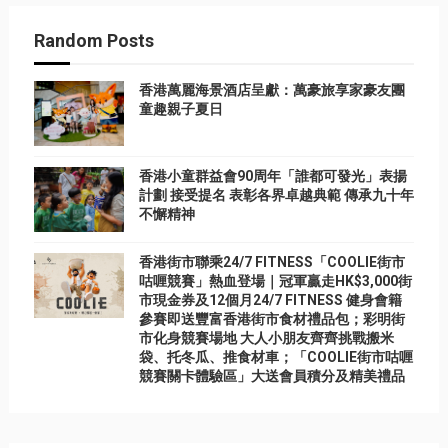
Random Posts
香港萬麗海景酒店呈獻：萬豪旅享家豪友團
童趣親子夏日
香港小童群益會90周年「誰都可發光」表揚
計劃 接受提名 表彰各界卓越典範 傳承九十年
不懈精神
香港街市聯乘24/7 FITNESS「COOLIE街市
咕喱競賽」熱血登場｜冠軍贏走HK$3,000街
市現金券及12個月24/7 FITNESS 健身會籍
參賽即送豐富香港街市食材禮品包；彩明街
市化身競賽場地 大人小朋友齊齊挑戰搬米
袋、托冬瓜、推食材車；「COOLIE街市咕喱
競賽關卡體驗區」大送會員積分及精美禮品