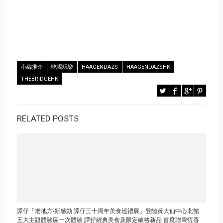
小編推介
吃喝玩樂
HAAGENDAZS
HAAGENDAZSHK
THEBRIDGEHK
RELATED POSTS
譚仔「老地方‧新感動 譚仔三十周年美食巡禮展」登陸黃大仙中心北館
五大主題體驗區一次體驗 譚仔經典美食及限定破格新品 首度聯乘恆香