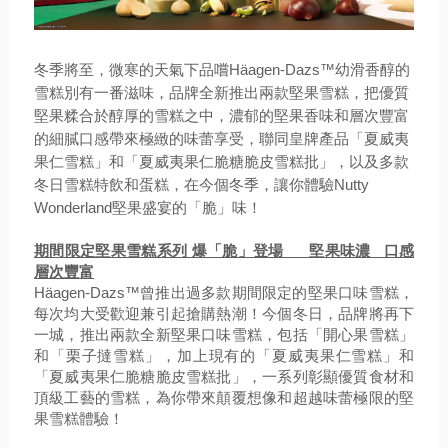
冬季將至，微寒的天氣下品嚐Häagen-Dazs™幼滑香醇的
雪糕別有一番滋味，品牌全新推出兩款堅果雪糕，把優質
堅果糅合於醇厚的雪糕之中，濃郁的堅果香味和層次豐富
的細膩口感帶來極緻的味蕾享受，聯同皇牌產品「夏威夷
果仁雪糕」和「夏威夷果仁脆糖脆皮雪糕批」，以及多款
冬日雪糕特飲和蛋糕，在今個冬季，讓你體驗Nutty
Wonderland堅果盛宴的「脆」味！
期間限定堅果雪糕系列 爆「脆」登場 堅果味濃 口感
層次豐富
Häagen-Dazs™曾推出過多款期間限定的堅果口味雪糕，
每次均大受歡迎兼引起搶購熱潮！今個冬日，品牌將再下
一城，推出兩款全新堅果口味雪糕，包括「開心果雪糕」
和「栗子撻雪糕」，加上現有的「夏威夷果仁雪糕」和
「夏威夷果仁脆糖脆皮雪糕批」，一系列彰顯優質食材和
頂級工藝的雪糕，為你帶來顛覆想像和超越味蕾極限的堅
果雪糕體驗！