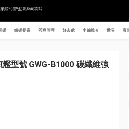
香港社交媒體代理*監製新聞網站
玩樂
娛樂提案
營商管理
好去處
小編推介
世界
廣
 旗艦型號 GWG-B1000 碳纖維強