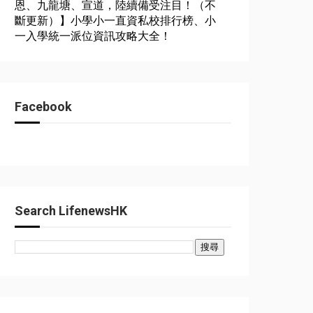
恩、九龍塘、宣道，陸續備受注目！（不
斷更新）】小學小一直資私校排行榜、小
一入學統一派位資訊攻略大全！
Facebook
Search LifenewsHK