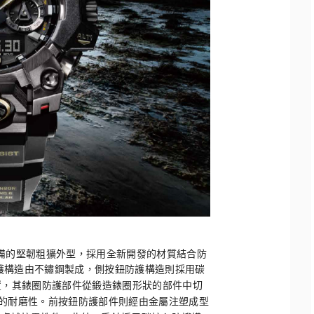
備的堅韌粗獷外型，
採用全新開發的材質結合防
護構造由不鏽鋼製成，
側按鈕防護構造則採用碳
置，其錶圈防護部件從鍛造錶圈形狀的部件中切
的耐磨性。
前按鈕防護部件則經由金屬注塑成型