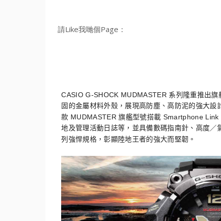
請Like我哋個Page：
CASIO G-SHOCK MUDMASTER
系列隆重推出旗
固的金屬材料外殼，
展現高防塵、高防泥的強大設
MUDMASTER
Smartphone Link
款
旗艦型號搭載
地及管理活動日誌等，
並具備數碼指南針、高度／
列強悍規格，彰顯陸地王者的強大而堅韌。