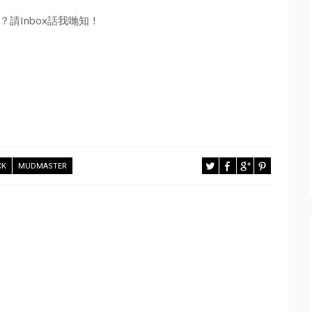
請Inbox話我哋知！
CK
MUDMASTER