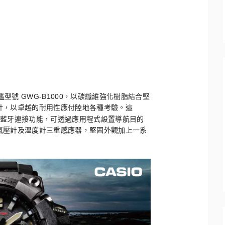
GWG-B1000
艦型號
，以碳纖維強化樹脂結合堅
計，
以卓越的耐用性應付陸地各種考驗。這
藍牙連接功能，可透過應用程式設置導航目的
氣壓計及溫度計三重感應器，
堅固外觀加上一系