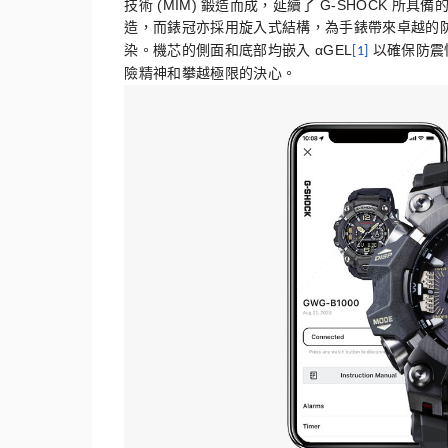
(MIM)
G-SHOCK
技術
鍛造而成，延續了
所具備
造，
而錶冠亦採用旋入式結構，為手錶帶來卓越的
αGEL
染。
機芯的側面和底部均嵌入
以確保防震
[1]
險精神和攀越極限的決心。