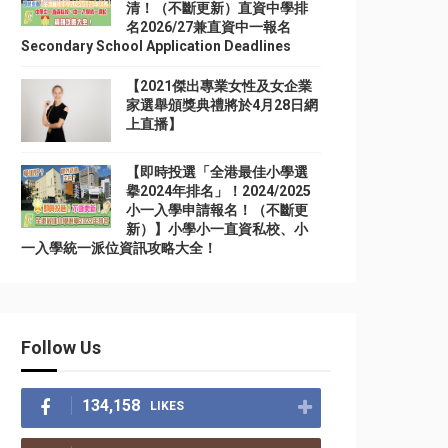
清！（不斷更新）直資中學排
名2026/27兼直資中一報名
Secondary School Application Deadlines
【2021傑出專業女性及女企業
家選舉頒獎典禮將於4月28日網
上直播】
【即時投選「全港最佳小學選
擧2024年排名」！2024/2025
小一入學申請報名！（不斷更
新）】小學小一直資私校、小
一入學統一派位資訊攻略大全！
Follow Us
134,158
LIKES