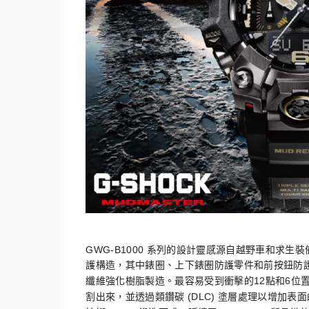
GWG-B1000
系列的設計靈感源自越野車和求生裝
護構造，其中錶圈、
上下錶圈防護零件和前按鈕防
12
6
纖維強化樹脂製造。最容易受到衝擊的
點和
位
(DLC)
割出來，
並透過類鑽碳
塗層處理以增加表面