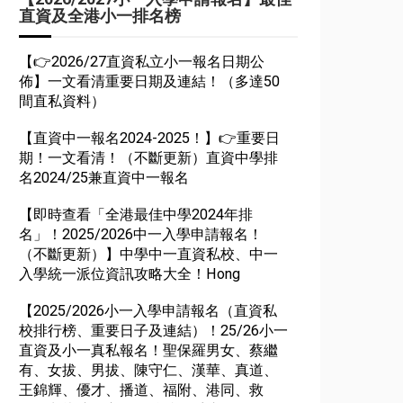
直資及全港小一排名榜
【👉2026/27直資私立小一報名日期公
佈】一文看清重要日期及連結！（多達50
間直私資料）
【直資中一報名2024-2025！】👉重要日
期！一文看清！（不斷更新）直資中學排
名2024/25兼直資中一報名
【即時查看「全港最佳中學2024年排
名」！2025/2026中一入學申請報名！
（不斷更新）】中學中一直資私校、中一
入學統一派位資訊攻略大全！Hong
【2025/2026小一入學申請報名（直資私
校排行榜、重要日子及連結）！25/26小一
直資及小一真私報名！聖保羅男女、蔡繼
有、女拔、男拔、陳守仁、漢華、真道、
王錦輝、優才、播道、福附、港同、救