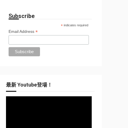
Subscribe
*
indicates required
*
Email Address
最新 Youtube登場！