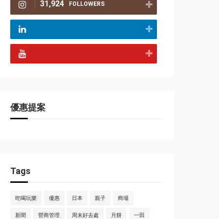
31,924
FOLLOWERS
優惠提案
Tags
吃喝玩樂
優惠
日本
親子
商場
新聞
營商管理
周末好去處
月餅
一田