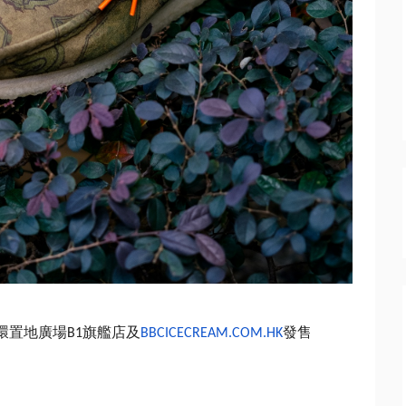
環置地廣場
旗艦店及
發售
B1
BBCICECREAM.
COM.HK