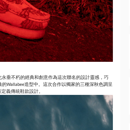
此
永垂不朽的經典和創意作為這次聯名
的
設計
靈感，
巧
典的
造型中。
這次合作以獨家的三種深秋色調呈
Wallabee
新定義傳統
鞋款設計
。