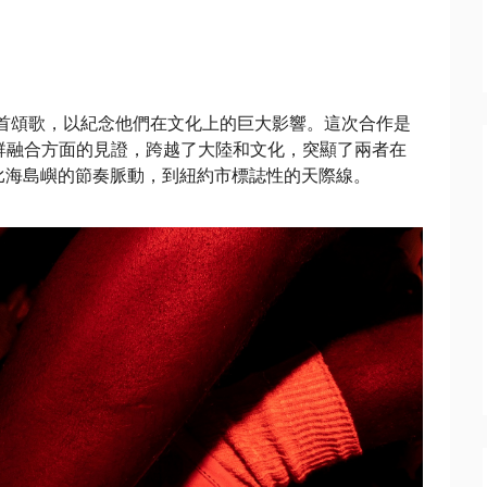
首頌歌，以紀念他們在文化上的巨大影響。
這次合作是
群融合方面的見證，跨越了大陸和文化，
突顯了兩者在
比海島嶼的節奏脈動，到紐約市標誌性的天際線。