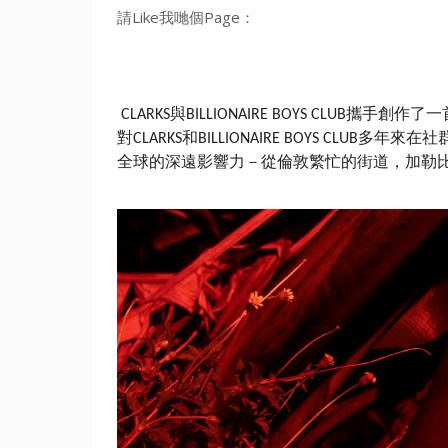
請Like我哋個Page：
與
攜手創作了一
CLARKS
BILLIONAIRE BOYS CLUB
對
和
多年來在社
CLARKS
BILLIONAIRE BOYS CLUB
全球的深遠影響力－從倫敦繁忙的街道，
加勒