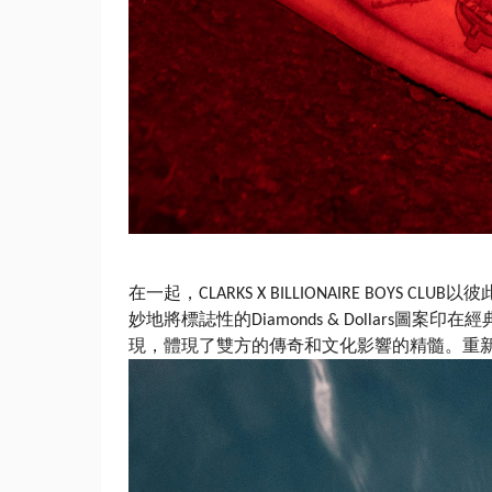
在一起，
以
彼
CLARKS X BILLIONAIRE BOYS CLUB
妙地將標誌性的
圖案印
在經
Diamonds & Dollars
現，體現了
雙方的
傳奇和文化影響
的精髓。重