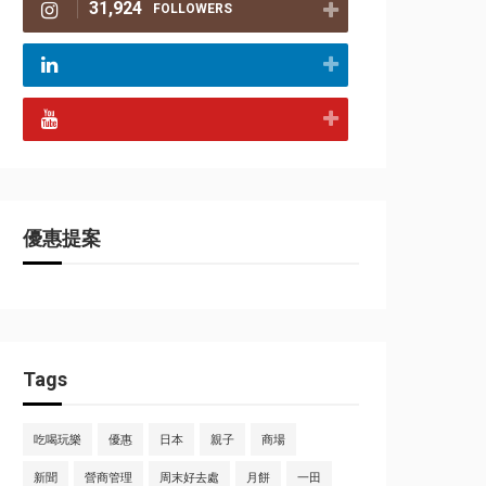
31,924
FOLLOWERS
優惠提案
Tags
吃喝玩樂
優惠
日本
親子
商場
新聞
營商管理
周末好去處
月餅
一田