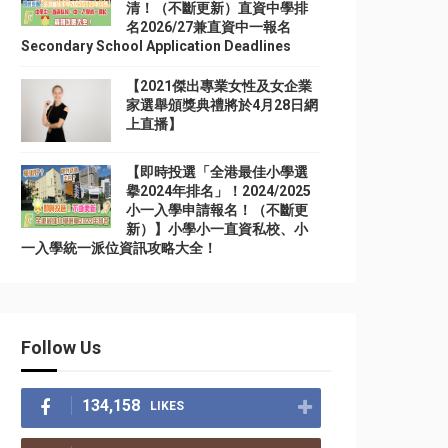
清！（不斷更新）直資中學排
名2026/27兼直資中一報名
Secondary School Application Deadlines
【2021傑出專業女性及女企業
家選舉頒獎典禮將於4月28日網
上直播】
【即時投選「全港最佳小學選
擧2024年排名」！2024/2025
小一入學申請報名！（不斷更
新）】小學小一直資私校、小
一入學統一派位資訊攻略大全！
Follow Us
134,158
LIKES