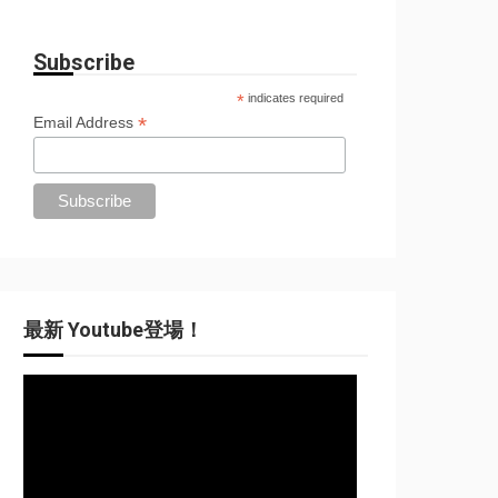
Subscribe
*
indicates required
*
Email Address
最新 Youtube登場！