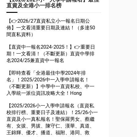
直資及全港小一排名榜
【👉2026/27直資私立小一報名日期公
佈】一文看清重要日期及連結！（多達50
間直私資料）
【直資中一報名2024-2025！】👉重要日
期！一文看清！（不斷更新）直資中學排
名2024/25兼直資中一報名
【即時查看「全港最佳中學2024年排
名」！2025/2026中一入學申請報名！
（不斷更新）】中學中一直資私校、中一
入學統一派位資訊攻略大全！Hong
【2025/2026小一入學申請報名（直資私
校排行榜、重要日子及連結）！25/26小一
直資及小一真私報名！聖保羅男女、蔡繼
有、女拔、男拔、陳守仁、漢華、真道、
王錦輝、優才、播道、福附、港同、救