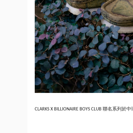
聯名系列於中
CLARKS X BILLIONAIRE BOYS CLUB