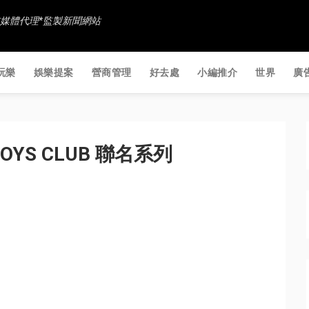
香港社交媒體代理*監製新聞網站
玩樂
娛樂提案
營商管理
好去處
小編推介
世界
廣
E BOYS CLUB 聯名系列