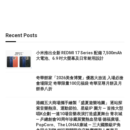
Recent Posts
小米推出全新 REDMI 17 Series 配備 7,500mAh
大電池、6.9 吋大螢幕及日常耐用設計
奇華餅家「2026美食博覽」優惠大放送 入場必搶
會場限定 奇華限量100元福袋 奇華至尊月餅及月
餅券八折
港鐵五大商場攜手繪製「盛夏遊樂地圖」 逐站探
索音樂熱浪、運動節拍、星級IP 圍方 — 首推大型
唱K企劃 一連10場音樂表演打造盛夏舞台 青衣城
— 乒總創會90周年珍藏展覽熱血登場 德福廣場、
PopCorn、The LOHAS康城 — 三大國際級IP角