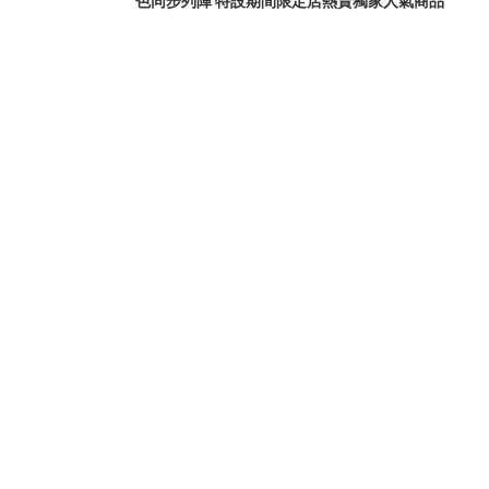
色同步列陣 特設期間限定店熱賣獨家人氣商品