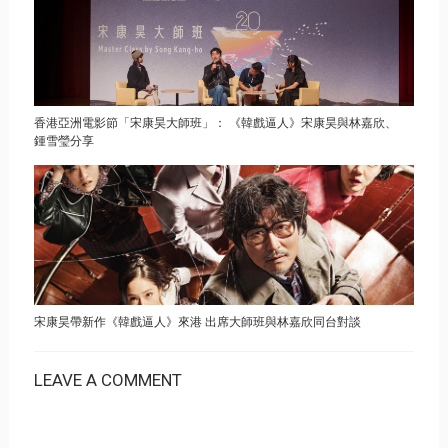
香港亞洲電影節「宋康昊大師班」： 《韓戲逼人》宋康昊與林嘉欣、
鍾雪瑩分享
宋康昊帶新作《韓戲逼人》來港 出席大師班與林嘉欣同台對談
LEAVE A COMMENT