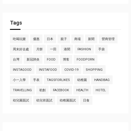
Tags
吃喝玩樂
優惠
日本
親子
商場
新聞
營商管理
周末好去處
月餅
一田
港聞
FASHION
手袋
台灣
新冠肺炎
FOOD
博客
FOODPORN
INSTAGOOD
INSTAFOOD
COVID-19
SHOPPING
小一入學
手表
TAGSFORLIKES
幼稚園
HANDBAG
TRAVELLING
初創
FACEBOOK
HEALTH
HOTEL
幼兒園面試
幼兒班面試
幼稚園面試
日食