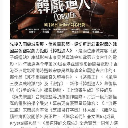
先後入圍康城影展、倫敦電影節、
錫切斯奇幻電影節的韓
國黑色幽默劇力鉅獻《韓戲逼人》
，
是兩位康城常客《孩
子轉運站》
康城影帝宋康昊與導演金知雲第五度合作的電
20
影，同時被選為今年第
屆香港亞洲電影節開幕電影！
香
4
港亞洲電影節同時選映宋康昊與導演金知雲過去合作的
部作品《
死不張揚離奇失魂事件》、《茅躉王》、《風塵
三俠決戰地獄門》
及《密探》。新作《韓戲逼人》幕後集
結《分手的決心》攝影指導、
《上流寄生族》剪接師及
《燒失樂園》音樂總監等頂級製作團隊，
打造一段荒謬怪
誕的電影拍攝辛酸史！幕前更有豪華星級陣容：《
上流寄
生族》宋康昊將率領《芝加哥打字機》林秀晶、《
雖然是
f(x)
精神病但沒關係》吳正世、《繼承者們》兼女團
成員
Krystal
鄭秀晶、《黑道律師文森佐》
全余贇等一同傾力演