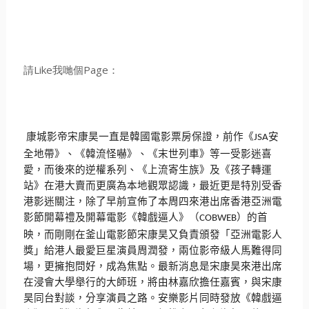
請Like我哋個Page：
康城影帝宋康昊一直是韓國電影票房保證，前作《
安
JSA
全地帶》
、《韓流怪嚇》、《末世列車》等一受影迷喜
愛，
而後來的逆權系列、《上流寄生族》及《孩子轉運
站》
在港大賣而更廣為本地觀眾認識，最近更是特別受香
港影迷關注，
除了早前宣佈了本周四來港出席香港亞洲電
影節開幕禮及開幕電影《
韓戲逼人》（
）的首
COBWEB
映，
而剛剛在釜山電影節宋康昊又負責頒發「亞洲電影人
獎」
給港人最愛巨星演員周潤發，兩位影帝級人馬難得同
場，
更擁抱問好，成為焦點。
最新消息是宋康昊來港出席
在浸會大學舉行的大師班，
將由林嘉欣擔任嘉賓，與宋康
昊同台對談，分享演員之路。
安樂影片同時發放《韓戲逼