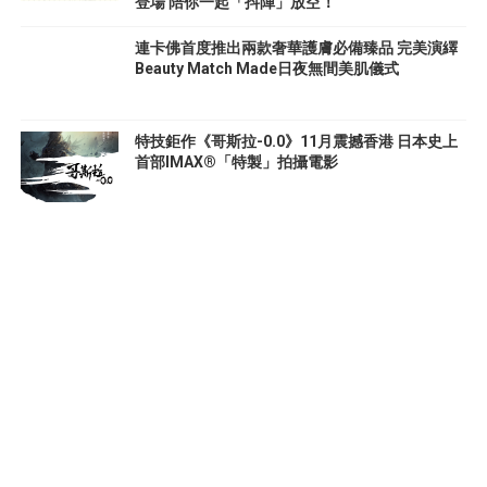
登場 陪你一起「抖陣」放空！
連卡佛首度推出兩款奢華護膚必備臻品 完美演繹
Beauty Match Made日夜無間美肌儀式
特技鉅作《哥斯拉-0.0》11月震撼香港 日本史上
首部IMAX®「特製」拍攝電影