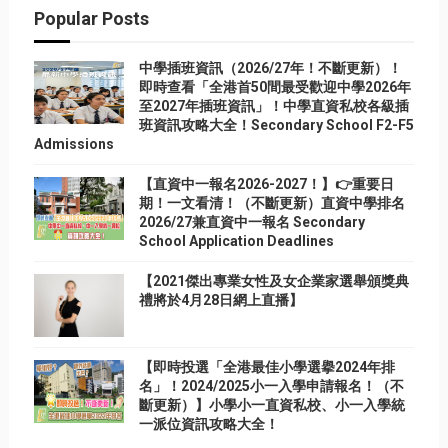
Popular Posts
中學插班資訊（2026/27年！不斷更新）！
即時查看「全港首50間最受歡迎中學2026年
至2027年插班資訊」！中學直資私校各級插
班資訊攻略大全！Secondary School F2-F5
Admissions
【直資中一報名2026-2027！】👉重要日
期！一文看清！（不斷更新）直資中學排名
2026/27兼直資中一報名 Secondary
School Application Deadlines
【2021傑出專業女性及女企業家選舉頒獎典
禮將於4月28日網上直播】
【即時投選「全港最佳小學選擧2024年排
名」！2024/2025小一入學申請報名！（不
斷更新）】小學小一直資私校、小一入學統
一派位資訊攻略大全！