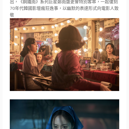
出，《鋼鐵雨》系列巨星鄭雨盛更會特別客串，
一起復刻
70
年代韓國影壇瘋狂逸事，
以幽默的表達形式向電影人致
敬