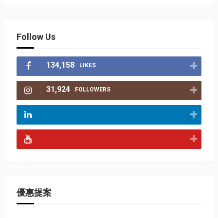
Follow Us
134,158
LIKES
31,924
FOLLOWERS
優惠提案