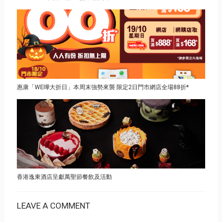
惠康「WE嘩大折日」本周末強勢來襲 限定2日門市網店全場88折*
香港逸東酒店呈獻萬聖節餐飲及活動
LEAVE A COMMENT