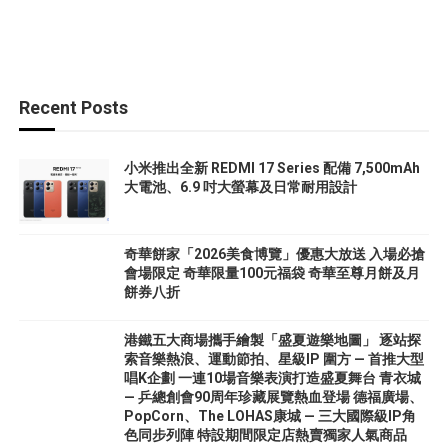
Recent Posts
小米推出全新 REDMI 17 Series 配備 7,500mAh
大電池、6.9 吋大螢幕及日常耐用設計
奇華餅家「2026美食博覽」優惠大放送 入場必搶
會場限定 奇華限量100元福袋 奇華至尊月餅及月
餅券八折
港鐵五大商場攜手繪製「盛夏遊樂地圖」 逐站探
索音樂熱浪、運動節拍、星級IP 圍方 — 首推大型
唱K企劃 一連10場音樂表演打造盛夏舞台 青衣城
— 乒總創會90周年珍藏展覽熱血登場 德福廣場、
PopCorn、The LOHAS康城 — 三大國際級IP角
色同步列陣 特設期間限定店熱賣獨家人氣商品