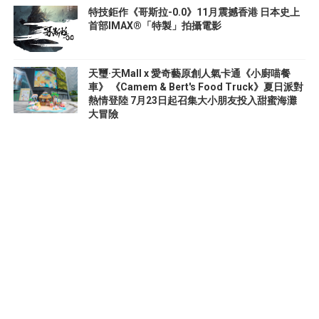
特技鉅作《哥斯拉-0.0》11月震撼香港 日本史上
首部IMAX®「特製」拍攝電影
天璽·天Mall x 愛奇藝原創人氣卡通《小廚喵餐
車》 《Camem & Bert's Food Truck》夏日派對
熱情登陸 7月23日起召集大小朋友投入甜蜜海灘
大冒險