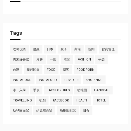
Tags
吃喝玩樂
優惠
日本
親子
商場
新聞
營商管理
周末好去處
月餅
一田
港聞
FASHION
手袋
台灣
新冠肺炎
FOOD
博客
FOODPORN
INSTAGOOD
INSTAFOOD
COVID-19
SHOPPING
小一入學
手表
TAGSFORLIKES
幼稚園
HANDBAG
TRAVELLING
初創
FACEBOOK
HEALTH
HOTEL
幼兒園面試
幼兒班面試
幼稚園面試
日食