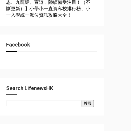
恩、九龍塘、宣道，陸續備受注目！（不
斷更新）】小學小一直資私校排行榜、小
一入學統一派位資訊攻略大全！
Facebook
Search LifenewsHK