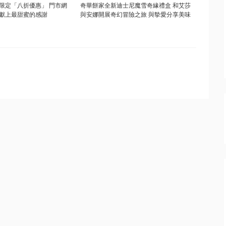
限定「八折優惠」 門市網
奇華餅家全新迪士尼魔雪奇緣禮盒 和艾莎
獻上最甜蜜的感謝
與安娜開展奇幻冒險之旅 與摰愛分享美味