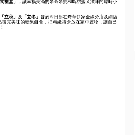
食禮盒」
，
讓幸福美滿的米奇米妮和既甜蜜又滋味的應時小
「立秋」
及
「
立冬」
皆於即日起在奇華餅家全線分店及網店
品嚐完美味的糖果餅食，
把精緻禮盒放在家中置物，讓自己
！