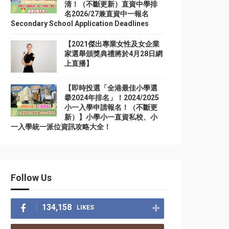
清！（不斷更新）直資中學排
名2026/27兼直資中一報名
Secondary School Application Deadlines
【2021傑出專業女性及女企業
家選舉頒獎典禮將於4月28日網
上直播】
【即時投選「全港最佳小學選
擧2024年排名」！2024/2025
小一入學申請報名！（不斷更
新）】小學小一直資私校、小
一入學統一派位資訊攻略大全！
Follow Us
134,158
LIKES