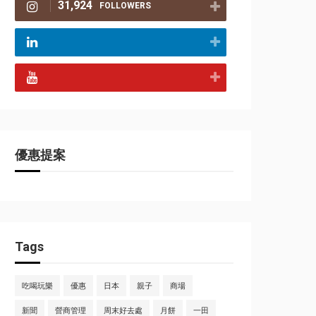
31,924
FOLLOWERS
優惠提案
Tags
吃喝玩樂
優惠
日本
親子
商場
新聞
營商管理
周末好去處
月餅
一田