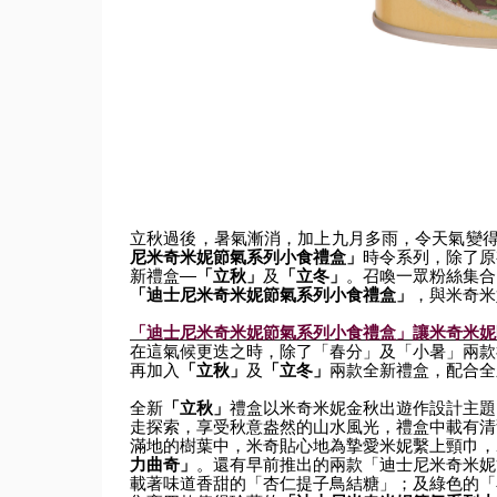
立秋過後，暑氣漸消，加上九月多雨，令天氣變
尼米奇米妮節氣系列小食禮盒」
時令系列，除了原
新禮盒—
「立秋」
及
「立冬」
。召喚一眾粉絲集合
「迪士尼米奇米妮節氣系列小食禮盒」
，
與米奇米
「迪士尼米奇米妮節氣系列小食禮盒」讓米奇米妮
在這氣候更迭之時，除了「春分」及「小暑」兩款
再加入
「立秋」
及
「立冬」
兩款全新禮盒，配合全
全新
「立秋」
禮盒以米奇米妮金秋出遊作設計主題
走探索，
享受秋意盎然的山水風光，禮盒中載有清
滿地的樹葉中，
米奇貼心地為摯愛米妮繫上頸巾，
力曲奇」
。還有早前推出的兩款「
迪士尼米奇米妮
載著味道香甜的「杏仁提子鳥結糖」；及綠色的「