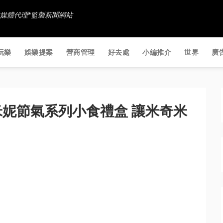
香港社交媒體代理*監製新聞網站
玩樂
娛樂提案
營商管理
好去處
小編推介
世界
廣
妮節氣系列小食禮盒 讓米奇米