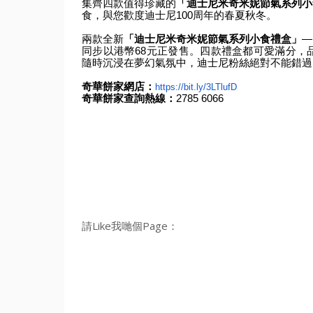
集齊四款值得珍藏的
「迪士尼米奇米妮節氣系列小
食，與您歡度迪士尼
100
周年的春夏秋冬。
兩款全新
「迪士尼米奇米妮節氣系列小食禮盒」
—
同步以港幣
68
元正發
售。四款禮盒都可愛滿分，
隨時沉浸在夢幻氣氛中，
迪士尼粉絲絕對不能錯過
奇華餅家網店：
https://bit.ly/3LTlufD
奇華餅家
查詢熱線：
2785 6066
請Like我哋個Page：