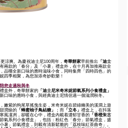
得更涼爽。
為慶祝迪士尼
100
周年，
奇華餅家
早前推出
「
迪士
有兩款的「
春分」及「小暑」禮盒外，在十月再加推兩款全
，品嚐全新口味的應時滋味小食，
同時集齊「四時四色」的
妮四季相聚，為您加添奇妙歡樂！
陪您走過秋與冬
禮盒外，
奇華餅家的
「迪士尼米奇米妮節氣系列小食禮盒」
新口味的應時小食，
與經典迪士尼情侶過一個滋潤秋冬。
，
嫩紫的狗尾草搖曳生姿，米奇米妮在碧綠幽美的溪澗上遊
甜潤燥的
「
蜂蜜柚子鳥結糖」
；而
「立冬」
禮盒上，在抖落
寒風凜冽，卻暖在心中，
禮盒內載着濃郁甘香的
「香橙朱古
節氣系列小食禮盒」，包括：粉紅色「春分」
節氣禮盒，盛
小暑」節氣禮盒，則載有清新鬆脆的「荔枝味紅茶曲奇」。