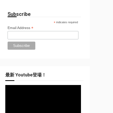
Subscribe
*
indicates required
*
Email Address
最新 Youtube登場！