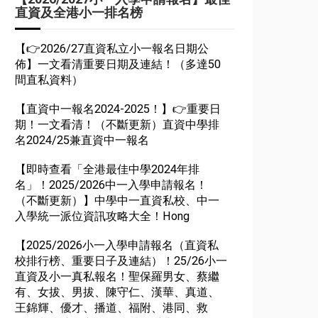
直資及全港小一排名榜
【👉2026/27直資私立小一報名日期公
佈】一文看清重要日期及連結！（多達50
間直私資料）
【直資中一報名2024-2025！】👉重要日
期！一文看清！（不斷更新）直資中學排
名2024/25兼直資中一報名
【即時查看「全港最佳中學2024年排
名」！2025/2026中一入學申請報名！
（不斷更新）】中學中一直資私校、中一
入學統一派位資訊攻略大全！Hong
【2025/2026小一入學申請報名（直資私
校排行榜、重要日子及連結）！25/26小一
直資及小一真私報名！聖保羅男女、蔡繼
有、女拔、男拔、陳守仁、漢華、真道、
王錦輝、優才、播道、福附、港同、救