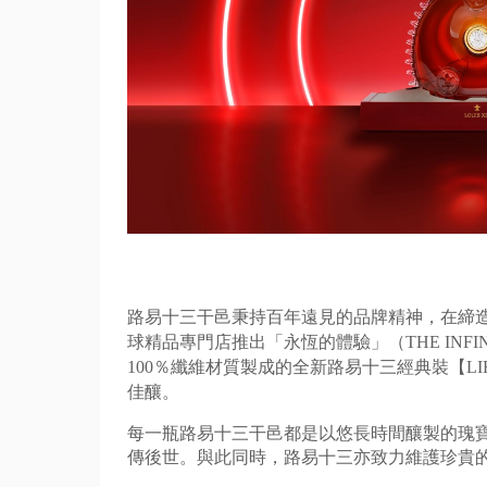
路易十三干邑秉持百年遠見的品牌精神，在締
球精品專門店推出「永恆的體驗」
（THE IN
100％
纖維材質製成的全新路易十三經典裝【LIF
佳釀。
每一瓶路易十三干邑都是以悠長時間釀製的瑰
傳後世。
與此同時，
路易十三亦致力維護珍貴