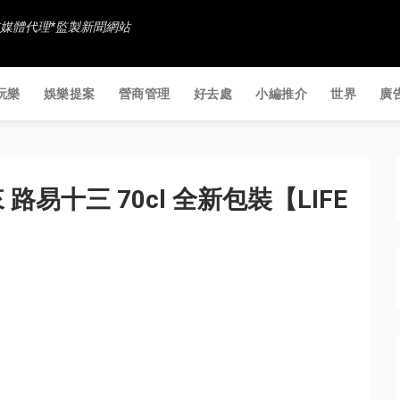
香港社交媒體代理*監製新聞網站
玩樂
娛樂提案
營商管理
好去處
小編推介
世界
廣
易十三 70cl 全新包裝【LIFE