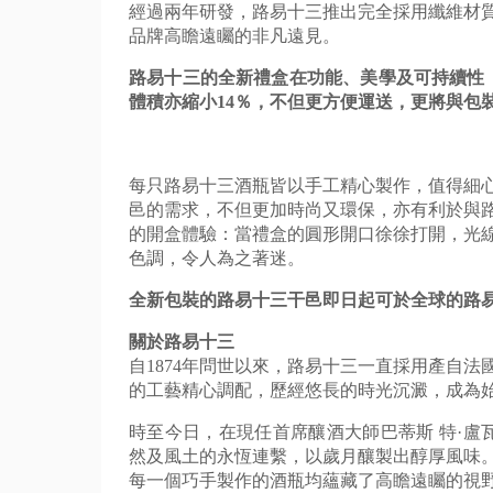
經過兩年研發，路易十三推出完全採用纖維材
品牌高瞻遠矚的非凡遠見。
路易十三的全新禮盒在功能、美學及可持續性
體積亦縮小
1
4
％，不但更方便運送，
更將與包
每只路易十三酒瓶皆以手工精心製作，值得細
邑的需求，
不但更加時尚又環保，
亦有利於與
的開盒體驗：當禮盒的圓形開口徐徐打開，
光
色調，
令人為之著迷。
全新包裝的路易十三干邑即日起可於全球的路
關於路易十三
自1874年問世以來，
路易十三一直採用產自法
的工藝精心調配，歷經悠長的時光沉澱，
成為
時至今日，在現任首席釀酒大師巴蒂斯 特·盧瓦索（Ba
然及風土的永恆連繫，
以歲月釀製出醇厚風味
每一個巧手製作的酒瓶均蘊藏了高瞻遠矚的視