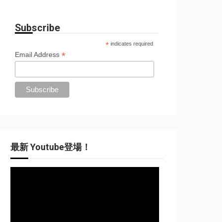
Subscribe
*
indicates required
*
Email Address
最新 Youtube登場！