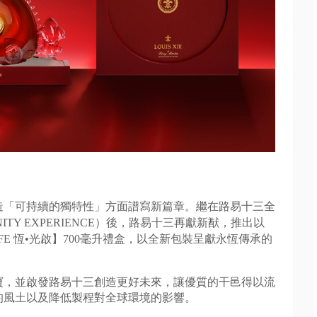
造「可持續的獨特性」
方面譜寫新篇章。繼在路易十三全
FINITY EXPERIENCE）後，路易十三再獻新猷，推出以
E 恆•光啟】700毫升禮盒，以全新包裝呈獻永恆傳承的
寶，
並啟發路易十三創造更好未來，讓優質的干邑得以流
的風土以及降低製程對全球環境的影響。