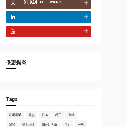
31,924
FOLLOWERS
優惠提案
Tags
吃喝玩樂
優惠
日本
親子
商場
新聞
營商管理
周末好去處
月餅
一田