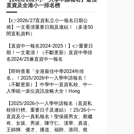
直資及全港小一排名榜
【👉2026/27直資私立小一報名日期公
佈】一文看清重要日期及連結！（多達50
間直私資料）
【直資中一報名2024-2025！】👉重要日
期！一文看清！（不斷更新）直資中學排
名2024/25兼直資中一報名
【即時查看「全港最佳中學2024年排
名」！2025/2026中一入學申請報名！
（不斷更新）】中學中一直資私校、中一
入學統一派位資訊攻略大全！Hong
【2025/2026小一入學申請報名（直資私
校排行榜、重要日子及連結）！25/26小一
直資及小一真私報名！聖保羅男女、蔡繼
有、女拔、男拔、陳守仁、漢華、真道、
王錦輝、優才、播道、福附、港同、救