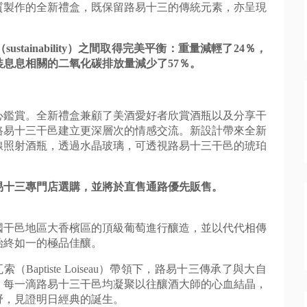
質製作的全新禮盒，
既保留路易十三的傳統元素，亦呈現
（
sustainab
ility
）之間取得完美平衡：重量減輕了
24
％，
裝息息相關的二氧化碳排放量減少了
57
％。
心鑑賞。
全新禮盒兼顧了美酒愛好者欣賞酒瓶以及分享干
路易十三干邑建立更深層次的情感交流。
新設計帶來全新
線照射酒瓶，透過水晶玻璃，可透視路易十三干邑的琥珀
易十三專門店選購，
並將於直售通路優先販售。
國干邑地區大香檳區的頂級葡萄進行釀造，
並以代代相傳
始終如一的極品佳釀。
ptiste Loiseau）帶領下，
路易十三傳承了與大自
。
每一滴路易十三干邑均凝聚以往釀酒大師的心血結晶，
野，
見證明日經典的誕生。