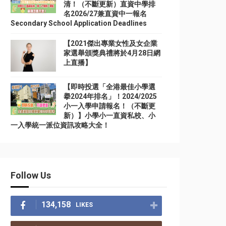
清！（不斷更新）直資中學排
名2026/27兼直資中一報名
Secondary School Application Deadlines
【2021傑出專業女性及女企業
家選舉頒獎典禮將於4月28日網
上直播】
【即時投選「全港最佳小學選
擧2024年排名」！2024/2025
小一入學申請報名！（不斷更
新）】小學小一直資私校、小
一入學統一派位資訊攻略大全！
Follow Us
134,158
LIKES