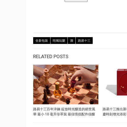
全新包裝
吃喝玩樂
酒
路易十三
RELATED POSTS
路易十三百年淬鍊 綻放時光釀造的絕世風
路易十三推出新
華 最小 10 毫升珍萃裝 最佳情侶配件佳釀
慶時刻增光添彩