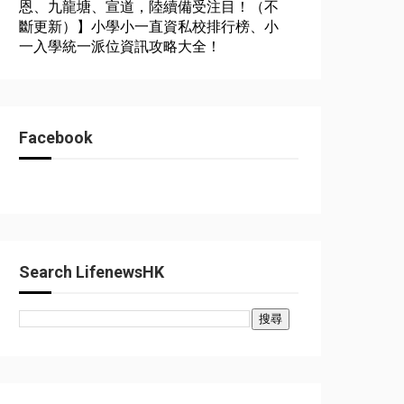
恩、九龍塘、宣道，陸續備受注目！（不
斷更新）】小學小一直資私校排行榜、小
一入學統一派位資訊攻略大全！
Facebook
Search LifenewsHK