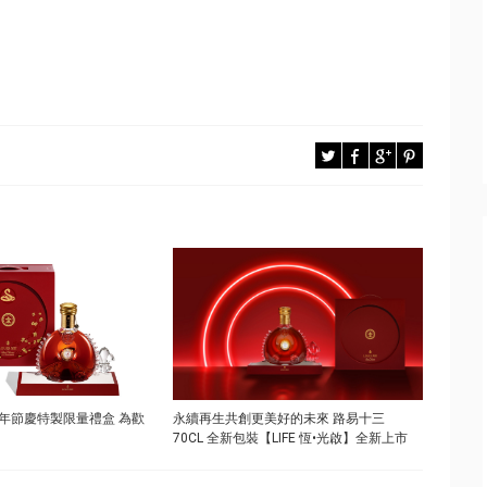
年節慶特製限量禮盒 為歡
永續再生共創更美好的未來 路易十三
70CL 全新包裝【LIFE 恆•光啟】全新上市