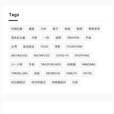
Tags
吃喝玩樂
優惠
日本
親子
商場
新聞
營商管理
周末好去處
月餅
一田
港聞
FASHION
手袋
台灣
新冠肺炎
FOOD
博客
FOODPORN
INSTAGOOD
INSTAFOOD
COVID-19
SHOPPING
小一入學
手表
TAGSFORLIKES
幼稚園
HANDBAG
TRAVELLING
初創
FACEBOOK
HEALTH
HOTEL
幼兒園面試
幼兒班面試
幼稚園面試
日食