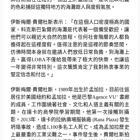
的色彩捕捉這獨特地方的海灘遊人與度假氣氛。
伊斯梅爾
·
費爾杜斯表示：「在這個人口密度極高的國
家，
科克斯巴紮爾的海灘是代表著一個備受歡迎，
讓
他們可以親近大自然的旅程。
任何社會階層的人都負
擔得起在這裡度假。
值得注意的是這裡的節奏悠閒，
仿佛時間本身就在邀請人們放低日常負擔，到海灘上
去。贏得
LOB
A
不僅給我帶來了極大的快樂，也讓這
一年變得非常特別。
這次獲獎肯定了我對熱衷事業的
堅定信念和付出。」
伊斯梅爾
·
費爾杜斯，
1989
年出生於孟加拉，
目前往返
居住於美國紐約和孟加拉。他是巴黎
Agence VU’
畫廊
的成員，工作圍繞著社會、文化和人道主義有關的主
題。
在達卡的商學院學習期間，他第一次接觸到攝
影。
2013
年，
達卡的拉納廣場服裝廠
(Rana Plaza)
發生
坍塌事故，造成
1,100
多名工人死亡，
成為孟加拉歷史
上最嚴重的工業災難之一。事件發生後，
費爾杜斯拍