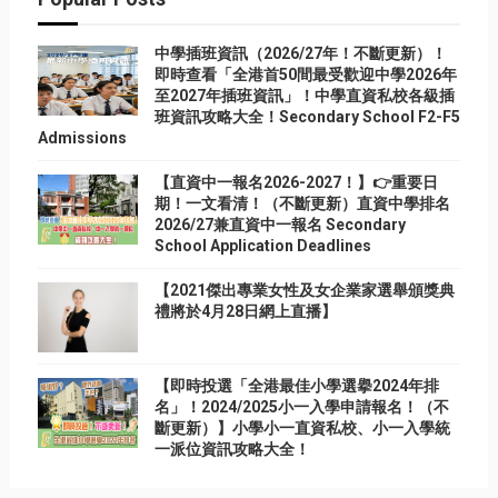
中學插班資訊（2026/27年！不斷更新）！
即時查看「全港首50間最受歡迎中學2026年
至2027年插班資訊」！中學直資私校各級插
班資訊攻略大全！Secondary School F2-F5
Admissions
【直資中一報名2026-2027！】👉重要日
期！一文看清！（不斷更新）直資中學排名
2026/27兼直資中一報名 Secondary
School Application Deadlines
【2021傑出專業女性及女企業家選舉頒獎典
禮將於4月28日網上直播】
【即時投選「全港最佳小學選擧2024年排
名」！2024/2025小一入學申請報名！（不
斷更新）】小學小一直資私校、小一入學統
一派位資訊攻略大全！