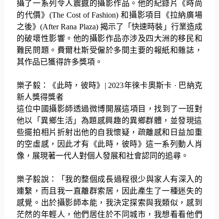
攝了一系列令人震撼的攝影作品。他的紀錄片《
時尚
的代價》
(The Cost of Fashion)
和攝影項目《拉納廣場
之後》
(After Rana Plaza)
揭示了「快速時裝」行業造成
的破壞性影響。
他的攝影作品亦涉及四大洲的移民和
難民問題。
費爾杜斯受僱於多間主要的報紙和雜誌，
其作品已獲得許多獎項。
樂子毅：《此時，彼時》
| 2023
年徠卡奧斯卡
·
巴納克
新人獎得獎者
這位中國攝影師透過微博開展這項目，找到了一班對
他以「
異鄉生活」為題感興趣的異鄉群體，
並發現這
些擺拍相片折射出他的自我懷疑，
疏離感和日益加重
的空虛感，因此才有《此時，彼時》
這一系列動人肖
像，展現著一代人對個人發展和社會認同的追尋。
樂子毅說：「我的整個成長過程很少與家人有深入的
連繫，
而且我一直離群索居，因此產生了一種迷失的
感覺。
出於攝影師本能，我決定探索與我類似，感到
茫然的年輕人，
他們居住於不同城市，我想看看他們