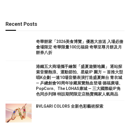
Recent Posts
奇華餅家「2026美食博覽」優惠大放送 入場必搶
會場限定 奇華限量100元福袋 奇華至尊月餅及月
餅券八折
港鐵五大商場攜手繪製「盛夏遊樂地圖」 逐站探
索音樂熱浪、運動節拍、星級IP 圍方 — 首推大型
唱K企劃 一連10場音樂表演打造盛夏舞台 青衣城
— 乒總創會90周年珍藏展覽熱血登場 德福廣場、
PopCorn、The LOHAS康城 — 三大國際級IP角
色同步列陣 特設期間限定店熱賣獨家人氣商品
BVLGARI COLORS 全新色彩藝術探索