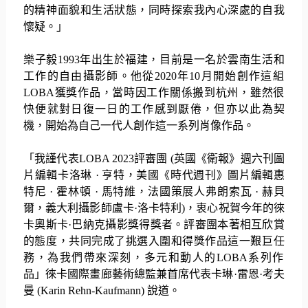
的精神面貌和生活狀態，
同時探索我內心深處的自我
懷疑。」
樂子毅
1993
年出生於福建，
目前是一名於雲南生活和
工作的自由攝影師。他從
2020
年
10
月
開始創作這組
LOBA
獲獎作品，當時因工作關係搬到杭州，
雖然很
快便就對日復一日的工作感到厭倦，但亦以此為契
機，
開始為自己一代人創作這一系列肖像作品。
「我謹代表
LOBA 2023
評審團
(
英國《衛報》週六刊圖
片編輯卡洛琳
·
亨特，美國《時代週刊》圖片編輯惠
特尼
·
霍林頓
·
馬特維，法國策展人弗朗索瓦
·
赫貝
爾，義大利攝影師盧卡
·
洛卡特利
)
，
衷心祝賀今年的徠
卡奧斯卡
·
巴納克攝影獎得獎者。
評審團本著相互欣賞
的態度，
共同完成了挑選入圍和得獎作品這一艱巨任
務，為我們帶來深刻，
多元和動人的
LOBA
系列作
品」
徠卡國際畫廊藝術總監兼首席代表卡琳
·
雷恩
·
考夫
曼
(Karin Rehn-Kaufmann)
說道。