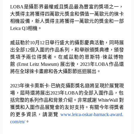
LOBA
是攝影界最權威且獎品最為豐富的獎項之一，
大獎得主將獲得四萬歐元獎金和價值一萬歐元的徠卡
相機設備，
新人獎得主將獲得一萬歐元的獎金和一部
Leica Q3
相機。
威茲勒於
10
月
12
日舉行盛大的攝影慶典活動，同時展
出全部
12
個入圍的作品系列，和舉辦頒獎典禮，頒發
獎項予兩位得獎者。
在威茲勒的恩斯特
·
徠茲博物
館
(Ernst Leitz Museum)
展出後，
2023
年
LOBA
作品還
將在全球徠卡畫廊和各大攝影節
巡迴展出。
2023
年徠卡奧斯卡
·
巴納克攝影獎名錄將呈現於展覽現
場，
屆時還將展出
2023
年
LOBA
的全部入圍作品，
包
括完整的系列作品和背景介紹。非常感謝
WhiteWall
對
獲獎和入圍作品展覽會的友好支持。有關今年得獎者
的更多資訊，
請瀏覽
www.leica-oskar-barnack-award.
com/en/
。