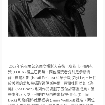
2023
年第
43
屆著名國際攝影
大賽徠卡奧斯卡
·
巴納克
獎
(LOBA)
得主已揭曉，兩位得獎者分別是伊斯梅
爾
·
費爾杜斯
(Ismail Ferdous)
和樂子毅
(Ziyi Le)
。居住
於美國的孟加拉攝影師伊斯梅爾
·
費爾杜斯以其《海
灘》
(Sea Beach)
系列作品說服了五位評審團成員，獲
得本年度大獎。
他的作品由迪米特裡
·
貝克
(Dimitri
Beck)
和詹姆斯
·
威爾福德
(James Wellford)
提名，兩位