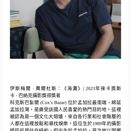
伊斯梅爾
·
費爾杜斯：《海灘》
| 2023
年徠卡奧斯
卡
·
巴納克攝影獎得獎者
科克斯巴紮爾
(Cox’s Bazar)
位於孟加拉最南端，綿延
孟加拉灣，
是廣受該國人民喜愛的熱門目的地。這裡
被認為是一個文化大熔爐，
來自各行業和社會階層的
人都在這裡放鬆和尋找娛樂。這位生於
19
89
年的攝影
師目前居住在紐約，但出生於孟加拉，
是次他以明麗