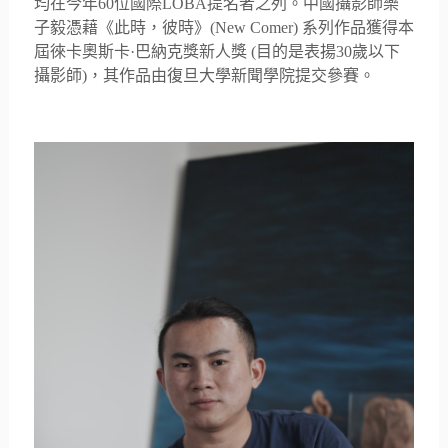
均在今年
60
位國際
LOBA
提名者之列。
中國攝影師樂
子毅憑藉《此時，彼時》
(New Comer)
系列作品獲得本
屆徠卡奧斯卡
·
巴納克獎新人獎
(
目的是表揚
30
歲以下
攝影師
)
，
其作品由復旦大學新聞學院提交參賽。