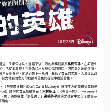
講述一生奉公守法，過著平淡生活的業務從業員
鳥栖哲雄
，在
4
7
歲生
的生活從此改變！哲雄為找出女兒受傷的原因，
因而潛入她的住所，
會再受到傷害，他決心先下手為強，
殺死了女兒的男友。人生從此改
，
努力地避開警方的追捕希望免於在獄中度過餘生。
、《勿說是推理》
(Don
’
t Call it Mystery)
）飾演平凡的業務從業員鳥
Side)
）飾演其女兒鳥栖零花；
木村多江
（《尊貴一族》
(
Involvement
仙、男子偶像團體「浪花男子」
高
橋恭平
飾演黑社會中堅份子間島恭
任編劇。