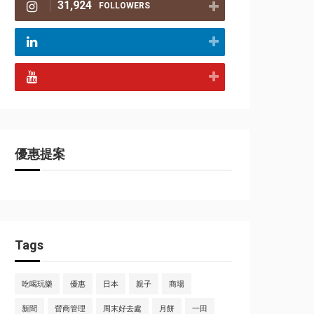
31,924
FOLLOWERS
優惠提案
Tags
吃喝玩樂
優惠
日本
親子
商場
新聞
營商管理
周末好去處
月餅
一田