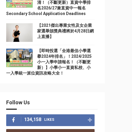
清！（不斷更新）直資中學排
名2026/27兼直資中一報名
Secondary School Application Deadlines
【2021傑出專業女性及女企業
家選舉頒獎典禮將於4月28日網
上直播】
【即時投選「全港最佳小學選
擧2024年排名」！2024/2025
小一入學申請報名！（不斷更
新）】小學小一直資私校、小
一入學統一派位資訊攻略大全！
Follow Us
134,158
LIKES