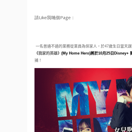
請Like我哋個Page：
一名普通不過的業務從業員為保家人，於
47
歲生
日當天謀
《我家的英雄》
(My Home Hero)
將於
10
月
25
日
Disney+
捕！