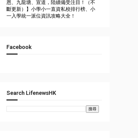
恩、九龍塘、宣道，陸續備受注目！（不
斷更新）】小學小一直資私校排行榜、小
一入學統一派位資訊攻略大全！
Facebook
Search LifenewsHK