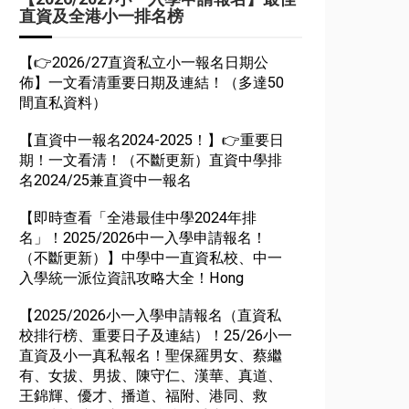
直資及全港小一排名榜
【👉2026/27直資私立小一報名日期公
佈】一文看清重要日期及連結！（多達50
間直私資料）
【直資中一報名2024-2025！】👉重要日
期！一文看清！（不斷更新）直資中學排
名2024/25兼直資中一報名
【即時查看「全港最佳中學2024年排
名」！2025/2026中一入學申請報名！
（不斷更新）】中學中一直資私校、中一
入學統一派位資訊攻略大全！Hong
【2025/2026小一入學申請報名（直資私
校排行榜、重要日子及連結）！25/26小一
直資及小一真私報名！聖保羅男女、蔡繼
有、女拔、男拔、陳守仁、漢華、真道、
王錦輝、優才、播道、福附、港同、救