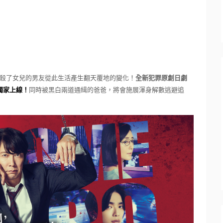
殺了女兒的男友從此生活產生翻天覆地的變化！
全新犯罪原
創日劇
獨家上線！
同時被黑白兩道通緝的爸爸，
將會施展渾身解數逃避追