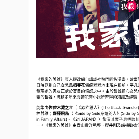
《我家的英雄》真人版改編自講談社熱門同名漫畫，
故事
日時見到自己女兒
鳥栖零花
傷痕累累地出現在眼前，
平凡
發現她的男友正處於盲目的憤怒之中。
由於哲雄擔心女兒
變的哲雄，
憑藉多年來閱讀犯罪小說所習得的知識及經驗
劇集由
佐佐木藏之介
（《欺詐獵人》
(The Black Swindler)
栖哲雄；
齋藤飛鳥
（《
Side by Side
身邊的人》
(Side by 
in Family Affairs)
、《
24 JAPAN
》）飾演其妻子鳥栖歌
一。《我家的英雄》
由青山貴洋執導、櫻井剛及船橋勸擔