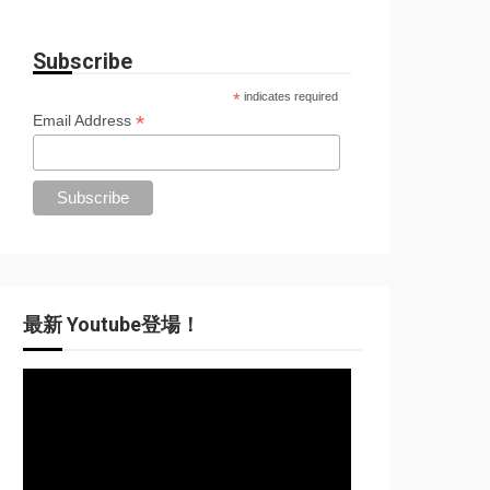
Subscribe
*
indicates required
*
Email Address
最新 Youtube登場！