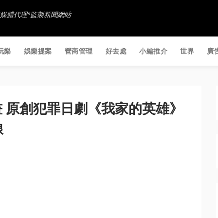
香港社交媒體代理*監製新聞網站
玩樂
娛樂提案
營商管理
好去處
小編推介
世界
廣
 原創犯罪日劇《我家的英雄》
線