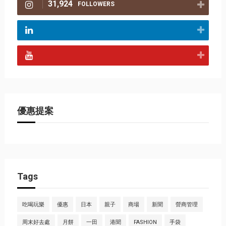
31,924
FOLLOWERS
優惠提案
Tags
吃喝玩樂
優惠
日本
親子
商場
新聞
營商管理
周末好去處
月餅
一田
港聞
FASHION
手袋