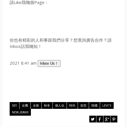
請Like我哋個Page：
你也有精彩的人和事跟我們分享？想查詢廣告合作？請
Inbox話我哋知！
2021 8:41 am
Inbox Us！
501
女團
全新
秋冬
個人化
時尚
造型
韓國
LEVI’S
NEWJEANS