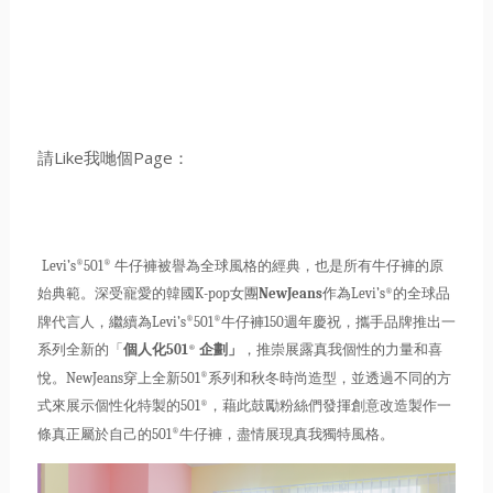
請Like我哋個Page：
®
®
Levi’s
501
牛仔褲被譽為全球風格的經典，也是所有牛仔褲的原
®
始典範。
深受寵愛的韓國K-pop女團
NewJeans
作為Levi’s
的全球品
®
®
牌代言人，繼續為Levi’s
501
牛仔褲150
週年慶祝，攜手品牌推出一
®
系列全新的「
個人化501
企劃」
，推崇展露真我個性的力量和喜
®
悅。
NewJeans穿上全新501
系列和秋冬時尚造型，
並透過不同的方
®
式來展示個性化特製的501
，
藉此鼓勵粉絲們發揮創意改造製作一
®
條真正屬於自己的501
牛仔
褲，盡情展現真我獨特風格。