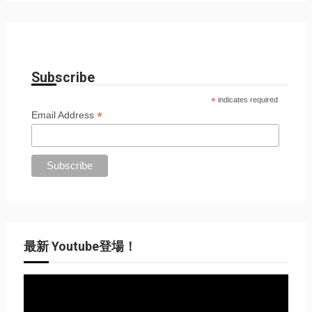
Subscribe
*
indicates required
*
Email Address
最新 Youtube登場！