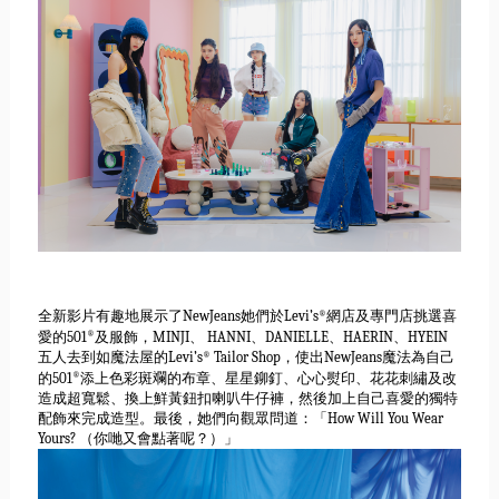
®
全新影片有趣地展示了NewJeans她們於Levi’s
網店
及專門店挑選喜
®
愛的501
及服飾，MINJI、 HANNI、DANIELLE、HAERIN、HYEIN
®
五人去到如魔法屋的Levi’s
Tailor Shop，使出NewJeans魔法為自己
®
的501
添上色彩斑
斕的布章、星星鉚釘、心心熨印、花花刺繡及改
造成超寬鬆、
換上鮮黃鈕扣喇叭牛仔褲，
然後加上自己喜愛的獨特
配飾來完成造型。最後，她們向觀眾問道：
「How Will You Wear
Yours? （你哋又會點著呢？）」