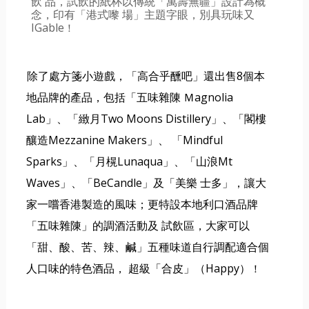
飲
品，試飲的紙杯以傳統「萬壽無疆」設計為概
念，印有「港式嚟
場」主題字眼，別具玩味又
IGable
！
除了處方箋小遊戲，「高合乎醺吧」還出售8個本
地品牌的產品，包括「五味雜陳 Ｍagnolia 
Lab」、「緻月Two Moons Distillery」、「閣樓
釀造Mezzanine Makers」、 「Mindful 
Sparks」、「月榥Lunaqua」、「山浪Mt 
Waves」、「BeCandle」及「美樂 士多」，讓大
家一嚐香港製造的風味；更特設本地利口酒品牌
「五味雜陳」的調酒活動及 試飲區，大家可以
「甜、酸、苦、辣、鹹」五種味道自行調配適合個
人口味的特色酒品， 
超級「合皮」（Happy）
！