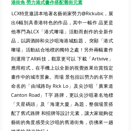
港街角 勞力港式畫作搭配舊街元素
LCX特意邀請本地著名藝術家勞力@Rickubic，展
出6幅別具香港特色的作品，其中一幅作 品更是
他專門為LCX「港式嚟場」活動而創作的全新作
品，以調酒師和尖沙咀海港城點題， 突顯「港式
嚟場」活動結合地標的獨特之處！另外兩幅畫作
則運用了AR科技，觀眾更可以 下載「Artivive」
應用程式，在手機上以全新的視覺效果欣賞指定
畫作中的城市景象。而場 景包括以勞力的名字所
命名的「由域路By Rick Lo」及尖沙咀「廣東道
Canton Road」T字 路牌，更以尖沙咀著名地標
「天星碼頭」及「海運大廈」為題，整個場景搭
配了舊式路牌 和招牌等設計元素，讓大家能夠從
藝術的角度感受尖沙咀的舊港街角，彷彿來一趟