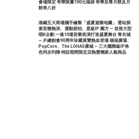
會場限定 奇華限量100元福袋 奇華至尊月餅及月
餅券八折
港鐵五大商場攜手繪製「盛夏遊樂地圖」 逐站探
索音樂熱浪、運動節拍、星級IP 圍方 — 首推大型
唱K企劃 一連10場音樂表演打造盛夏舞台 青衣城
— 乒總創會90周年珍藏展覽熱血登場 德福廣場、
PopCorn、The LOHAS康城 — 三大國際級IP角
色同步列陣 特設期間限定店熱賣獨家人氣商品