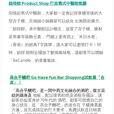
頗得館 Product Shop 打造舊式中醫館氛圍
回憶起舊式中醫館，大家都一定會記得掌櫃背後的大
型百子櫃，百個細小抽屜卻可以組合 出無限款藥方。
「頗得館」承中醫館設計概念，放置了百子櫃、藥材
及草藥等裝飾元素， 門楣上更有寫上「禾日水巷」
（香港）的經典T字路牌，讓大家可以盡情打卡！同
時，頗得 館附近擺放了數個氣味瓶，讓顧客可以體驗
「BeCandle」的香薰氣味
。
高合乎醺吧 Go Have Fun Bar Shopping試飲最「合
皮」！
「高合乎醺吧」是一間中西文化融合的酒吧，復古花
紋的牆身及 
地板，配以懷舊枱燈及酒瓶等擺設，讓
顧客彷如置身於70年代的
酒吧。顧客可因應自己的
身心狀況，從「高合乎醺吧」的迷你百
子櫃揀選處
方箋，並完成指定的打卡要求，免費試飲是日精選