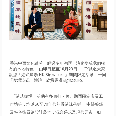
香港中西文化薈萃，經過多年融匯，演化變成我們獨
有的本地特色。
由即日起至10月23日
，LCX誠邀大家
親臨「港式嚟場 HK Signature」期間限定活動，一同
「嚟場港式」體驗，欣賞香港Signature
。
「港式嚟場」活動有多個打卡位、期間限定店及工
作坊等，均以50至70年代的香港涼茶鋪、
中醫藥舖
及特色街景為設計藍本，混合舊式及現代元素，如