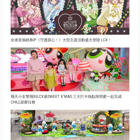
全港首個經典IP《守護甜心！》大型主題活動盛大登陸 LCX！
飛天小女警飛到LCX過SWEET X'MAS 三大打卡熱點與閨蜜一起完成
CHILL甜蜜任務