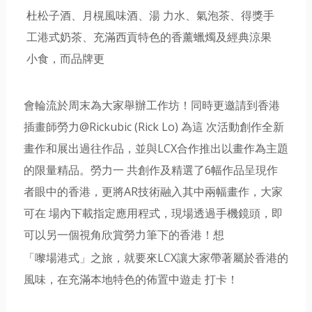
杜松子酒、月榥風味酒、湯 力水、氣泡茶、得獎手
工港式奶茶、充滿西貢特色的香薰蠟燭及經典涼果
小食，而品牌更
會輪流於周末為大家舉辦工作坊！同時更邀請到香港
插畫師勞力@Rickubic (Rick Lo) 為這 次活動創作全新
畫作和展出過往作品，並與LCX合作推出以畫作為主題
的限量精品。勞力一 共創作及精選了6幅作品呈現作
者眼中的香港，更將AR技術融入其中兩幅畫作，大家
可在 場內下載指定應用程式，現場透過手機鏡頭，即
可以另一個視角欣賞勞力筆下的香港！想
「嚟場港式」之旅，就要來LCX讓大家帶著屬於香港的
風味，在充滿本地特色的佈置中遊走 打卡！