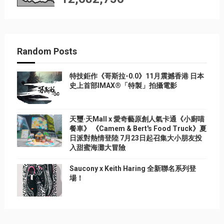
Random Posts
特技鉅作《哥斯拉-0.0》11月震撼香港 日本
史上首部IMAX®「特製」拍攝電影
天璽·天Mall x 愛奇藝原創人氣卡通《小廚喵
餐車》 《Camem & Bert's Food Truck》夏
日派對熱情登陸 7月23日起召集大小朋友投
入甜蜜海灘大冒險
Saucony x Keith Haring 全新聯名系列登
場！