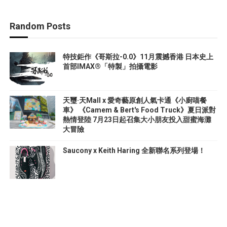
Random Posts
特技鉅作《哥斯拉-0.0》11月震撼香港 日本史上
首部IMAX®「特製」拍攝電影
天璽·天Mall x 愛奇藝原創人氣卡通《小廚喵餐
車》 《Camem & Bert's Food Truck》夏日派對
熱情登陸 7月23日起召集大小朋友投入甜蜜海灘
大冒險
Saucony x Keith Haring 全新聯名系列登場！