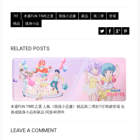
7仔
本週FUN TIME之選
我係小忌廉
家品
第二彈
登場
精品
隨身小品
RELATED POSTS
本週FUN TIME之選 人氣《我係小忌廉》精品第二彈於7仔再續登場 化
身成隨身小品和家品 同賀40周年
LEAVE A COMMENT