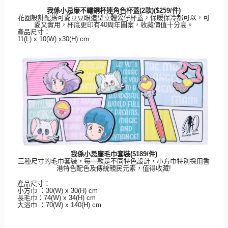
我係小忌廉不鏽鋼杯連角色杯蓋
(2
款
)($259/
件
)
花圈設計配搭可愛豆豆眼造型立體公仔杯蓋，保暖保冷都可以，
可
愛又實用，杯底更印有
40
周年圖案，收藏價值十分高。
產品尺寸：
11(L) x 10(W) x30(H) cm
我係小忌廉毛巾套裝
($189/
件
)
三種尺寸的毛巾套裝，每一款是不同特色設計，
小方巾特別採用香
港特色配色及傳統親民元素，值得收藏
!
產品尺寸：
小方巾 ：
30(W) x 30(H) cm
長毛巾：
74(W) x 34(H) cm
大浴巾 ：
70(W) x 140(H) cm