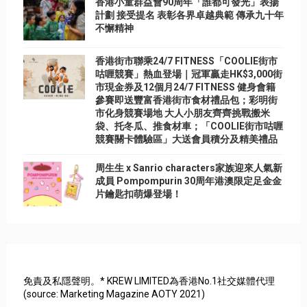
香港小童群益會90周年「誰都可發光」表揚
計劃 接受提名 表彰各界卓越典範 傳承九十年
不懈精神
香港街市聯乘24/7 FITNESS「COOLIE街市
咕喱競賽」熱血登場｜冠軍贏走HK$3,000街
市現金券及12個月24/7 FITNESS 健身會籍
參賽即送豐富香港街市食材禮品包；彩明街
市化身競賽場地 大人小朋友齊齊挑戰搬米
袋、托冬瓜、推食材車；「COOLIE街市咕喱
競賽關卡體驗區」大送會員積分及精美禮品
周生生 x Sanrio characters家族迎來人氣新
成員 Pompompurin 30周年港澳限定足金金
片鑰匙扣萌爆登場！
免責及私隱聲明。* KREW LIMITED為香港No.1社交媒體代理
(source: Marketing Magazine AOTY 2021)