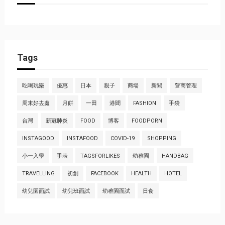
Tags
吃喝玩樂
優惠
日本
親子
商場
新聞
營商管理
周末好去處
月餅
一田
港聞
FASHION
手袋
台灣
新冠肺炎
FOOD
博客
FOODPORN
INSTAGOOD
INSTAFOOD
COVID-19
SHOPPING
小一入學
手表
TAGSFORLIKES
幼稚園
HANDBAG
TRAVELLING
初創
FACEBOOK
HEALTH
HOTEL
幼兒園面試
幼兒班面試
幼稚園面試
日食