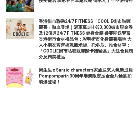
接受提名 表彰各界卓越典範 傳承九十年不懈精神
香港街市聯乘24/7 FITNESS「COOLIE街市咕喱
競賽」熱血登場｜冠軍贏走HK$3,000街市現金券
及12個月24/7 FITNESS 健身會籍 參賽即送豐富
香港街市食材禮品包；彩明街市化身競賽場地 大
人小朋友齊齊挑戰搬米袋、托冬瓜、推食材車；
「COOLIE街市咕喱競賽關卡體驗區」大送會員積
分及精美禮品
周生生 x Sanrio characters家族迎來人氣新成員
Pompompurin 30周年港澳限定足金金片鑰匙扣
萌爆登場！