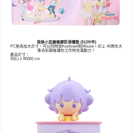
我係小忌廉橡膠防滑檯塾
($129/
件
)
PC
墊為加大尺寸，可以同時放
Keyboard
和
Mouse
。
印上
40
周年大
集合彩圖後讓你工作時充滿動力！
產品尺寸：
30(L) x 80(W) cm