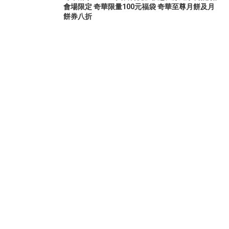
會場限定 奇華限量100元福袋 奇華至尊月餅及月
餅券八折