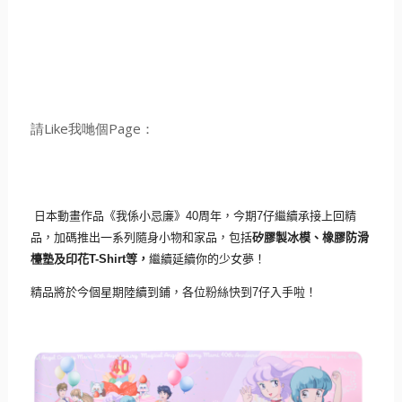
請Like我哋個Page：
日本動畫作品《我係小忌廉》
4
0
周年，今期
7
仔繼續承接上回精
品，
加碼推出一系列隨身小物和家品，包括
矽膠製冰模、
橡膠防滑
檯塾及印花
T-Shirt
等，
繼續延續你的少女夢！
精品將於今個星期陸續到鋪，各位粉絲快到
7
仔入手啦！