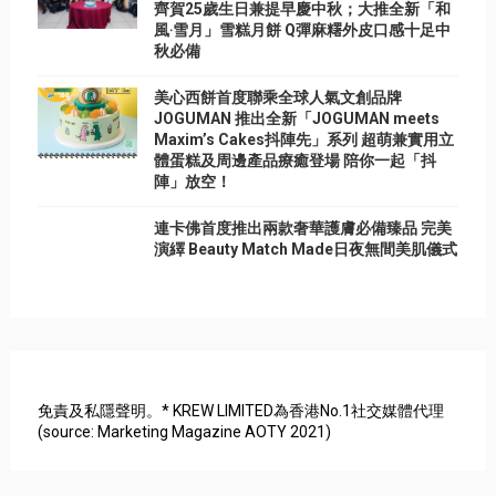
齊賀25歲生日兼提早慶中秋；大推全新「和
風‧雪月」雪糕月餅 Q彈麻糬外皮口感十足中
秋必備
美心西餅首度聯乘全球人氣文創品牌
JOGUMAN 推出全新「JOGUMAN meets
Maxim’s Cakes抖陣先」系列 超萌兼實用立
體蛋糕及周邊產品療癒登場 陪你一起「抖
陣」放空！
連卡佛首度推出兩款奢華護膚必備臻品 完美
演繹 Beauty Match Made日夜無間美肌儀式
免責及私隱聲明。* KREW LIMITED為香港No.1社交媒體代理
(source: Marketing Magazine AOTY 2021)