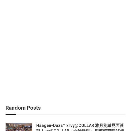
Random Posts
Häagen-Dazs™ x Ivy@COLLAR 雅月別緻見面派