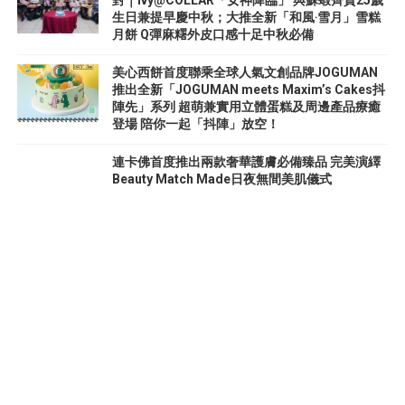
對｜Ivy@COLLAR「女神降臨」 與蘇蝦齊賀25歲
生日兼提早慶中秋；大推全新「和風‧雪月」雪糕
月餅 Q彈麻糬外皮口感十足中秋必備
美心西餅首度聯乘全球人氣文創品牌JOGUMAN
推出全新「JOGUMAN meets Maxim’s Cakes抖
陣先」系列 超萌兼實用立體蛋糕及周邊產品療癒
登場 陪你一起「抖陣」放空！
連卡佛首度推出兩款奢華護膚必備臻品 完美演繹
Beauty Match Made日夜無間美肌儀式