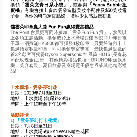
換領
「雲朵文青日系小袋」
，或參與
「Fancy Bubble扭
蛋機」
有機會扭出多款雲朵造型美妝小配件及$50美妝電
子券，為你的時尚穿搭點綴，增添少女感迎接初夏! 
儲雲朵印章贏大獎 Fun Fun贏得豐富禮品
The Point 會員更可同時參加「雲朵Fun Fun 賞」，參與以
上各項主題活動、換領或於上水廣場(2樓-5樓)商戶即日電
子單一消費滿HK$800都可獲發1枚印章，只要於遊戲卡上
集滿指定數量印章，即可換領豐富獎賞，最快集滿點數的
首3名顧客可獨得Dyson Supersonic™ 風筒 HD15 (長春花
藍配玫瑰金)乙部，其他精彩禮品包括：BRUNO即熱飲水
機、美容
夏日飲品及商場電子優惠券或其他精彩禮
套裝、
品!
上水廣場 - 雲朵‧夢幻遊
日期：2023年7月8至31日
地點：上水廣場 (龍琛路39號) 
時間：上午10時至下午10時
活動詳情：
1) 「雲朵夢幻打卡秘境」
日期：7月8日至31日
地點：上水廣場5樓SKYWALK晴空花園    
時間：中午12時至晚上9時30分