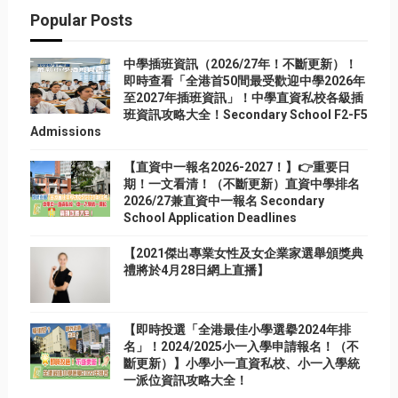
Popular Posts
中學插班資訊（2026/27年！不斷更新）！
即時查看「全港首50間最受歡迎中學2026年
至2027年插班資訊」！中學直資私校各級插
班資訊攻略大全！Secondary School F2-F5
Admissions
【直資中一報名2026-2027！】👉重要日
期！一文看清！（不斷更新）直資中學排名
2026/27兼直資中一報名 Secondary
School Application Deadlines
【2021傑出專業女性及女企業家選舉頒獎典
禮將於4月28日網上直播】
【即時投選「全港最佳小學選擧2024年排
名」！2024/2025小一入學申請報名！（不
斷更新）】小學小一直資私校、小一入學統
一派位資訊攻略大全！