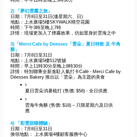
2) 「夢幻雲霧之旅」
日期：7月8日至31日(逢星期六、日)
地點：上水廣場5樓SKYWALK晴空花園    
時間：下午3時至晚上7時
詳情﹕現場更加入了煙霧效果，仿如置身於雲海之中
3)「Merci Cafe by Deesses「雲朵」夏日特飲 及 牛角
酥」  
日期：7月8日至31日
地點：上水廣場5樓512號舖
時間：早上11時30分至晚上8時30分
詳情﹕特別聯乘全新進駐人氣打卡Café - Merci Cafe by 
Déesses Bakery 推出以「雲朵」為主題的美食
夏日雲朵消暑梳打 (售價: $58) - 全日
供應
雲海牛角酥 (售價: $18) – 只限星期六及日供
應
4) 「彩雲甜睡體驗」
日期：7月8日至31日
換領地點： 上水廣場4樓顧客服務中心      