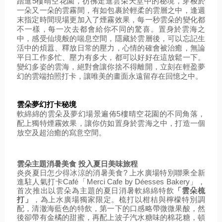
踏進5樓晴空花園，彷彿走進雲朵天堂中的秘境，穿梭於
一朵又一朵的雲霧間，有如包裹於輕柔的雲層之中，逢週
末指定時間現場更加入了煙霧效果，每一秒雲朵的變化都
不一樣，每一次去都會給你不同的驚喜。置身於雲海之
中，感受仙境般的喘息空間，隱藏於雲層後，可以忘記生
活中的煩囂、釋放日常的壓力，心情的確會被治癒，無論
平日工作多忙、壓力有多大，都可以好好在這放鬆一下。
變幻多姿的雲海，絕對會讓你捨不得離開，立刻在輕盈夢
幻的雲端拍照打卡，讓唯美的畫面永遠留存在回憶之中。
雲朵夢幻打卡秘境
軟綿綿的雲朵及夢幻場景遍佈5樓晴空花園的不同角落，
配上獨特煙霧效果，讓你仿如置身於雲海之中，打造一個
放空及超治癒的寫意空間。
雲朵主題消暑美食 投入夏日美味旅程
炎炎夏日怎少得冰涼的消暑美食? 上水廣場特別聯乘全新
進駐人氣打卡Café「Merci Cafe by Déesses Bakery」，
首次推出以雲朵為主題的夏日消暑軟綿綿特飲
「雲朵梳
打」
，為上水廣場獨家限定。梳打以柑桔與檸檬特別調
配，清澈海藍色的特飲，第一下的口感略帶微微果酸，然
後卻帶有金橘的甜蜜，再配上波子汽水糖味的棉花糖，頓