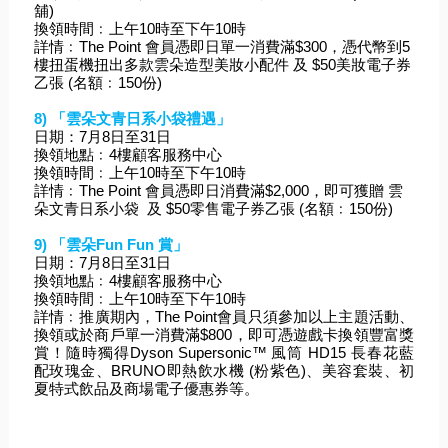
舖)    
換領時間﹕上午10時至下午10時
詳情﹕The Point 會員憑即日單一消費滿$300，憑代幣到5
樓扭蛋機扭出多款雲朵造型美妝小配件 及 $50美妝電子券
乙張 (名額﹕150份) 
8) 「雲朵文青日系小袋禮遇」
日期：7月8日至31日
換領地點﹕4樓顧客服務中心   
換領時間﹕上午10時至下午10時
詳情﹕The Point 會員憑即日消費滿$2,000，即可獲贈 雲
朵文青日系小袋  及 $50零售電子券乙張 (名額﹕150份) 
9) 「雲朵Fun Fun 賞」
日期：7月8日至31日
換領地點﹕4樓顧客服務中心   
換領時間﹕上午10時至下午10時
詳情﹕推廣期內，The Point會員只須參加以上主題活動、
換領或於商戶單一消費滿$800，即可憑遊戲卡換領豐富獎
賞！隨時獨得Dyson Supersonic™ 風筒 HD15 長春花藍
配玫瑰金、BRUNO即熱飲水機 (粉紫色)、美容套裝、初
夏特式飲品及商場電子優惠券等。