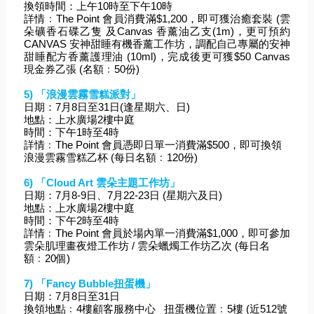
換領時間：上午10時至下午10時
詳情﹕The Point 會員消費滿$1,200，即可獲治癒套裝 (雲
朵礦香石碟乙隻 及Canvas 香薰油乙支(1m)，更可預約
CANVAS 安神甜睡有機香薰工作坊，調配自己專屬的安神
甜睡配方香薰護理油 (10ml)，完成後更可獲$50 Canvas 
現金券乙張 (名額﹕50份)
5) 「浪漫雲霧雪糕派對」
日期：7月8日至31日(逢星期六、日)
地點：上水廣場2樓中庭
時間：下午1時至4時
詳情﹕The Point 會員憑即日單一消費滿$500，即可換領
浪漫雲霧雪糕乙杯 (每日名額﹕120份)
6) 「Cloud Art 雲朵主題工作坊」
日期：7月8-9日、7月22-23日 (星期六及日)
地點：上水廣場2樓中庭
時間：下午2時至4時
詳情﹕The Point 會員於場內單一消費滿$1,000，即可參加
雲朵肌理畫夜燈工作坊 / 雲朵蠟燭工作坊乙次 (每日名
額﹕20個)
7) 「Fancy Bubble扭蛋機」
日期：7月8日至31日
換領地點﹕4樓顧客服務中心   扭蛋機位置﹕5樓 (近512號