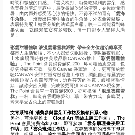
時調和微酸的口感。「雲朵梳打」就像吃得到的雲朵，感
覺置身於夢幻雲霧中，感受微風吹過的清爽，令你瞬間消
暑，由內而外感受透心涼的暢快。不得不試的還有
「雲海
牛角酥」
，瀰漫出陣陣牛油香的牛角酥，外表金黃鬆脆，
表層特別配上如雲朵般的法式蛋白霜，咬一口就能看到蜂
巢切面，就能知道它有多鬆軟，每一口都令人覺得大滿
足！
彩雲甜睡體驗 浪漫雲霧雪糕派對 帶來全方位超治癒享受
都市人生活緊張，不少人都受失眠困擾，導
致徹夜難眠，
上水廣場同時夥拍美妝品牌CANVAS推出
「彩雲甜睡體
驗」
，The Point 會員消費滿$1,200，即可獲治癒套裝，包
括雲朵礦香石碟一隻及Canvas 香薰油一支，更可預約體
驗CANVAS 安神甜睡有機香薰工作坊，調配自己專屬的安
神甜睡配方香薰護理油，透過芬芳的香氣，緩和緊張情
緒，讓你安然入睡，完成後更可獲 $50 CANVAS現金券。
The Point 會員單一消費滿$500，亦可換領
「浪漫雲霧雪
糕」
一杯，味道有雲呢嗱夢幻、瑞士朱古力或士多啤梨，
齊來享受舌尖上的雪糕派對。
文青系福利  消費參與雲朵工作坊及換領日系小物
另外，商場更推出
「Cloud Art 雲朵主題工作坊」
，The 
Point 會員消費滿$1,000，即可參加
「雲朵肌理畫夜燈工
作坊」
或
「雲朵蠟燭工作坊」
，在專業導師的指導下即席
製作，把獨一無二的文青手作帶回家! 你亦可憑指定消費