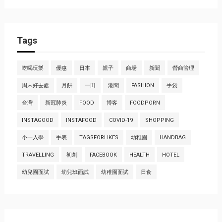
Tags
吃喝玩樂
優惠
日本
親子
商場
新聞
營商管理
周末好去處
月餅
一田
港聞
FASHION
手袋
台灣
新冠肺炎
FOOD
博客
FOODPORN
INSTAGOOD
INSTAFOOD
COVID-19
SHOPPING
小一入學
手表
TAGSFORLIKES
幼稚園
HANDBAG
TRAVELLING
初創
FACEBOOK
HEALTH
HOTEL
幼兒園面試
幼兒班面試
幼稚園面試
日食