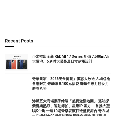
Recent Posts
小米推出全新 REDMI 17 Series 配備 7,500mAh
大電池、6.9 吋大螢幕及日常耐用設計
奇華餅家「2026美食博覽」優惠大放送 入場必搶
會場限定 奇華限量100元福袋 奇華至尊月餅及月
餅券八折
港鐵五大商場攜手繪製「盛夏遊樂地圖」 逐站探
索音樂熱浪、運動節拍、星級IP 圍方 — 首推大型
唱K企劃 一連10場音樂表演打造盛夏舞台 青衣城
— 乒總創會90周年珍藏展覽熱血登場 德福廣場、