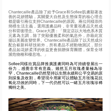
Chantecaille產品除了給予Grace和Sofiee
肌膚顯著改
善的花妍體驗，
其關愛大自然及生態保育的核心理念
都是吸引兩位支持Chante
caille的原因。兩位同樣崇尚
簡樸生活主義，選用護膚品時，
非常重視產品天然成
分和背後理念。Grace大讚：「
限定店以大地色系木質
元素為主調，除了突顯優雅柔和的氣息外，
亦藉此宣
揚以美麗改變世界。
Chantecaille產品除了以天然成分
配合嶄新科研技術外
，所有產品不經動物測試，
部分
產品如花妍柔澤的收益更會捐贈保育團體，
保育全球
瀕危物種和棲息地。」
Sofiee同樣欣賞品牌推廣護膚同時為可持續發展出一
份力，
感覺非常有意義。雖然五月玫瑰產量極為珍
罕，
Chantecaille仍然堅持以生態永續和公平交易的原
則採
集及收割，希望現今用家可以體驗五月玫瑰花抗
氧化功效的同時，
下一代仍然可以一睹五月玫瑰珍稀
獨特之美。