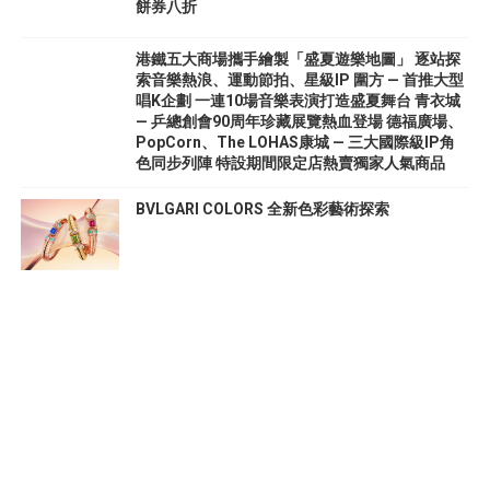
餅券八折
港鐵五大商場攜手繪製「盛夏遊樂地圖」 逐站探
索音樂熱浪、運動節拍、星級IP 圍方 — 首推大型
唱K企劃 一連10場音樂表演打造盛夏舞台 青衣城
— 乒總創會90周年珍藏展覽熱血登場 德福廣場、
PopCorn、The LOHAS康城 — 三大國際級IP角
色同步列陣 特設期間限定店熱賣獨家人氣商品
BVLGARI COLORS 全新色彩藝術探索