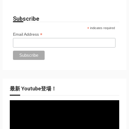
Subscribe
*
indicates required
*
Email Address
最新 Youtube登場！