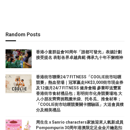
Random Posts
香港小童群益會90周年「誰都可發光」表揚計劃
接受提名 表彰各界卓越典範 傳承九十年不懈精神
香港街市聯乘24/7 FITNESS「COOLIE街市咕喱
競賽」熱血登場｜冠軍贏走HK$3,000街市現金券
及12個月24/7 FITNESS 健身會籍 參賽即送豐富
香港街市食材禮品包；彩明街市化身競賽場地 大
人小朋友齊齊挑戰搬米袋、托冬瓜、推食材車；
「COOLIE街市咕喱競賽關卡體驗區」大送會員積
分及精美禮品
周生生 x Sanrio characters家族迎來人氣新成員
Pompompurin 30周年港澳限定足金金片鑰匙扣