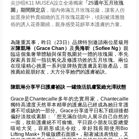
尖沙咀K11 MUSEA設立全港獨家
「25週年五月玫瑰
園」期間限定店
，
場內佈滿五月玫瑰花藤，
讓客人仿
如置身於矜貴細緻的五月玫瑰花叢中，
頃刻被清雅脫
俗的誘人花香圍繞，親身感受花妍草本護膚的力量。
為隆重其事，昨日（23日）品牌特別邀請兩位星級用
家
陳凱琳（
Grace Chan）
及
吳海昕（Sofiee Ng）
親
臨這個集奢華體驗與保育氛圍於一體的玫瑰園，
率先
探索具首屈一指抗氧化及修護功效的五月玫瑰。
兩位
在現場精心挑選一系列皇牌熱賣護膚及彩妝產品，
並
推薦給親朋好友，大方分享她們的護膚祕訣。
陳凱琳分享平日護膚祕訣 一罐煥活肌膚緊緻光澤狀態
Grace是Chantecaille多年的忠實用家，
Chantecaille
獨特高濃度天然草本精華的護膚品已經成
為她日常護
膚不可或缺的一部分。
Grace分享道平日私下鏡頭後都
偏好淡妝或素顏：「
想充滿自信向人展示自己自然的
一面，妝前護膚絕不可偷懶。
平日跟小朋友玩耍總愛
嘻哈大笑，容易形成法令紋，
幸好我長期使用Bio 
Lifting Mask+ 升級版鑽石面膜+，顯著減淡表情紋，又