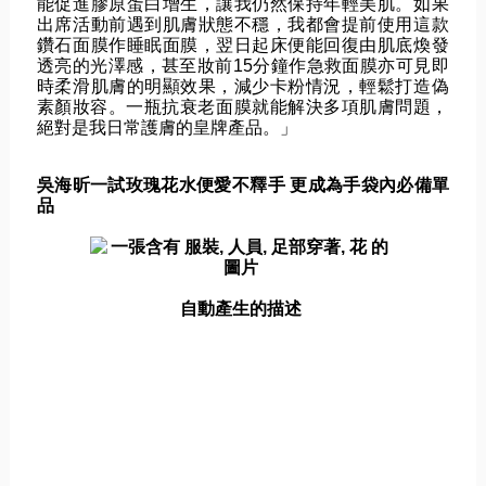
能促進膠原蛋白增生，
讓我仍然保持年輕美肌。如果
出席活動前遇到肌膚狀態不穩，
我都會提前使用這款
鑽石面膜作睡眠面膜，
翌日起床便能回復由肌底煥發
透亮的光澤感，
甚至妝前15分鐘作急救面膜亦可見即
時柔滑肌膚的明顯效果，
減少卡粉情況，輕鬆打造偽
素顏妝容。
一瓶抗衰老面膜就能解決多項肌膚問題，
絕對是我日常護膚的皇牌產品。」
吳海昕一試玫瑰花水便愛不釋手 更成為手袋內必備單
品