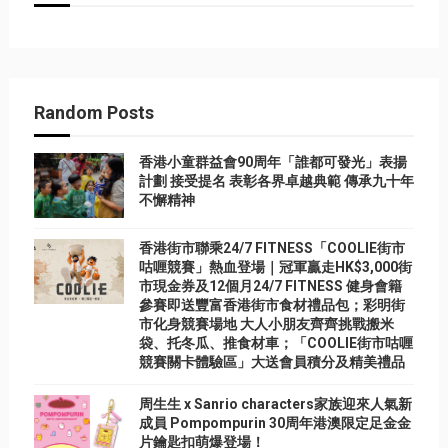
Random Posts
香港小童群益會90周年「誰都可發光」表揚
計劃 接受提名 表彰各界卓越典範 傳承九十年
不懈精神
香港街市聯乘24/7 FITNESS「COOLIE街市
咕喱競賽」熱血登場｜冠軍贏走HK$3,000街
市現金券及12個月24/7 FITNESS 健身會籍
參賽即送豐富香港街市食材禮品包；彩明街
市化身競賽場地 大人小朋友齊齊挑戰搬米
袋、托冬瓜、推食材車；「COOLIE街市咕喱
競賽關卡體驗區」大送會員積分及精美禮品
周生生 x Sanrio characters家族迎來人氣新
成員 Pompompurin 30周年港澳限定足金金
片鑰匙扣萌爆登場！