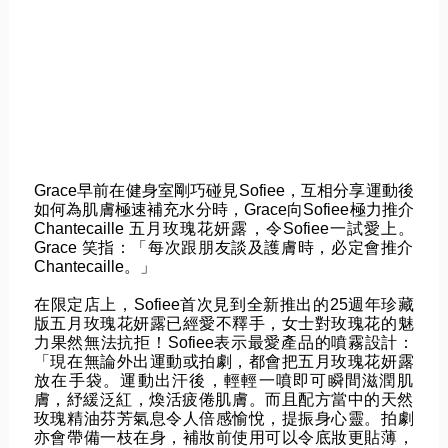
Grace早前在健身室剛巧碰見Sofiee，
互相分享運動後
如何為肌膚極速補充水分時，
Grace向Sofiee極力推介
Chantecaille 五月玫瑰花妍露，令Sofiee一試愛上。
Grace 笑指：「每次跟朋友談及護膚時，
必定會推介
Chantecaille。」
在限定店上，
Sofiee首次見到全新推出的25週年珍藏
版五月玫瑰花妍露已
經愛不釋手，女士對玫瑰花的魅
力果然無法抗拒！
Sofiee表示最愛產品的噴霧設計：
「
現在無論外出運動或拍劇，都會把五月玫瑰花妍露
放在手袋。
運動出汗後，輕輕一噴即可瞬間滋潤肌
膚，紓緩泛紅，
煥活疲倦肌膚。
而且配方當中的天然
玫瑰精油芬芳氣息令人倍感愉悅，提振身心靈。
拍劇
亦會帶備一枝在身，補妝前使用可以令底妝更貼薄，