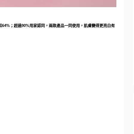
和
64%
；超過
90%
用家認同，兩款產品一同使用，
肌膚變得更亮白有