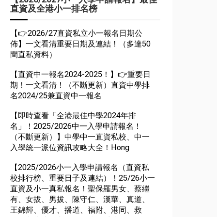
直資及全港小一排名榜
【👉2026/27直資私立小一報名日期公
佈】一文看清重要日期及連結！（多達50
間直私資料）
【直資中一報名2024-2025！】👉重要日
期！一文看清！（不斷更新）直資中學排
名2024/25兼直資中一報名
【即時查看「全港最佳中學2024年排
名」！2025/2026中一入學申請報名！
（不斷更新）】中學中一直資私校、中一
入學統一派位資訊攻略大全！Hong
【2025/2026小一入學申請報名（直資私
校排行榜、重要日子及連結）！25/26小一
直資及小一真私報名！聖保羅男女、蔡繼
有、女拔、男拔、陳守仁、漢華、真道、
王錦輝、優才、播道、福附、港同、救