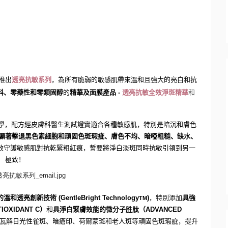
推出
透亮抗敏系列
，
為
所有脆弱
的
敏感
肌帶
來
溫和且強大的亮
白
和抗
料、
零藥性和零類固醇
的
精華及面膜產品
-
透亮抗敏
全效淨斑精華
和
學，
配方經皮膚科醫生測試證實適合各種敏感肌，
特別是暗沉和膚色
顯著
擊退黑色素細胞和頑固色斑瑕疵、
膚色不均、暗啞粗糙、
缺水、
效守護敏感肌對抗乾緊粗紅痕，誓
要
將淨白淡斑同時抗敏引
領到另
一
極致
！
的溫和透亮
創新技術
(GentleBright Technology
)
，
特別
添加
具強
TM
TIOXIDANT C
）
和
具
淨白緊膚
效
能
的
微分子胜肽
（
ADVANCED
瓦
解
日光性雀斑、暗瘡印、荷爾蒙斑和老人斑等
頑固色斑瑕疵
，
提升