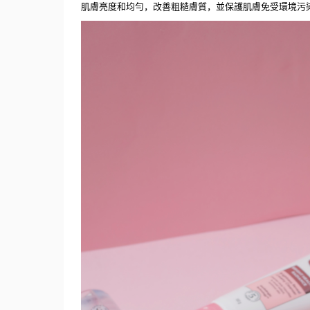
肌膚
亮度和均勻
，改
善粗糙膚質
，並保護肌膚免受環境污