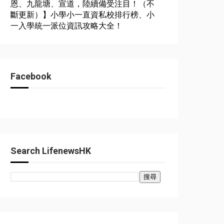
恩、九龍塘、宣道，陸續備受注目！（不
斷更新）】小學小一直資私校排行榜、小
一入學統一派位資訊攻略大全！
Facebook
Search LifenewsHK