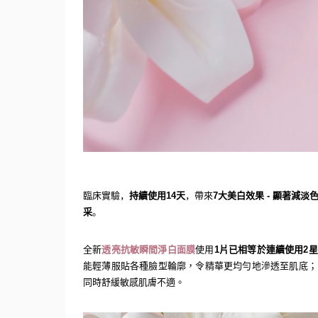
臨床實驗，
持續使用
14
天
，帶來
7
大美白效果
-
顯著減淡
采
。
全新
透亮抗敏瞬間淨白面膜
使用
1
片已相等
於連續使用
2
星
能輕薄服貼各種臉型輪廓，令
精華
更
均勻
地
滲透
至肌底
；
同時舒緩敏感肌膚不適。