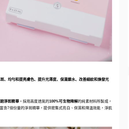
色斑
、均勻和提亮膚色、提升光澤度、保濕鎖水、改善細紋和煥發光
期淨
斑精
華
。採用高度透氣的
100%
可生物降解
的純素材料所製成，
富
含
7
倍
份
量的
淨斑精華
，提供
密集式
亮白、保濕和降溫效能，
淨肌