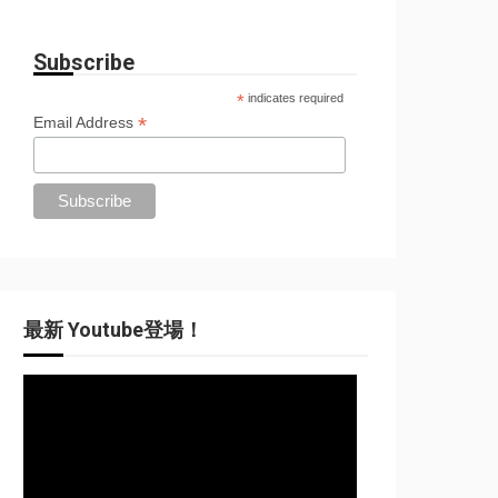
Subscribe
*
indicates required
*
Email Address
最新 Youtube登場！