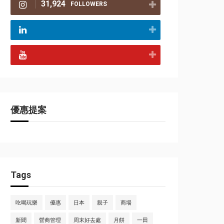
31,924
FOLLOWERS
優惠提案
Tags
吃喝玩樂
優惠
日本
親子
商場
新聞
營商管理
周末好去處
月餅
一田