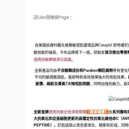
請Like我哋個Page：
自美國皮膚科醫生推薦敏感肌護理品牌
Cetaphil
舒特膚於
敏
效能的
福音，今年品牌再下一城，
研製並
首次推出零香
透亮抗敏瞬間淨白面膜
。
全新產品均由
不含酸類成份和
Paraben
類防腐劑
等有害化
不均的敏感脆弱肌，能即時和長效發揮強大的
亮肌
效果，
疲憊、細紋及黃氣
7
大暗啞肌問題
，同時
加強抗
敏
力，
長
全新皇牌
透亮抗敏
全效淨斑精華
（萬寧獨賣）
含
系列獨有
大抗氧化和促進細胞更
新的
高穩定性抗氧化維他命
C
（
AN
PEPTIDE
）
，
於肌底阻
止黑色素增生
、
積聚
和形成，同時