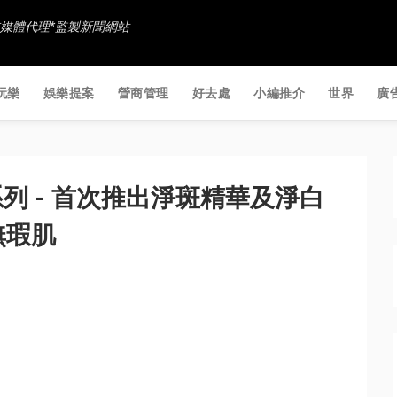
香港社交媒體代理*監製新聞網站
玩樂
娛樂提案
營商管理
好去處
小編推介
世界
廣
敏系列 - 首次推出淨斑精華及淨白
無瑕肌