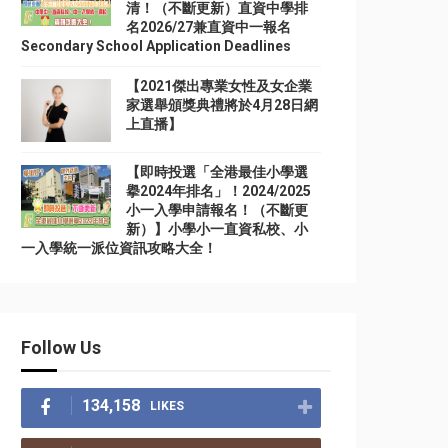
清！（不斷更新）直資中學排
名2026/27兼直資中一報名
Secondary School Application Deadlines
【2021傑出專業女性及女企業
家選舉頒獎典禮將於4月28日網
上直播】
【即時投選「全港最佳小學選
擧2024年排名」！2024/2025
小一入學申請報名！（不斷更
新）】小學小一直資私校、小
一入學統一派位資訊攻略大全！
Follow Us
134,158
LIKES