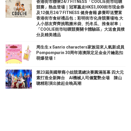
香港街市聯乘24/7 FITNESS「COOLIE街市咕喱
競賽」熱血登場｜冠軍贏走HK$3,000街市現金券
及12個月24/7 FITNESS 健身會籍 參賽即送豐富
香港街市食材禮品包；彩明街市化身競賽場地 大
人小朋友齊齊挑戰搬米袋、托冬瓜、推食材車；
「COOLIE街市咕喱競賽關卡體驗區」大送會員積
分及精美禮品
周生生 x Sanrio characters家族迎來人氣新成員
Pompompurin 30周年港澳限定足金金片鑰匙扣
萌爆登場！
第23屆美國華裔小姐競選總決賽圓滿落幕 四大元
素打造全新舞台 AI機械人司儀驚艷全場 陳山
聰精彩演出掀起全晚高潮