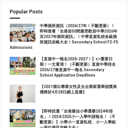
Popular Posts
中學插班資訊（2026/27年！不斷更新）！
即時查看「全港首50間最受歡迎中學2026年
至2027年插班資訊」！中學直資私校各級插
班資訊攻略大全！Secondary School F2-F5
Admissions
【直資中一報名2026-2027！】👉重要日
期！一文看清！（不斷更新）直資中學排名
2026/27兼直資中一報名 Secondary
School Application Deadlines
【2021傑出專業女性及女企業家選舉頒獎典
禮將於4月28日網上直播】
【即時投選「全港最佳小學選擧2024年排
名」！2024/2025小一入學申請報名！（不
斷更新）】小學小一直資私校、小一入學統
一派位資訊攻略大全！