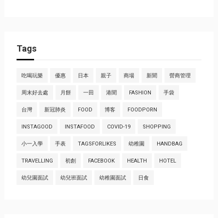
Tags
吃喝玩樂
優惠
日本
親子
商場
新聞
營商管理
周末好去處
月餅
一田
港聞
FASHION
手袋
台灣
新冠肺炎
FOOD
博客
FOODPORN
INSTAGOOD
INSTAFOOD
COVID-19
SHOPPING
小一入學
手表
TAGSFORLIKES
幼稚園
HANDBAG
TRAVELLING
初創
FACEBOOK
HEALTH
HOTEL
幼兒園面試
幼兒班面試
幼稚園面試
日食