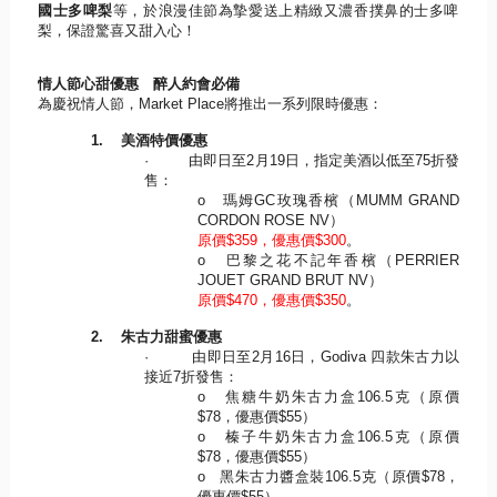
國士
多啤梨
等，於浪漫佳節為摯愛送上精緻又濃香撲鼻的士多啤
梨，
保證驚喜又甜入心！
情人節心甜優惠 醉人約會必備
為慶祝情人節，
Market Place
將推出一系列限時優惠：
1.
美酒特價優惠
·
由即日至
2
月
19
日，指定美酒以低至
75
折發
售：
o
瑪姆
GC
玫瑰香檳（
MUMM GRAND
CORDON ROSE NV
）
原價
$359
，優惠價
$300
。
o
巴黎之花不記年香檳（
PERRIER
JOUET GRAND BRUT NV
）
原價
$470
，優惠價
$350
。
2.
朱古力甜蜜優惠
·
由即日至
2
月
16
日，
Godiva
四款朱古力以
接近
7
折發售：
o
焦糖牛奶朱古力盒
106.5
克（原價
$78
，優惠價
$55
）
o
榛子牛奶朱古力盒
106.5
克（原價
$78
，優惠價
$55
）
o
黑朱古力醬盒裝
106.5
克（原價
$78
，
優惠價
$55
）