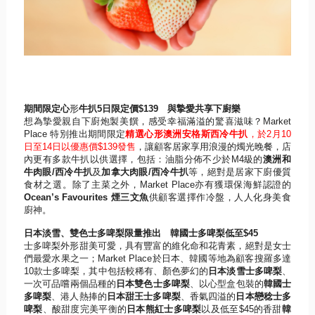
期間限定心
形
牛扒
5
日限定價
$139
與摯愛共享下廚樂
想為摯愛親自下廚炮製美饌，感受幸福滿溢的驚喜滋味？
Marke
t
Place
特別推出期間限定
精選心形澳洲安格斯西冷牛扒
，於
2
月
10
日至
14
日以優惠價
$139
發售
，
讓顧客居家享用浪漫的燭光晚餐，
店
內更有多款牛扒以供選擇，
包括：油脂分佈不少於
M4
級的
澳洲和
牛肉眼
/
西冷牛扒
及
加拿大肉
眼
/
西冷牛扒
等，
絕對是居家下廚優質
食材之選。除了主菜之外，
M
arket Place
亦有獲環保海鮮認證的
Ocean’s Favourites
煙三文魚
供顧客選擇作冷盤，
人人化身美食
廚神。
日本淡雪、雙色士多啤梨限量推出 韓國士多啤梨低至
$45
士多啤梨外形甜美可愛，具有豐富的維化命和花青素，
絕對是女士
們最愛水果之一；
Market Place
於日本、韓國等地為顧客搜羅多達
10
款士多啤梨，
其中包括較稀有、顏色夢幻的
日本淡雪士多啤梨
、
一次可品嚐兩個品種的
日本雙色士多啤梨
、以心型盒包裝的
韓國士
多
啤梨
、港人熱捧的
日本甜王士多啤梨
、香氣四溢的
日本戀稔士多
啤梨
、酸甜度完美平衡的
日本熊紅士多啤梨
以及低至
$45
的香甜
韓