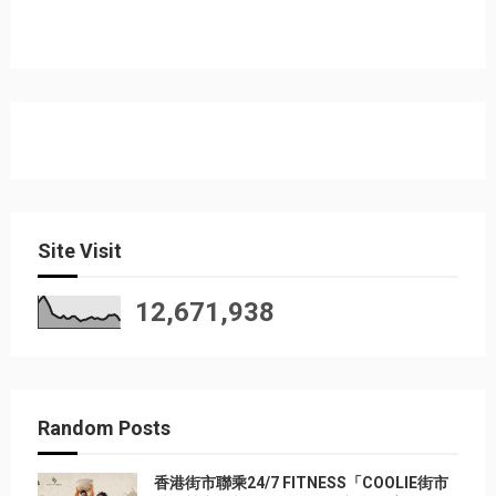
Site Visit
12,671,938
Random Posts
香港街市聯乘24/7 FITNESS「COOLIE街市