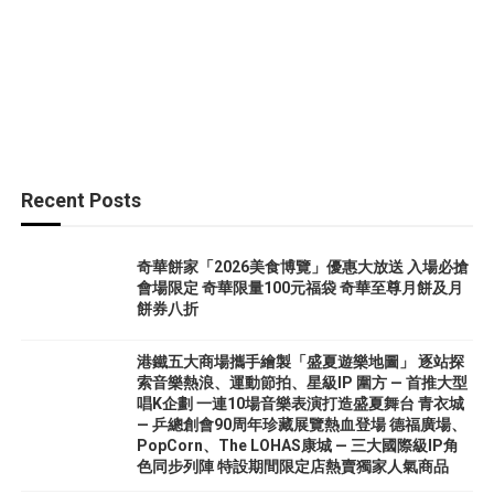
Recent Posts
奇華餅家「2026美食博覽」優惠大放送 入場必搶
會場限定 奇華限量100元福袋 奇華至尊月餅及月
餅券八折
港鐵五大商場攜手繪製「盛夏遊樂地圖」 逐站探
索音樂熱浪、運動節拍、星級IP 圍方 — 首推大型
唱K企劃 一連10場音樂表演打造盛夏舞台 青衣城
— 乒總創會90周年珍藏展覽熱血登場 德福廣場、
PopCorn、The LOHAS康城 — 三大國際級IP角
色同步列陣 特設期間限定店熱賣獨家人氣商品