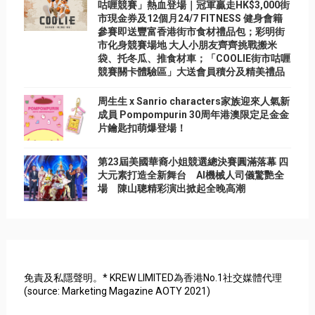
咕喱競賽」熱血登場｜冠軍贏走HK$3,000街
市現金券及12個月24/7 FITNESS 健身會籍
參賽即送豐富香港街市食材禮品包；彩明街
市化身競賽場地 大人小朋友齊齊挑戰搬米
袋、托冬瓜、推食材車；「COOLIE街市咕喱
競賽關卡體驗區」大送會員積分及精美禮品
周生生 x Sanrio characters家族迎來人氣新
成員 Pompompurin 30周年港澳限定足金金
片鑰匙扣萌爆登場！
第23屆美國華裔小姐競選總決賽圓滿落幕 四
大元素打造全新舞台 AI機械人司儀驚艷全
場 陳山聰精彩演出掀起全晚高潮
免責及私隱聲明。* KREW LIMITED為香港No.1社交媒體代理
(source: Marketing Magazine AOTY 2021)