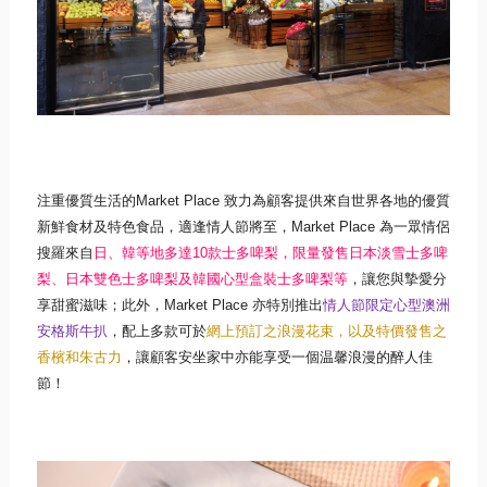
注重優質生活的
Market Place
致力為顧客提供來自世界各地的優質
新鮮食材及特色食品，
適逢情人節將至，
Market Place
為一眾情侶
搜羅來自
日、韓等地多達
10
款士多啤梨，
限量發售日本淡雪士多啤
梨、
日本雙色士多啤梨及韓國心型盒裝士多啤梨等
，
讓您與摯愛分
享甜蜜滋味；此外，
Market Place
亦特別推出
情人節限定心型澳洲
安格斯牛扒
，配上多款可於
網上預訂
之浪漫花束，以及特價發售之
香檳和朱古力
，
讓顧客安坐家中亦能享受一個温馨浪漫的醉人佳
節！