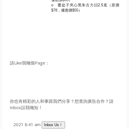
o
覆盆子夾心黑朱古力
112.5
克
（原價
$78
，優惠價
$55
）
請Like我哋個Page：
你也有精彩的人和事跟我們分享？想查詢廣告合作？請
Inbox話我哋知！
2021 8:41 am
Inbox Us！