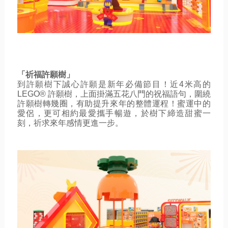
「祈福許願樹」
到許願樹下誠心許願是新年必備節目！近4米高的
LEGO® 許願樹，上面掛滿五花八門的祝福語句，圍繞
許願樹轉幾圈，有助提升來年的整體運程！蜜運中的
愛侶，更可相約最愛攜手暢遊，於樹下締造甜蜜一
刻，祈求來年感情更進一步。