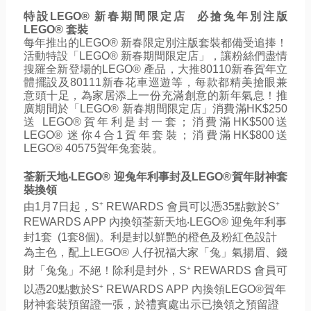
特設LEGO® 新春期間限定店  必搶兔年別注版
LEGO® 套裝
每年推出的
LEGO® 
新春限定別注
版套裝都備受追捧！
活動特設「LEGO® 新春期間限定店」，讓粉絲們盡情
搜羅全新登場的
LEGO® 
產品，大推
80110新春賀年立
體擺設及80111新春花車巡遊
等，每款都精美搶眼兼
意頭十足，為家居添上一份充滿創意的新年氣息！推
廣期間於「LEGO® 新春期間限定店」消費滿HK$250
送
 LEGO®
賀年利是封一套；消費滿HK$500送
LEGO® 
迷你4合1賀年套裝；消費滿HK$800送
LEGO® 
40575
賀年兔套裝
。
荃新天地‧
LEGO® 迎兔年利事封及LEGO®賀年財神套
裝換領
+
+
由1月7日起，S
 REWARDS 會員可以憑35點數於S
REWARDS APP 內換領荃新天地‧LEGO® 迎兔年利事
封1套  (1套8個)。利是封以鮮艷的橙色及粉紅色設計
為主色，配上LEGO® 人仔祝福大家「兔」氣揚眉、錢
+
財「兔兔」不絕！除利是封外，S
 REWARDS 會員可
+
以憑20點數於S
 REWARDS APP 內換領LEGO®賀年
財神套裝預留證一張，於禮賓處出示已換領之預留證