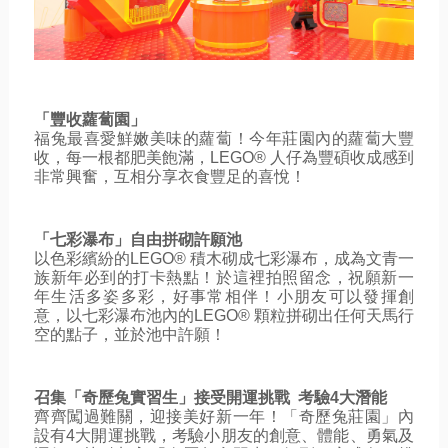
「豐收蘿蔔園」
福兔最喜愛鮮嫩美味的蘿蔔！今年莊園內的蘿蔔大豐
收，每一根都肥美飽滿，LEGO® 人仔為豐碩收成感到
非常興奮，互相分享衣食豐足的喜悅！
「七彩瀑布」自由拼砌許願池
以色彩繽紛的LEGO® 積木砌成七彩瀑布，成為文青一
族新年必到的打卡熱點！於這裡拍照留念，祝願新一
年生活多姿多彩，好事常相伴！小朋友可以發揮創
意，以七彩瀑布池內的LEGO® 顆粒拼砌出任何天馬行
空的點子，並於池中許願！
召集「奇歷兔實習生」接受開運挑戰  考驗4大潛能
齊齊闖過難關，迎接美好新一年！「奇歷兔莊園」內
設有4大開運挑戰，考驗小朋友的創意、體能、勇氣及