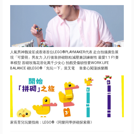
人氣男神魏浚笙成香港首位LEGO®PLAYMAKER代表 赴台拍攝廣告展
現「可愛萌」男友力 入行後靠拼砌顆粒減壓兼訓練耐性 最愛1:1 F1賽
車模型 首砌玫瑰花溶化萬千少女心 拍戲受傷頓悟要WORK LIFE
BALANCE 砌LEGO®「先玩一下」當叉電 靠童心闖蕩娛樂圈
家長育兒玩樂指南：LEGO®《同樂同學拼砌探索冊》