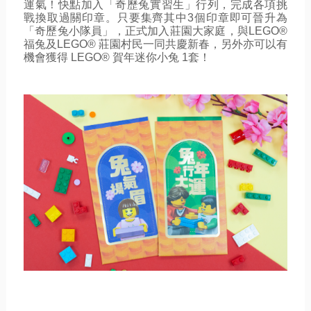
運氣！快點加入「奇歷兔實習生」行列，完成各項挑
戰換取過關印章。只要集齊其中3個印章即可晉升為
「奇歷兔小隊員」，正式加入莊園大家庭，與LEGO® 
福兔及LEGO® 莊園村民一同共慶新春，另外亦可以有
機會獲得 LEGO® 賀年迷你小兔 1套！