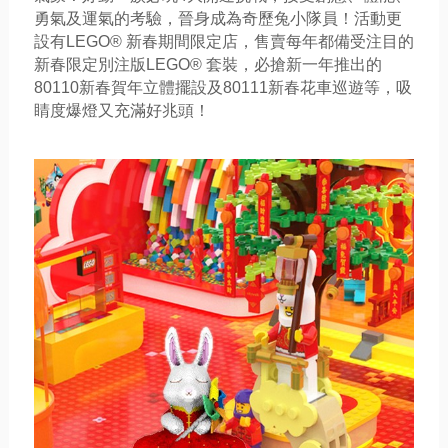
勇氣及運氣的考驗，晉身成為奇歷兔小隊員！活動更
設有LEGO® 新春期間限定店，售賣每年都備受注目的
新春限定別注
版
LEGO® 
套裝，
必搶新一年推出的
80110新春賀年立體擺設及80111新春花車巡遊等，吸
睛度爆燈又充滿好兆頭！