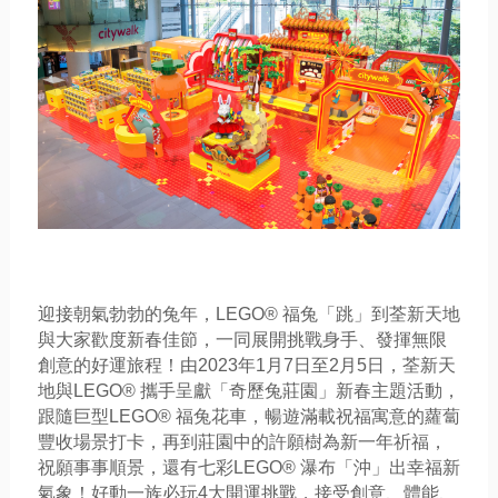
迎接朝氣勃勃的兔年，LEGO® 福兔「跳」到荃新天地
與大家歡度新春佳節，一同展開挑戰身手、發揮無限
創意的好運旅程！由2023年1月7日至2月5日，荃新天
地與LEGO® 攜手呈獻「奇歷兔莊園」新春主題活動，
跟隨巨型LEGO® 福兔花車，暢遊滿載祝福寓意的蘿蔔
豐收場景打卡，再到莊園中的許願樹為新一年祈福，
祝願事事順景，還有七彩LEGO® 瀑布「沖」出幸福新
氣象！好動一族必玩4大開運挑戰，接受創意、體能、