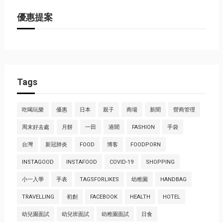
優惠提案
Tags
吃喝玩樂
優惠
日本
親子
商場
新聞
營商管理
周末好去處
月餅
一田
港聞
FASHION
手袋
台灣
新冠肺炎
FOOD
博客
FOODPORN
INSTAGOOD
INSTAFOOD
COVID-19
SHOPPING
小一入學
手表
TAGSFORLIKES
幼稚園
HANDBAG
TRAVELLING
初創
FACEBOOK
HEALTH
HOTEL
幼兒園面試
幼兒班面試
幼稚園面試
日食