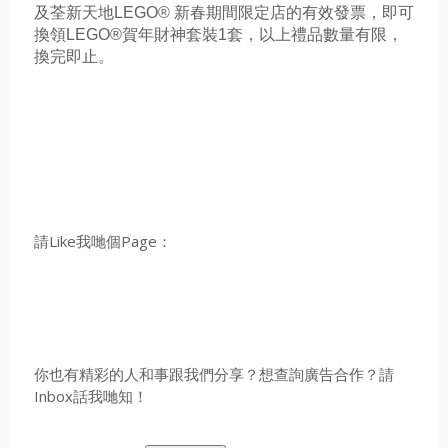
及荃新天地LEGO® 新春期間限定店的有效發票，即可
換領LEGO®賀年財神套裝1套，以上禮品數量有限，
換完即止。
請Like我哋個Page：
你也有精彩的人和事跟我們分享？想查詢廣告合作？請
Inbox話我哋知！