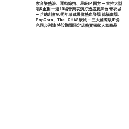
索音樂熱浪、運動節拍、星級IP 圍方 — 首推大型
唱K企劃 一連10場音樂表演打造盛夏舞台 青衣城
— 乒總創會90周年珍藏展覽熱血登場 德福廣場、
PopCorn、The LOHAS康城 — 三大國際級IP角
色同步列陣 特設期間限定店熱賣獨家人氣商品