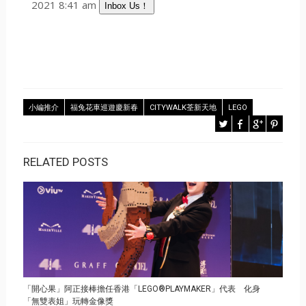
2021 8:41 am
Inbox Us！
小編推介
福兔花車巡遊慶新春
CITYWALK荃新天地
LEGO
RELATED POSTS
「開心果」阿正接棒擔任香港「LEGO®PLAYMAKER」代表 化身
「無雙表姐」玩轉金像獎