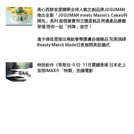
美心西餅首度聯乘全球人氣文創品牌JOGUMAN
推出全新「JOGUMAN meets Maxim’s Cakes抖
陣先」系列 超萌兼實用立體蛋糕及周邊產品療癒
登場 陪你一起「抖陣」放空！
連卡佛首度推出兩款奢華護膚必備臻品 完美演繹
Beauty Match Made日夜無間美肌儀式
特技鉅作《哥斯拉-0.0》11月震撼香港 日本史上
首部IMAX®「特製」拍攝電影