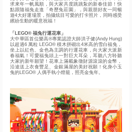
求來年一帆風順，與大家共度跳跳紮的新春佳節！快
點跟隨福兔走進「奇歷兔莊園」，與親朋好友一同暢
遊4大好運場景，拍攝炫目可愛的打卡照片，同時感受
繽紛生動的暖意祝福！
「LEGO® 福兔行運花車」
大中華區首位樂高®專業認證大師洪子健(Andy Hung)
以超過6 萬粒 LEGO® 積木拼砌出4米高的雪白福兔，
坐上以紅色、金色為主調的行運花車，向大家大派新
春福氣！可愛福兔頭上一對巨大耳朵，耳聽八方聆聽
大家的新年願望！花車上滿載象徵財源滾滾的金幣，
沿途送上衣食豐足、金銀滿屋的美好祝願！化身小玉
兔的LEGO® 人偶手執小燈籠，照亮金兔年。