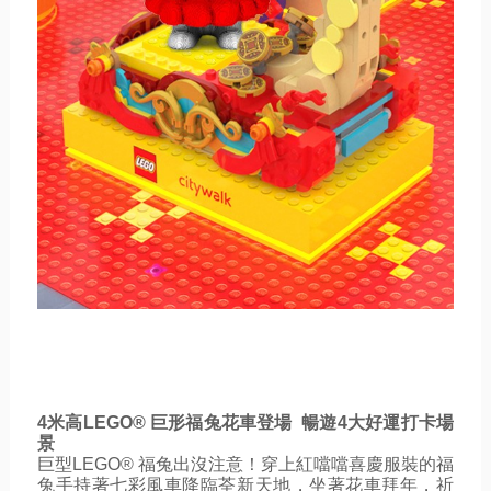
4米高LEGO® 巨形福兔花車登場  暢遊4大好運打卡場
景
巨型LEGO® 福兔出沒注意！穿上紅噹噹喜慶服裝的福
兔手持著七彩風車降臨荃新天地，坐著花車拜年，祈