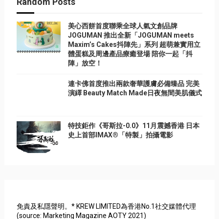
Random Posts
美心西餅首度聯乘全球人氣文創品牌
JOGUMAN 推出全新「JOGUMAN meets
Maxim’s Cakes抖陣先」系列 超萌兼實用立
體蛋糕及周邊產品療癒登場 陪你一起「抖
陣」放空！
連卡佛首度推出兩款奢華護膚必備臻品 完美
演繹 Beauty Match Made日夜無間美肌儀式
特技鉅作《哥斯拉-0.0》11月震撼香港 日本
史上首部IMAX®「特製」拍攝電影
免責及私隱聲明。* KREW LIMITED為香港No.1社交媒體代理
(source: Marketing Magazine AOTY 2021)