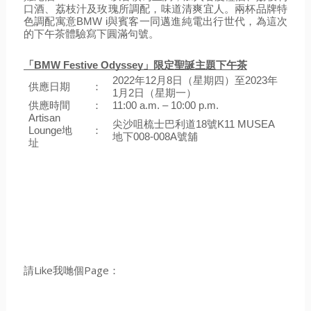
口酒、荔枝汁及玫瑰所調配，味道清爽宜人。兩杯品牌特
色調配寓意BMW i與賓客一同邁進純電出行世代，為這次
的下午茶體驗寫下圓滿句號。
「BMW Festive Odyssey」限定聖誕主題下午茶
2022年12月8日（星期四）至2023年
供應日期
：
1月2日（星期一）
供應時間
：
11:00 a.m. – 10:00 p.m.
Artisan 
尖沙咀梳士巴利道18號K11 MUSEA
Lounge地
：
地下008-008A號舖
址
請Like我哋個Page：