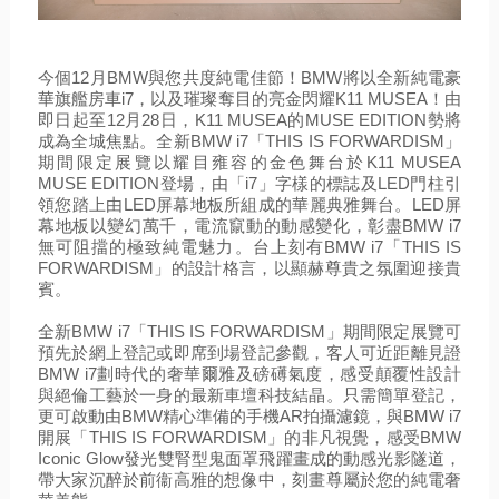
今個12月BMW與您共度純電佳節！BMW將以全新純電豪
華旗艦房車i7，以及璀璨奪目的亮金閃耀K11 MUSEA！由
即日起至12月28日，K11 MUSEA的MUSE EDITION勢將
成為全城焦點。全新BMW i7「THIS IS FORWARDISM」
期間限定展覽以耀目雍容的金色舞台於K11 MUSEA 
MUSE EDITION登場，由「i7」字樣的標誌及LED門柱引
領您踏上由LED屏幕地板所組成的華麗典雅舞台。LED屏
幕地板以變幻萬千，電流竄動的動感變化，彰盡BMW i7
無可阻擋的極致純電魅力。台上刻有BMW i7「THIS IS 
FORWARDISM」的設計格言，以顯赫尊貴之氛圍迎接貴
賓。
全新BMW i7「THIS IS FORWARDISM」期間限定展覽可
預先於網上登記或即席到場登記參觀，客人可近距離見證
BMW i7劃時代的奢華爾雅及磅
礡
氣度，感受顛覆性設計
與絕倫工藝於一身的最新車壇科技結晶。只需簡單登記，
更可
啟動
由BMW精心準備的手機AR拍攝濾鏡，與BMW i7
開展「THIS IS FORWARDISM」的非凡視覺，感受BMW 
Iconic Glow發光雙腎型鬼面罩飛躍畫成的動感光影隧道，
帶大家沉醉於前衞高雅的想像中，刻畫尊屬於您的純電奢