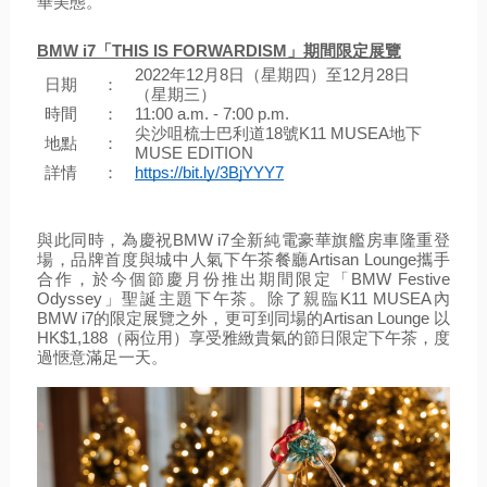
華美態。
BMW i7「THIS IS FORWARDISM」期間限定展覽
2022年12月8日（星期四）至12月28日
日期
：
（星期三）
時間
：
11:00 a.m. - 7:00 p.m.
尖沙咀梳士巴利道18號
K11 MUSEA地下
地點
：
MUSE EDITION
詳情
：
https://bit.ly/3BjYYY7
與此同時，為慶祝BMW i7全新純電豪華旗艦房車隆重登
場，品牌首度與城中人氣下午茶餐廳Artisan Lounge攜手
合作，於今個節慶月份推出期間限定「BMW Festive 
Odyssey」聖誕主題下午茶。除了親臨K11 MUSEA內
BMW i7的限定展覽之外，更可到同場的Artisan Lounge 以
HK$1,188（兩位用）享受雅緻貴氣的節日限定下午茶，度
過愜意滿足一天。