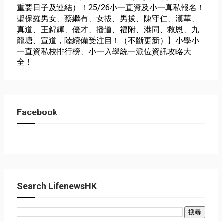
重要日子及連結）！25/26小一直資及小一真私報名！
聖保羅男女、蔡繼有、女拔、男拔、陳守仁、漢華、
真道、王錦輝、優才、播道、福附、港同、救恩、九
龍塘、宣道，陸續備受注目！（不斷更新）】小學小
一直資私校排行榜、小一入學統一派位資訊攻略大
全！
Facebook
Search LifenewsHK