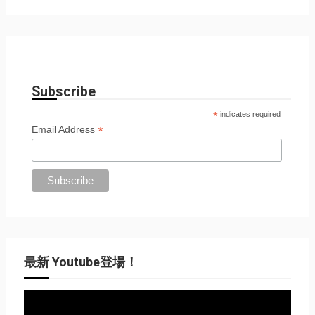
Subscribe
*
indicates required
*
Email Address
最新 Youtube登場！