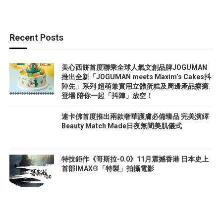
Recent Posts
美心西餅首度聯乘全球人氣文創品牌JOGUMAN
推出全新「JOGUMAN meets Maxim’s Cakes抖
陣先」系列 超萌兼實用立體蛋糕及周邊產品療癒
登場 陪你一起「抖陣」放空！
連卡佛首度推出兩款奢華護膚必備臻品 完美演繹
Beauty Match Made日夜無間美肌儀式
特技鉅作《哥斯拉-0.0》11月震撼香港 日本史上
首部IMAX®「特製」拍攝電影