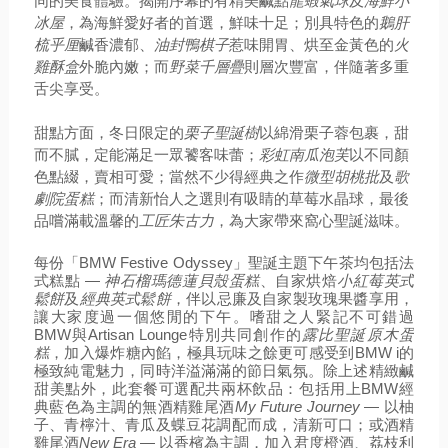
同的美食體驗。揭開序幕的有精美鹹點
龍蝦氣球
及
海鮮小
冰屋
，為海鮮愛好者的首選，鮮味十足；別具特色的
鵝肝
梳乎厘
鹹香濃郁、
油封鴨棋子
惹味開胃、烘至金黃色的
火
雞酥盒
外脆內嫩；而
野菜千層疊
則層次豐富，伴隨著多重
舌尖享受。
甜點方面，冬日限定的
栗子聖誕樹
以綿滑栗子蓉包裹，甜
而不膩，定能滿足一眾饕客味蕾；
彩虹南瓜泡芙
以不同顏
色點綴，賣相可愛；當然不少得經典之作
微型胡桃批
及
歌
劇院蛋糕
；而清新怡人之選則有吸睛的草莓水晶球，最後
品嚐滿載溫馨的
工匠朱古力
，為大家帶來窩心聖誕滋味。
每份「BMW Festive Odyssey」聖誕主題下午茶均包括法
式糕點 — 
神石榴瑪德蓮貝殼蛋糕
、自家烘焙
小紅莓英式
鬆餅
及
經典英式鬆餅
，伴以忌廉及自家製玫瑰果醬享用，
讓大家度過一個悠閒的下午。嗜甜之人緊記不可錯過
BMW與Artisan Lounge特別共同創作的
露比聖誕原木蛋
糕
，加入爆炸糖內餡，極具玩味之餘更可感受到BMW i的
極致純電魅力，同時洋溢滿滿的節日氣氛。除上述精緻鹹
甜美點外，此套餐可選配共兩杯飲品：包括用上BMW經
典藍色為主調的無酒精雞尾酒
My Future Journey
 — 以柚
子、青檸汁、青瓜及蝶豆花調配而成，清新可口；或酒精
雞尾酒
New Era
 — 以香檳為主調，加入君度橙酒、荔枝利