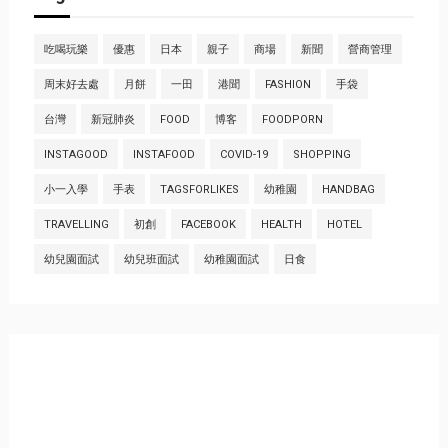
吃喝玩樂
優惠
日本
親子
商場
新聞
營商管理
周末好去處
月餅
一田
港聞
FASHION
手袋
台灣
新冠肺炎
FOOD
博客
FOODPORN
INSTAGOOD
INSTAFOOD
COVID-19
SHOPPING
小一入學
手表
TAGSFORLIKES
幼稚園
HANDBAG
TRAVELLING
初創
FACEBOOK
HEALTH
HOTEL
幼兒園面試
幼兒班面試
幼稚園面試
日食