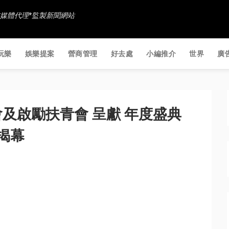
香港社交媒體代理*監製新聞網站
玩樂
娛樂提案
營商管理
好去處
小編推介
世界
廣
及啟勵扶青會 呈獻 年度盛典
將揭幕