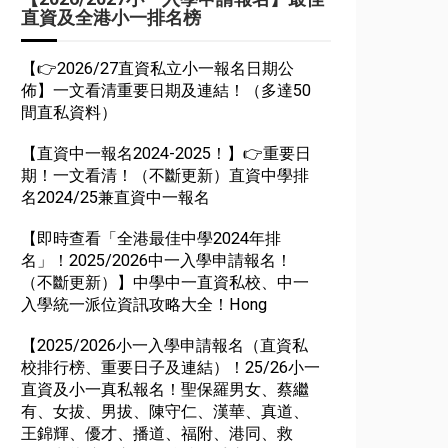
直資及全港小一排名榜
【👉2026/27直資私立小一報名日期公
佈】一文看清重要日期及連結！（多達50
間直私資料）
【直資中一報名2024-2025！】👉重要日
期！一文看清！（不斷更新）直資中學排
名2024/25兼直資中一報名
【即時查看「全港最佳中學2024年排
名」！2025/2026中一入學申請報名！
（不斷更新）】中學中一直資私校、中一
入學統一派位資訊攻略大全！Hong
【2025/2026小一入學申請報名（直資私
校排行榜、重要日子及連結）！25/26小一
直資及小一真私報名！聖保羅男女、蔡繼
有、女拔、男拔、陳守仁、漢華、真道、
王錦輝、優才、播道、福附、港同、救