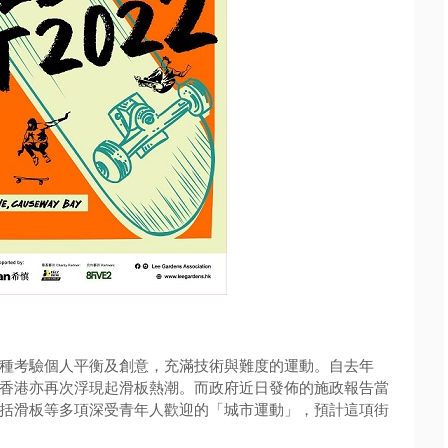
種考驗個人平衡及創意，充滿技術與難度的運動。自去年
香港亦再次浮現起滑板熱潮。
而政府近日發佈的施政報告當
括滑板等多項深受青年
人歡迎的「城市運動」，預計這項街