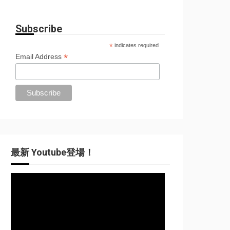
Subscribe
*
indicates required
*
Email Address
最新 Youtube登場！