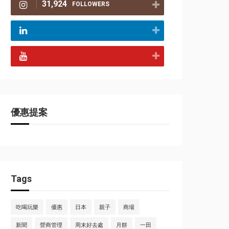
31,924
FOLLOWERS
優惠提案
Tags
吃喝玩樂
優惠
日本
親子
商場
新聞
營商管理
周末好去處
月餅
一田