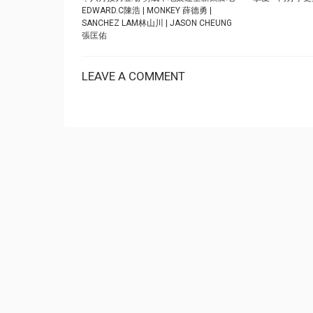
EDWARD.C陳浩 | MONKEY 薛德勇 |
SANCHEZ LAM林山川 | JASON CHEUNG
張匡佑
LEAVE A COMMENT