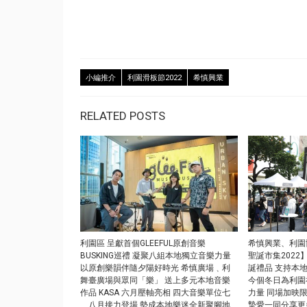
小編推介
利園滑板節2022
希慎興業
RELATED POSTS
利園區 呈獻首個GLEEFUL原創音樂
希慎興業、利園
BUSKING巡禮 凝聚八組本地獨立音樂力量
聖誕市集2022
以原創樂韻伴隨夕陽好時光 希慎廣場﹑利
誕禮品 支持本
舞臺廣場與眾同「樂」 送上多元本地音樂
今個冬日為利園社
作品 KASA 六月壓軸亮相 四大音樂單位七
力量 同場加映
﹑八月接力登場 勢成本地樂迷全新聚腳地
摯愛一同分享更