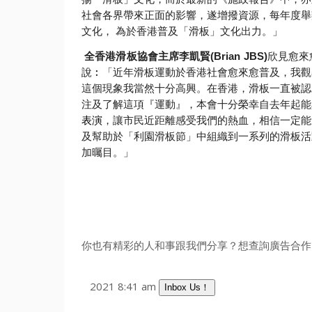
社會各界帶來正面的影響，遂增撥資源，每年度舉
文化，
為於香港普及「滑板」文化出力。」
全香港滑板協會主席李凱賢
(Brian JBS)
欣見愈來
說︰「
近年滑板運動於香港社會愈來愈普及，
我觀
這個現象我當然十分高興。在香港，
滑板一直被認
注及了解這項『運動』，
本會十分榮幸自去年起能
表演
，讓市民近距離感受我們的熱血，
相信一定能
及幫助於「利園滑板節」
中組織到一系列的滑板活
加曯目。」
你也有精彩的人和事跟我們分享？想查詢廣告合作？
2021 8:41 am
Inbox Us！