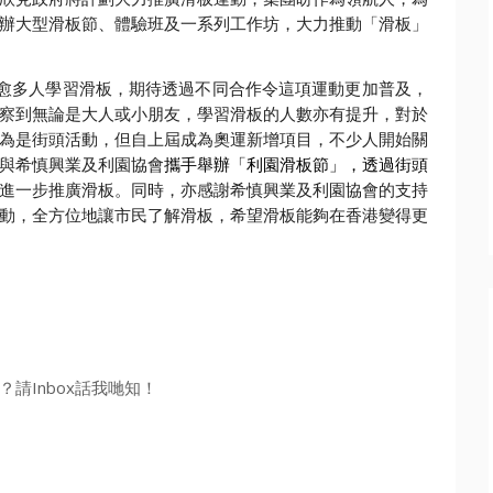
辦大型滑板節、
體驗班及一系列工作坊，大力推動「滑板」
愈多人學習滑板，
期待透過不同合作令這項運動更加普及，
察到無論是大人或小朋友，學習滑板的人數亦有提升，
對於
為是街頭活動，但自上屆成為奧運新增項目，
不少人開始關
與希慎興業及利園協會
攜手舉辦「
利園滑板節」，透過街頭
進一步推廣滑板。同時，
亦感謝希慎興業及利園協會的支持
動，全方位地讓市民了解滑板，
希望滑板能夠在香港變得更
請Inbox話我哋知！