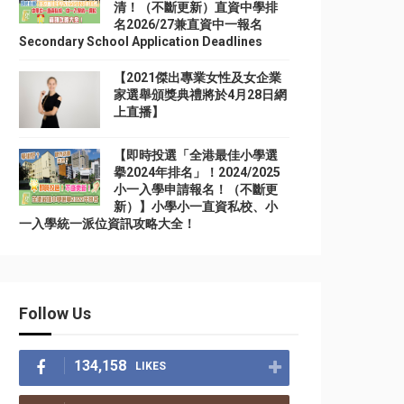
清！（不斷更新）直資中學排
名2026/27兼直資中一報名
Secondary School Application Deadlines
【2021傑出專業女性及女企業
家選舉頒獎典禮將於4月28日網
上直播】
【即時投選「全港最佳小學選
擧2024年排名」！2024/2025
小一入學申請報名！（不斷更
新）】小學小一直資私校、小
一入學統一派位資訊攻略大全！
Follow Us
134,158
LIKES