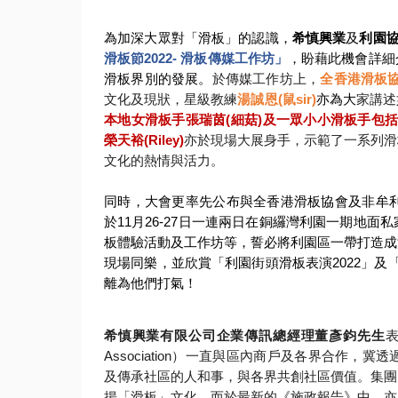
為加深大眾對「滑板」的認識，
希慎興業
及
利園
滑板節
2022-
滑板傳媒工作坊」
，盼藉此機會詳細
滑板界別的發展。
於傳媒工作坊上，
全
香港滑板
文化及現狀，星級教練
湯誠
恩
(
鼠
sir)
亦為大
家講述
本地女滑板手張瑞茵
(
細菇
)
及一眾小小滑板手
包
榮天裕
(Riley)
亦於現場大展身手，
示範了一系列滑
文化的熱情與活力。
同時，
大會更率先公布與全香港滑板協會及非牟
於
11
月
26-27
日一連兩日
在銅纙灣利園一期地面私
板體驗活動及工作坊等，
誓必將利園區一帶打造成
現場同樂，並欣賞「
利園街頭滑板表演
2022
」及
離為他們打氣！
希慎興業有限公司企業傳訊總經理董彥鈞先生
Association
）一直與區內商戶及各界合作，
冀透
及傳承社區的人和事，與各界共創社區價值。
集團
揚「
滑板」文化，而於最新的《施政報告》中，
亦