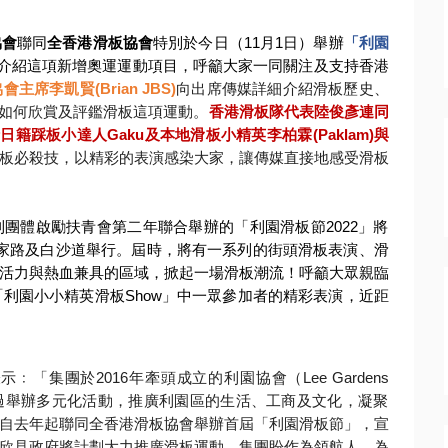
協會
聯同
全香港滑板
協會
特別於今日（
11
月
1
日）舉辦
「利園
介紹這項新增奧運運動項目，
呼籲大家一同關注及支持香港
協會主席李凱賢
(Brian JBS)
向出席傳媒詳細介紹滑板歷史、
如何欣賞及評鑑滑板這項運動。
香港滑
板隊代表陸俊彥連同
括日籍踩板小達人
Gaku
及本地滑板小精英李柏霖
(
Paklam)
與
板必殺技，以精彩的表演感染大家，
讓傳媒直接地感受滑板
利團體啟勵扶青會第二年聯
合舉辦的「利園滑板節
2022
」將
家路及白沙道舉行。屆時，
將有一系列的街頭滑板表演、滑
活力與熱血兼具的區域，
掀起一場滑板潮流！呼籲大眾親臨
「利園小小精英滑板
Show
」
中一眾參加者的精彩表演，近距
表示﹕「集團於
201
6
年牽頭成立的利園協會（
Lee Gardens
過舉辦多元化活動，推廣利園區的生活、工商及文化，
凝聚
自去年起聯同全香港滑板協會舉辦首屆「利園滑板節」，宣
欣見政府將計劃大力推廣滑板運動，集團盼作為領航人，
為