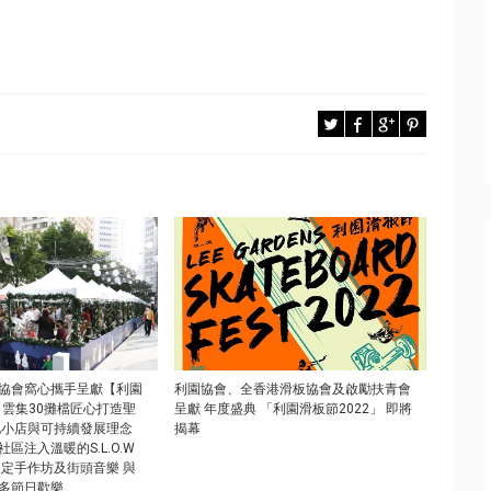
協會窩心攜手呈獻【利園
利園協會、全香港滑板協會及啟勵扶青會
】雲集30攤檔匠心打造聖
呈獻 年度盛典 「利園滑板節2022」 即將
地小店與可持續發展理念
揭幕
區注入溫暖的S.L.O.W
限定手作坊及街頭音樂 與
多節日歡樂