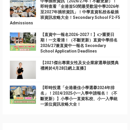
中學插班資訊（2026/27年！不斷更新）！
即時查看「全港首50間最受歡迎中學2026年
至2027年插班資訊」！中學直資私校各級插
班資訊攻略大全！Secondary School F2-F5
Admissions
【直資中一報名2026-2027！】👉重要日
期！一文看清！（不斷更新）直資中學排名
2026/27兼直資中一報名 Secondary
School Application Deadlines
【2021傑出專業女性及女企業家選舉頒獎典
禮將於4月28日網上直播】
【即時投選「全港最佳小學選擧2024年排
名」！2024/2025小一入學申請報名！（不
斷更新）】小學小一直資私校、小一入學統
一派位資訊攻略大全！