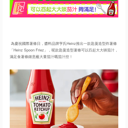
為慶祝國際薯條日，醬料品牌亨氏Heinz推出一款匙羹造型炸薯條
「Heinz Spoon Friez」，呢款匙羹造型薯條可以舀起大大啖茄汁，
滿足食薯條鍾意蘸大量茄汁嘅茄汁控！