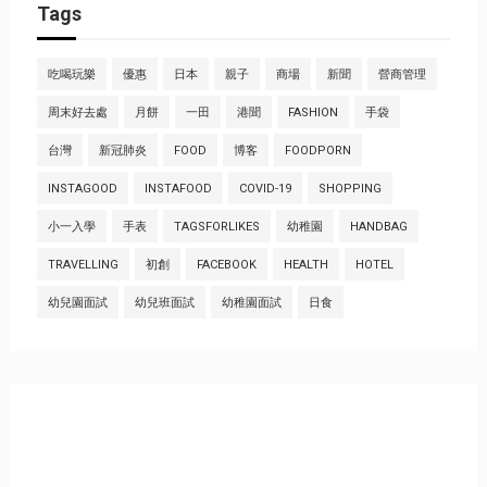
Tags
吃喝玩樂
優惠
日本
親子
商場
新聞
營商管理
周末好去處
月餅
一田
港聞
FASHION
手袋
台灣
新冠肺炎
FOOD
博客
FOODPORN
INSTAGOOD
INSTAFOOD
COVID-19
SHOPPING
小一入學
手表
TAGSFORLIKES
幼稚園
HANDBAG
TRAVELLING
初創
FACEBOOK
HEALTH
HOTEL
幼兒園面試
幼兒班面試
幼稚園面試
日食