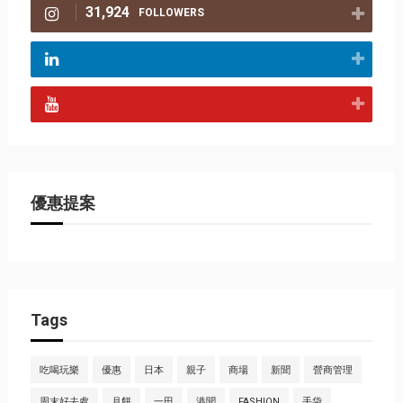
31,924
FOLLOWERS
優惠提案
Tags
吃喝玩樂
優惠
日本
親子
商場
新聞
營商管理
周末好去處
月餅
一田
港聞
FASHION
手袋