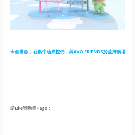
今個暑假，召集牛油果控們，與AVO FRIENDS於荃灣廣場玩
請Like我哋個Page：