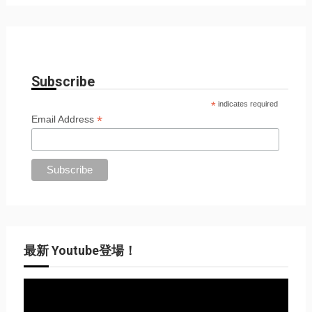
Subscribe
*
indicates required
*
Email Address
最新 Youtube登場！