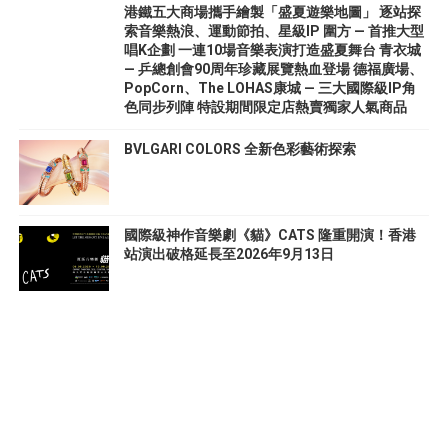
港鐵五大商場攜手繪製「盛夏遊樂地圖」 逐站探
索音樂熱浪、運動節拍、星級IP 圍方 — 首推大型
唱K企劃 一連10場音樂表演打造盛夏舞台 青衣城
— 乒總創會90周年珍藏展覽熱血登場 德福廣場、
PopCorn、The LOHAS康城 — 三大國際級IP角
色同步列陣 特設期間限定店熱賣獨家人氣商品
BVLGARI COLORS 全新色彩藝術探索
國際級神作音樂劇《貓》CATS 隆重開演！香港
站演出破格延長至2026年9月13日