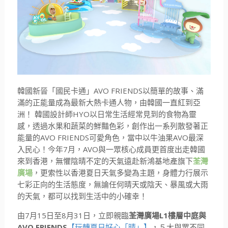
AVO FRIENDS
韓國新晉「國民卡通」
以簡單的故事、滿
滿的正能量成為最新大熱卡通人物，由韓國一直紅到亞
HYO
洲！
韓國設計師
以日常生活經常見到的食物為靈
感，透過水果和蔬菜的鮮豔色彩，創作出一系列散發著正
AVO FRIENDS
AVO
能量的
可愛角色，當中以牛油果
最深
7
AVO
入民心！今年
月，
與一眾核心成員更首度出走韓國
來到香港，無懼陰晴不定的天氣遠赴新鴻基地產旗下
荃灣
廣場
，更索性以香港夏日天氣多變為主題，身體力行展示
七彩正向的生活態度，無論任何晴天或陰天、暴風或大雨
的天氣，都可以找到生活中的小確幸！
7
15
8
31
L1
由
月
日至
月
日，立即親臨
荃灣廣場
樓層中庭與
AVO FRIENDS
【玩轉夏日好心「晴」】
，５大與眾不同