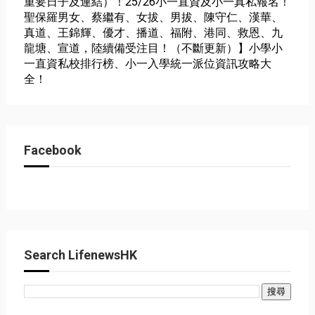
重要日子及連結）！25/26小一直資及小一真私報名！
聖保羅男女、蔡繼有、女拔、男拔、陳守仁、漢華、
真道、王錦輝、優才、播道、福附、港同、救恩、九
龍塘、宣道，陸續備受注目！（不斷更新）】小學小
一直資私校排行榜、小一入學統一派位資訊攻略大
全！
Facebook
Search LifenewsHK