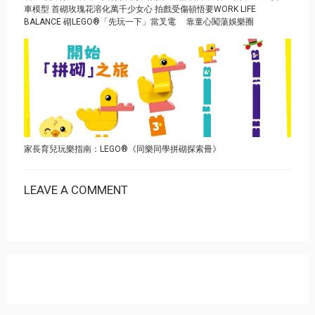
車模型 首砌玫瑰花溶化萬千少女心 拍戲受傷頓悟要WORK LIFE
BALANCE 砌LEGO®「先玩一下」當叉電 靠童心闖蕩娛樂圈
家長育兒玩樂指南：LEGO®《同樂同學拼砌探索冊》
LEAVE A COMMENT