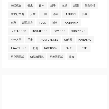
吃喝玩樂
優惠
日本
親子
商場
新聞
營商管理
周末好去處
月餅
一田
港聞
FASHION
手袋
台灣
新冠肺炎
FOOD
博客
FOODPORN
INSTAGOOD
INSTAFOOD
COVID-19
SHOPPING
小一入學
手表
TAGSFORLIKES
幼稚園
HANDBAG
TRAVELLING
初創
FACEBOOK
HEALTH
HOTEL
幼兒園面試
幼兒班面試
幼稚園面試
日食