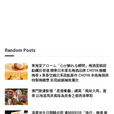
Random Posts
東海堂アローム「心が解れる瞬間」梅酒蛋糕甜
點矚目登場 聯乘日本著名梅酒品牌 CHOYA 微醺
梅香 x 果香交織日系甜點新作 CHOYA 本格梅酒與
特製梅糖漿 呈現細膩極致層次
澳門新濠影滙「星滙餐廳」續寫「風味大馬」篇
章 以地道馬來風味為美食之都再添華彩
馮素波生日開騷在即 邀MIRROR「孫仔」捧場 衞