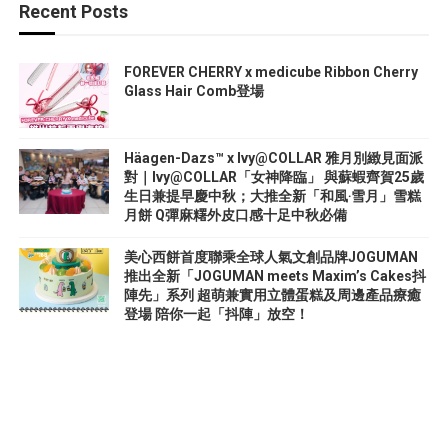
Recent Posts
FOREVER CHERRY x medicube Ribbon Cherry
Glass Hair Comb登場
Häagen-Dazs™ x Ivy@COLLAR 雅月別緻見面派
對｜Ivy@COLLAR「女神降臨」 與蘇蝦齊賀25歲
生日兼提早慶中秋；大推全新「和風‧雪月」雪糕
月餅 Q彈麻糬外皮口感十足中秋必備
美心西餅首度聯乘全球人氣文創品牌JOGUMAN
推出全新「JOGUMAN meets Maxim’s Cakes抖
陣先」系列 超萌兼實用立體蛋糕及周邊產品療癒
登場 陪你一起「抖陣」放空！