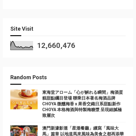
Site Visit
12,660,476
Random Posts
東海堂アローム「心が解れる瞬間」梅酒蛋
糕甜點矚目登場 聯乘日本著名梅酒品牌
CHOYA 微醺梅香 x 果香交織日系甜點新作
CHOYA 本格梅酒與特製梅糖漿 呈現細膩極
致層次
澳門新濠影滙「星滙餐廳」續寫「風味大
馬」篇章 以地道馬來風味為美食之都再添華