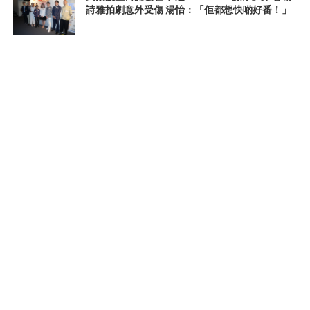
詩雅拍劇意外受傷 湯怡：「佢都想快啲好番！」