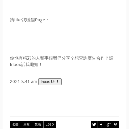
請Like我哋個Page：
你也有精彩的人和事跟我們分享？想查詢廣告合作？請
Inbox話我哋知！
2021 8:41 am
Inbox Us！
名畫
星夜
梵高
LEGO