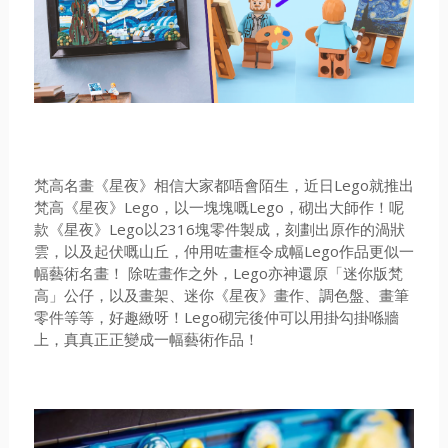
梵高名畫《星夜》相信大家都唔會陌生，近日Lego就推出
梵高《星夜》Lego，以一塊塊嘅Lego，砌出大師作！呢
款《星夜》Lego以2316塊零件製成，刻劃出原作的渦狀
雲，以及起伏嘅山丘，仲用咗畫框令成幅Lego作品更似一
幅藝術名畫！ 除咗畫作之外，Lego亦神還原「迷你版梵
高」公仔，以及畫架、迷你《星夜》畫作、調色盤、畫筆
零件等等，好趣緻呀！Lego砌完後仲可以用掛勾掛喺牆
上，真真正正變成一幅藝術作品！