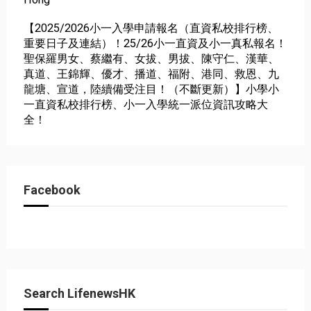
【2025/2026小一入學申請報名（直資私校排行榜、
重要日子及連結）！25/26小一直資及小一真私報名！
聖保羅男女、蔡繼有、女拔、男拔、陳守仁、漢華、
真道、王錦輝、優才、播道、福附、港同、救恩、九
龍塘、宣道，陸續備受注目！（不斷更新）】小學小
一直資私校排行榜、小一入學統一派位資訊攻略大
全！
Facebook
Search LifenewsHK