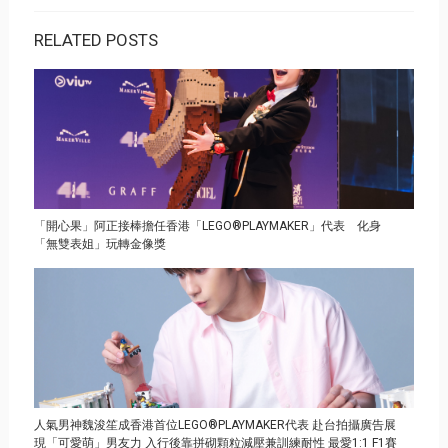
RELATED POSTS
「開心果」阿正接棒擔任香港「LEGO®PLAYMAKER」代表 化身
「無雙表姐」玩轉金像獎
人氣男神魏浚笙成香港首位LEGO®PLAYMAKER代表 赴台拍攝廣告展
現「可愛萌」男友力 入行後靠拼砌顆粒減壓兼訓練耐性 最愛1:1 F1賽