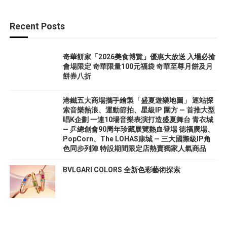
Recent Posts
奇華餅家「2026美食博覽」優惠大放送 入場必搶
會場限定 奇華限量100元福袋 奇華至尊月餅及月
餅券八折
港鐵五大商場攜手繪製「盛夏遊樂地圖」 逐站探
索音樂熱浪、運動節拍、星級IP 圍方 — 首推大型
唱K企劃 一連10場音樂表演打造盛夏舞台 青衣城
— 乒總創會90周年珍藏展覽熱血登場 德福廣場、
PopCorn、The LOHAS康城 — 三大國際級IP角
色同步列陣 特設期間限定店熱賣獨家人氣商品
BVLGARI COLORS 全新色彩藝術探索