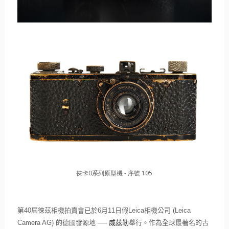
徠卡0系列原型機 - 序號 105
第
40
屆徠茲相機拍賣會已於
6
月
11
日假
Leica
相機公司
(Leica
Camera AG)
的德國發源地 ──
威茲勒
舉行。作為全球最著名的古