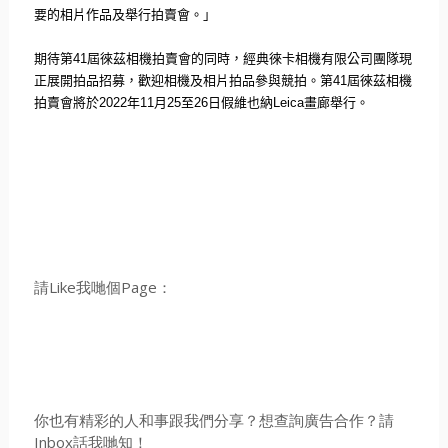
要的相片作品及舉行拍賣會。」
期待第
41
屆徠茲相機拍賣會的同時，
經典徠卡相機有限公司團隊現
正展開拍品招募，
歡迎相機及相片拍品參與競拍。第
41
屆徠茲相機
拍賣會將於
202
2
年
11
月
25
至
26
日假維也納
Leica
畫廊舉行。
請Like我哋個Page：
你也有精彩的人和事跟我們分享？想查詢廣告合作？請
Inbox話我哋知！