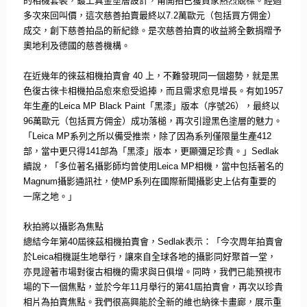
的相機套裝，鍍上真金塗層設計，
甫開拍已獲買家熱烈競標。經過
多次來回叫價，這次慈善拍賣最終以
7.2
萬歐元（包括買方佣金）
成交，創下慈善拍品的新紀錄。
是次慈善拍賣的收益將全數捐贈予
奧地利及德國的慈善機構。
在近幾年的徠茲相機拍賣會
40
上，不難發現同一個趨勢，
就是黑
色復古徠卡相機拍品愈來愈受追捧，而且需求愈見增長。有如
1957
年生產的
Leica MP Black Paint
「黑漆」版本（序號
26
），最終以
96
萬歐元（
包括買方佣金）成功落槌，再次引證黑色塗層的魅力。
「
Leica MP
系列之所以備受推崇，除了因為系列僅限量生產
412
部，
當中更只得
141
部為「黑漆」版本，更顯彌足珍貴。」
Sedla
k
續說，「多位著名攝影師均曾使用
Leica MP
相機，當中包括著名的
Magnum
攝影通訊社，使
MP
系列在
國際新聞攝影史上佔有重要的
一席之地。」
秋拍將以攝影為焦點
總結今年第
40
屆徠茲相機拍賣會，
Sedlak
表示：「
今次周年拍賣會
於
Leica
相機誕生地舉行，
讓來自全球各地的攝影同好聚首一堂，
亦見證著市場對復古相機的需求與日俱增。同時，
我們已能預視市
場的下一個焦點，並於今年
11
月舉行的第
41
屆拍
賣會，再次以珍貴
相片為拍賣焦點。
我們很高興能於全新的維也納徠卡畫廊，
展示重