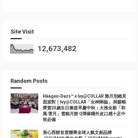
Site Visit
12,673,482
Random Posts
Häagen-Dazs™ x Ivy@COLLAR 雅月別緻見
面派對｜Ivy@COLLAR「女神降臨」 與蘇蝦
齊賀25歲生日兼提早慶中秋；大推全新「和
風‧雪月」雪糕月餅 Q彈麻糬外皮口感十足中
秋必備
美心西餅首度聯乘全球人氣文創品牌