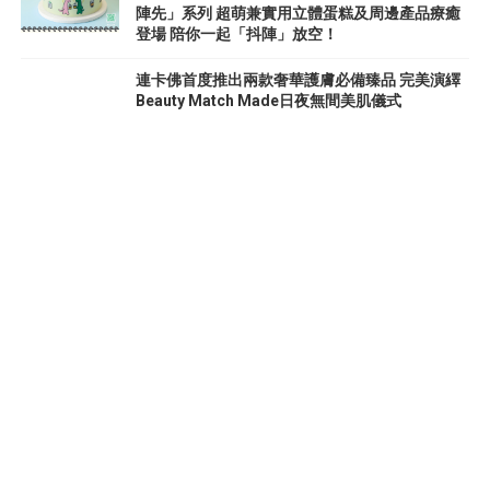
陣先」系列 超萌兼實用立體蛋糕及周邊產品療癒
登場 陪你一起「抖陣」放空！
連卡佛首度推出兩款奢華護膚必備臻品 完美演繹
Beauty Match Made日夜無間美肌儀式