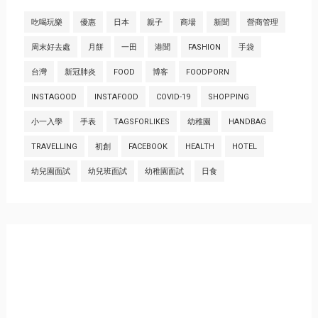
吃喝玩樂
優惠
日本
親子
商場
新聞
營商管理
周末好去處
月餅
一田
港聞
FASHION
手袋
台灣
新冠肺炎
FOOD
博客
FOODPORN
INSTAGOOD
INSTAFOOD
COVID-19
SHOPPING
小一入學
手表
TAGSFORLIKES
幼稚園
HANDBAG
TRAVELLING
初創
FACEBOOK
HEALTH
HOTEL
幼兒園面試
幼兒班面試
幼稚園面試
日食