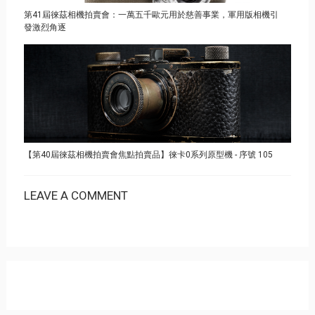
第41屆徠茲相機拍賣會：一萬五千歐元用於慈善事業，軍用版相機引
發激烈角逐
【第40屆徠茲相機拍賣會焦點拍賣品】徠卡0系列原型機 - 序號 105
LEAVE A COMMENT