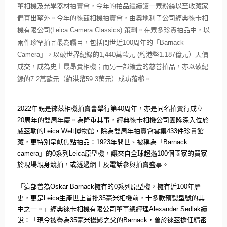
董相機及光學器材拍賣會，
今年的拍品繼續讓一眾粉絲以至收藏家
們喜出望外。
今年的徠茲相機拍賣會，由奧地利子公司經典徠卡相
機有限公司
(
Leica Camera Classics)
策劃。在眾多珍貴拍品中，以
兩件珍罕拍品最為矚目，包括問世近
1
00
周年的「
Barnack
Camera
」，以破世界紀錄的
1,440
萬歐元
(
約港幣
1.187
億元）天價
成交，成為史上最昂貴相機；
而另一部鍍金的慈善拍品，亦以破紀
錄的
7.2
萬歐元（約港幣
59
.3
萬元）成功落槌。
2022
年既是徠茲相機拍賣會舉行第
40
周年，
亦是同名拍賣行成立
20
周年的雙周年慶。為隆重其事，
經典徠卡相機公司團隊深入位於
威茲勒的
Leica Welt
博物館，除為雙周年拍賣會雲集
433
件珍貴館
藏，
更特別呈獻焦點拍品：
1923
年問世、被稱為「
Barnack
camera
」的
0
系列
Leica
原型機，讓來自全球超過
100
個國家的買家
於現場親身競拍，或透過網上及電話參與拍賣盛事。
「這部曾為
Oskar Barnack
擁有的
0
系列原型機，擁有近
100
年歷
史，更是
L
eica
生產世上首批
35
毫米相機前，
十多款預製型號的其
中之一。」經典徠卡相機有限公司董事總經理
A
lexander Sedlak
續
說：「現今被譽為
35
毫米攝影之父的
Barnac
k
，曾於徠茲擔任精密