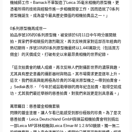
機械師工作。
Barnack
不單製造了
Le
ica 35
毫米相機的原型機，
更
憑著所得的技術與經驗作進一步相機開發工作，因而造就了
0
系列
原型機誕生，成為當今最具歷史價值的相機拍賣品之一。」
0
系列原型機再成世一
拍品序號
105
的
0
系列原型機，被安排於
6
月
11
日中午時分展開
競
拍。買家們爭相競投的激烈戰況，
再次反映買家對這部百年經典的
熱切期待。序號
105
的
0
系列原型
機最終以
1,440
萬歐元（包括買方
佣金）的天價成交，
打破有史以來最昂貴相機的世界紀錄。
「這次拍賣會的驕人成績，再次反映人們對攝影世界的濃厚興趣，
尤其具有歷史意義的攝影器材與物品，其市場需求更是逐年上升。
這次，我們很高興能將極為珍貴的
35
毫米原型機之一帶到拍賣會。
」
Sedlak
表示，「今年於威茲勒舉辦的周年紀念拍賣，
取得空前成
功，尤其我們最近舉辦的慈善拍賣，
對我們來說更是別具意義。」
萬眾矚目：慈善鍍金相機套裝
閃爍的鍍金塗層，讓人乍看已能感受到那份極致的珍貴。
為了是次
慈善拍賣，
Leica Deutschland GmbH
與徠茲相機拍賣會特別捐出
一部
Leica MP
菲林相機與
Leica Elmar-M 1:2.8/50
鏡頭。獨一無二