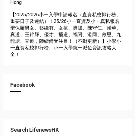
Hong
【2025/2026小一入學申請報名（直資私校排行榜、
重要日子及連結）！25/26小一直資及小一真私報名！
聖保羅男女、蔡繼有、女拔、男拔、陳守仁、漢華、
真道、王錦輝、優才、播道、福附、港同、救恩、九
龍塘、宣道，陸續備受注目！（不斷更新）】小學小
一直資私校排行榜、小一入學統一派位資訊攻略大
全！
Facebook
Search LifenewsHK