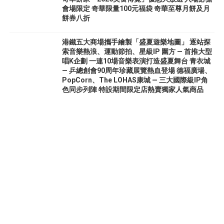
會場限定 奇華限量100元福袋 奇華至尊月餅及月
餅券八折
港鐵五大商場攜手繪製「盛夏遊樂地圖」 逐站探
索音樂熱浪、運動節拍、星級IP 圍方 — 首推大型
唱K企劃 一連10場音樂表演打造盛夏舞台 青衣城
— 乒總創會90周年珍藏展覽熱血登場 德福廣場、
PopCorn、The LOHAS康城 — 三大國際級IP角
色同步列陣 特設期間限定店熱賣獨家人氣商品