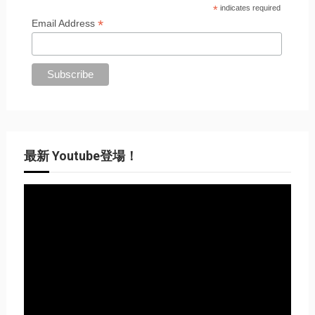
*
indicates required
*
Email Address
最新 Youtube登場！