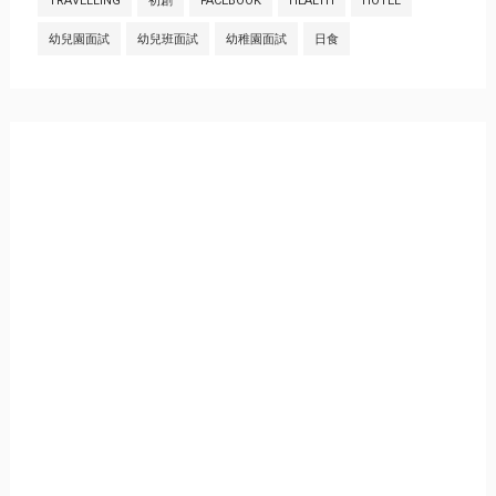
TRAVELLING
初創
FACEBOOK
HEALTH
HOTEL
幼兒園面試
幼兒班面試
幼稚園面試
日食