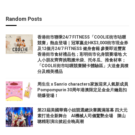
Random Posts
香港街市聯乘24/7 FITNESS「COOLIE街市咕喱
競賽」熱血登場｜冠軍贏走HK$3,000街市現金券
及12個月24/7 FITNESS 健身會籍 參賽即送豐富
香港街市食材禮品包；彩明街市化身競賽場地 大
人小朋友齊齊挑戰搬米袋、托冬瓜、推食材車；
「COOLIE街市咕喱競賽關卡體驗區」大送會員積
分及精美禮品
周生生 x Sanrio characters家族迎來人氣新成員
Pompompurin 30周年港澳限定足金金片鑰匙扣
萌爆登場！
第23屆美國華裔小姐競選總決賽圓滿落幕 四大元
素打造全新舞台 AI機械人司儀驚艷全場 陳山
聰精彩演出掀起全晚高潮