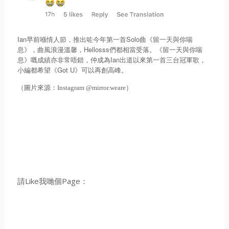
Ian
Solo
早前喺情人節，推出咗今年第一首
曲《留一天與你喘
Hellosss
息》，曲風浪漫溫馨，
們都相當受落。《留一天與你喘
Ian
息》嘅成績亦非常唔錯，仲成為
出道以來第一首三台冠軍歌，
Got U
小編都希望《
》可以再創高峰。
（圖片來源：Instagram @mirror.weare）
請Like我哋個Page：