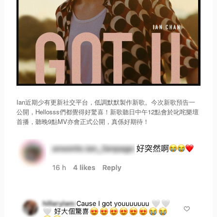
Ian近期少有更新社交平台，低調默默製作新歌。今次新歌預告一
公開，Hellosss們都覺得好驚喜！新歌聽日中午12點會於叱咤樂壇
首播，聽晚9點MV亦會正式公開，真係好期待！