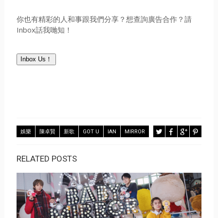
你也有精彩的人和事跟我們分享？想查詢廣告合作？請
Inbox話我哋知！
Inbox Us！
娛樂
陳卓賢
新歌
GOT U
IAN
MIRROR
RELATED POSTS