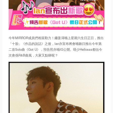
今年MIRROR成員們相當勤力！繼姜濤喺上星期六生日正日，推出
「十胎」《作品的說話》之後，Ian亦宣布將會喺聽日推出今年第
二首Solo曲《Got U》，預告照亦喺IG公開。唔少Hellosss都估今
次會係R&B曲風，大家又點睇呢？