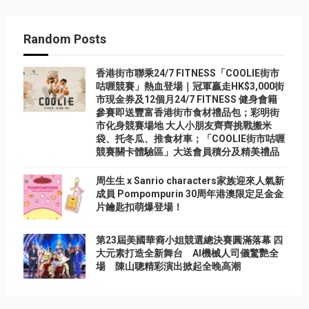
Random Posts
香港街市聯乘24/7 FITNESS「COOLIE街市
咕喱競賽」熱血登場｜冠軍贏走HK$3,000街
市現金券及12個月24/7 FITNESS 健身會籍
參賽即送豐富香港街市食材禮品包；彩明街
市化身競賽場地 大人小朋友齊齊挑戰搬米
袋、托冬瓜、推食材車；「COOLIE街市咕喱
競賽關卡體驗區」大送會員積分及精美禮品
周生生 x Sanrio characters家族迎來人氣新
成員 Pompompurin 30周年港澳限定足金金
片鑰匙扣萌爆登場！
第23屆美國華裔小姐競選總決賽圓滿落幕 四
大元素打造全新舞台 AI機械人司儀驚艷全
場 陳山聰精彩演出掀起全晚高潮