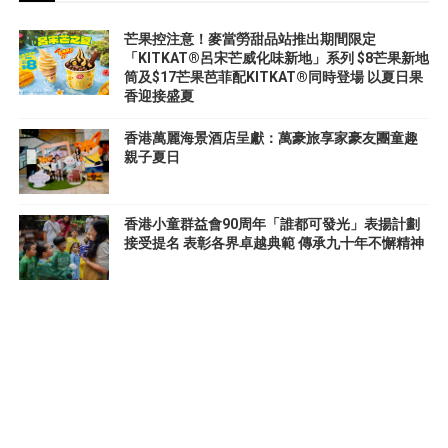
芒果控注意！麥當勞甜品站推出期間限定
「KITKAT®呂宋芒威化味新地」系列 $8芒果新地
筒及$17芒果芭菲配KITKAT®同時登場 以夏日果
香迎接盛夏
香港萬麗海景酒店呈獻：萬豪旅享家豪友團童趣
親子夏日
香港小童群益會90周年「誰都可發光」表揚計劃
接受提名 表彰各界卓越典範 傳承九十年不懈精神