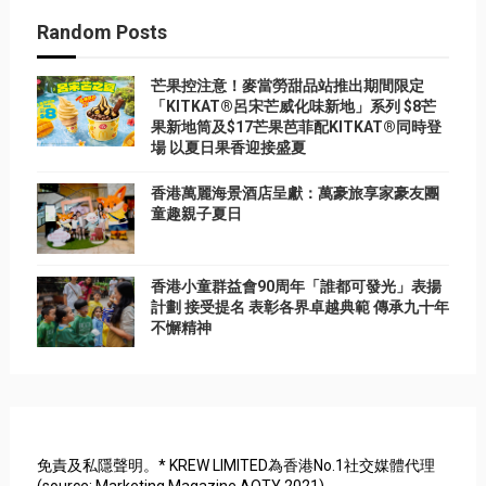
Random Posts
芒果控注意！麥當勞甜品站推出期間限定
「KITKAT®呂宋芒威化味新地」系列 $8芒
果新地筒及$17芒果芭菲配KITKAT®同時登
場 以夏日果香迎接盛夏
香港萬麗海景酒店呈獻：萬豪旅享家豪友團
童趣親子夏日
香港小童群益會90周年「誰都可發光」表揚
計劃 接受提名 表彰各界卓越典範 傳承九十年
不懈精神
免責及私隱聲明。* KREW LIMITED為香港No.1社交媒體代理