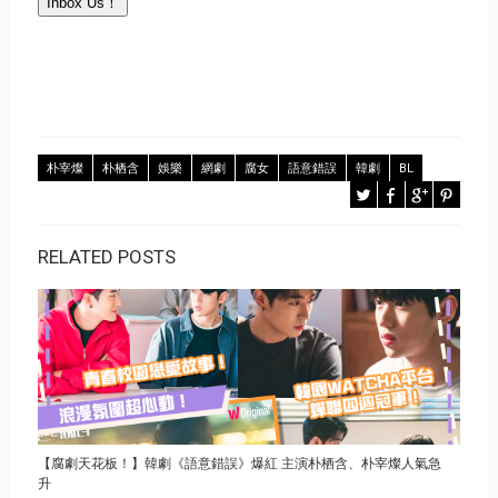
Inbox Us！
朴宰燦
朴栖含
娛樂
網劇
腐女
語意錯誤
韓劇
BL
RELATED POSTS
【腐劇天花板！】韓劇《語意錯誤》爆紅 主演朴栖含、朴宰燦人氣急
升