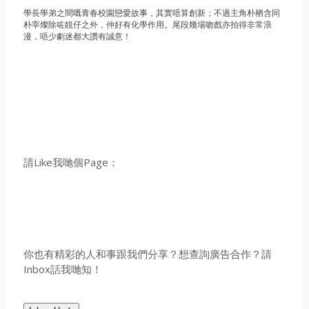
學長學弟之間嘅青春校園戀愛故事，其實唔算創新；不過主角朴栖含同
朴宰燦除咗靚仔之外，仲好有化學作用。尾段幾場吻戲亦拍得非常浪
漫，唔少劇迷都大讚有誠意！
請Like我哋個Page：
你也有精彩的人和事跟我們分享？想查詢廣告合作？請
Inbox話我哋知！