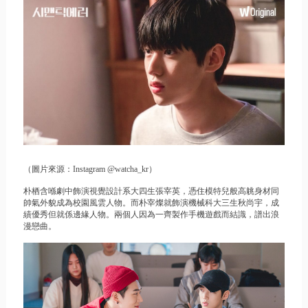
（圖片來源：Instagram @watcha_kr）
朴栖含喺劇中飾演視覺設計系大四生張宰英，憑住模特兒般高䠷身材同
帥氣外貌成為校園風雲人物。而朴宰燦就飾演機械科大三生秋尚宇，成
績優秀但就係邊緣人物。兩個人因為一齊製作手機遊戲而結識，譜出浪
漫戀曲。