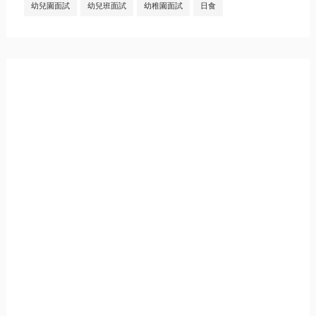
幼兒園面試
幼兒班面試
幼稚園面試
日食