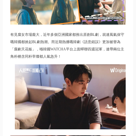
有見腐女市場龐大，近年多個亞洲國家都推出原創
BL
劇，就連風氣保守
嘅韓國都掀起
BL
劇熱潮。而近期熱播嘅韓劇《語意錯誤》更加被譽為
「腐劇天花板」，喺韓國WATCHA平台上面蟬聯四週冠軍，連帶兩位主
角朴栖含同朴宰燦都人氣急升！