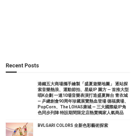
Recent Posts
港鐵五大商場攜手繪製「盛夏遊樂地圖」 逐站探
索音樂熱浪、運動節拍、星級IP 圍方 — 首推大型
唱K企劃 一連10場音樂表演打造盛夏舞台 青衣城
— 乒總創會90周年珍藏展覽熱血登場 德福廣場、
PopCorn、The LOHAS康城 — 三大國際級IP角
色同步列陣 特設期間限定店熱賣獨家人氣商品
BVLGARI COLORS 全新色彩藝術探索