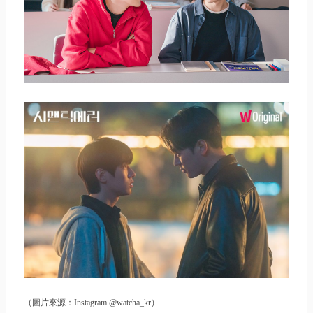
（圖片來源：Instagram @watcha_kr）