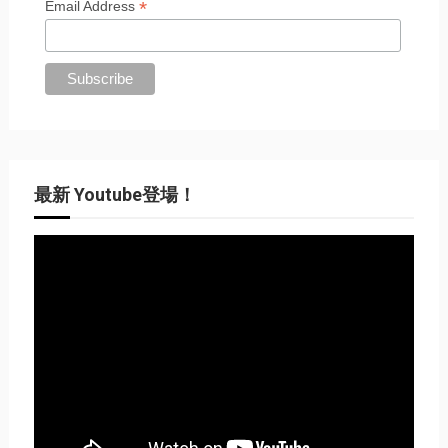
*
Email Address
最新 Youtube登場！