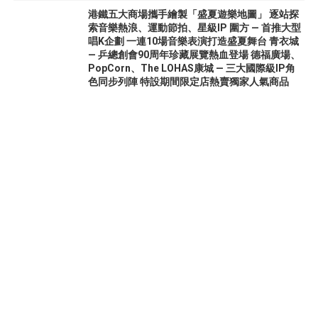
港鐵五大商場攜手繪製「盛夏遊樂地圖」 逐站探
索音樂熱浪、運動節拍、星級IP 圍方 — 首推大型
唱K企劃 一連10場音樂表演打造盛夏舞台 青衣城
— 乒總創會90周年珍藏展覽熱血登場 德福廣場、
PopCorn、The LOHAS康城 — 三大國際級IP角
色同步列陣 特設期間限定店熱賣獨家人氣商品