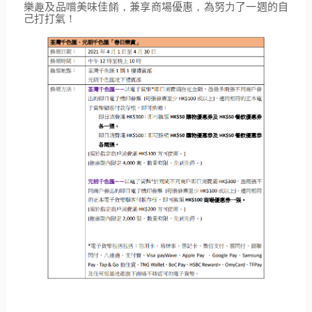
樂
趣
及品
嚐
美味佳
餚，
兼享商場優惠
，
為努
力
了一週的自
己打打氣
！