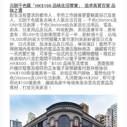
元朗千色匯「
HK$100
品味生活獎賞」
追求高質百貨
品
味之選
對生活有要求的都市人
，
辛
勞
工作過後更要稿賞自己及家
人
。元朗千色匯集合兩大
人氣
生活百貨
--
千色
Citistore
及
UNY
生活創庫：千色
Citistore
結合家居生活用品、電器、
廚具、兒童用品及玩具、時裝配飾、美容護膚等等，應有
盡有；而
UNY
生活創庫開業不足一年，新鮮感十足，佔地
18,000
呎的偌大空間
搜羅
大量空運到港新鮮優質日式食
材、日式美饌、急凍食品及日用品，琳琅滿目！
當然不少
得商場內各有特色的家品店及潮
流
服
飾
商店
，
讓顧客可於
一天的繁
忙
後
，
可享受一站式的全方位購物體驗。現在
於
推廣期內只需
於兩間不同商戶以電子貨
幣消費滿
HK$300
，就可享受「
$100
品味生活
獎賞」，
憑兩張商
戶機印發票及相符的正本電子貨幣顧客付款存根
換領
HK$100
商場優惠券一張，於指定商戶購物，
當然
包括千
色
Citistore
及
UNY
生活創庫。凡消費滿
HK$200
，即可使
用此
$100
優惠券，繼續為家中每個角落添置高質
家品及
食材
，打造完美家居！