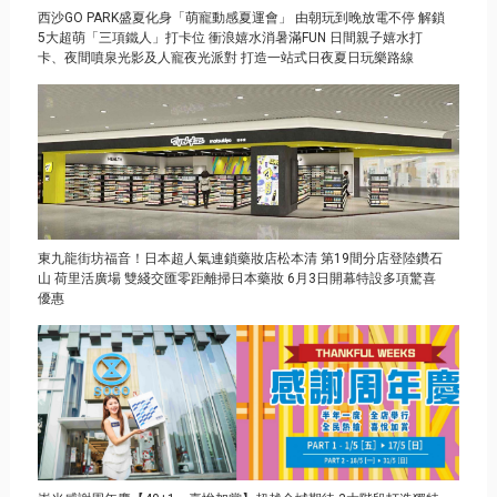
西沙GO PARK盛夏化身「萌寵動感夏運會」 由朝玩到晚放電不停 解鎖
5大超萌「三項鐵人」打卡位 衝浪嬉水消暑滿FUN 日間親子嬉水打
卡、夜間噴泉光影及人寵夜光派對 打造一站式日夜夏日玩樂路線
東九龍街坊福音！日本超人氣連鎖藥妝店松本清 第19間分店登陸鑽石
山 荷里活廣場 雙綫交匯零距離掃日本藥妝 6月3日開幕特設多項驚喜
優惠