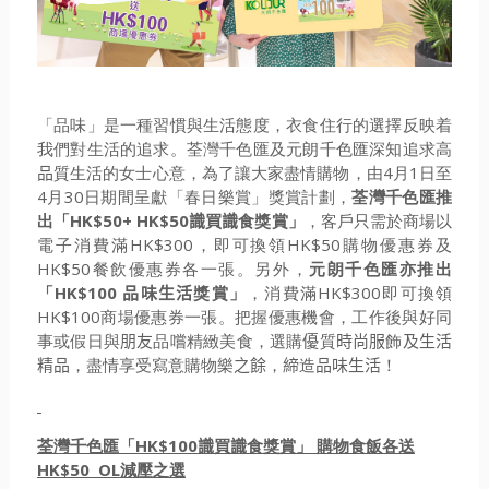
「品味」是一種習慣與生活態度，衣食住行的選擇反映着
我們對生活的追求。荃灣千色匯及元朗千色匯深知追求高
品
質生活的女士心意，為了讓大家盡情購物，由
4
月
1
日至
4
月
30
日期間呈獻「春日樂賞」獎賞計劃，
荃灣千色匯推
出「
HK$50+ HK$50
識
買
識
食獎賞」
，客戶只需於商場以
電子消費滿
HK
$300
，即可換領
HK$50
購物優惠券及
HK$50
餐飲優惠券各一張。另外，
元朗千色匯亦推出
「
HK$100
品味生活
獎賞」
，消費滿
HK
$300
即可換領
HK
$100
商場優惠券一張。把握優惠機會，工作後與好同
事或假日與
朋友
品嚐精緻美食，選購
優
質
時尚服
飾
及生活
精品
，盡情享受寫意購物樂
之餘
，
締
造
品味生活
！
荃灣千色匯「
HK$100
識
買
識
食獎賞」
購物食飯各送
HK$50 OL
減壓之選