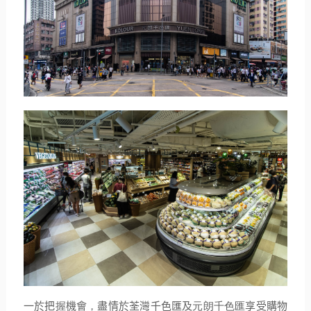
一於把
握
機會
，
盡情於荃灣千色匯及
元朗千色匯
享受購物