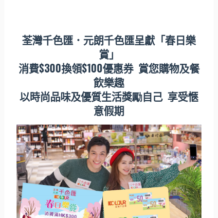
荃灣千色匯．元朗千色匯呈獻「春日樂
賞」
消費
$300
換領
$100
優惠券
賞您購物及餐
飲樂趣
以時尚品味及優質生活獎
勵
自己
享受愜
意假期