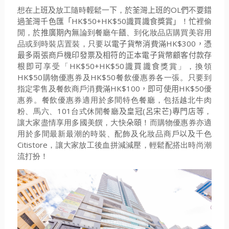
想在
上班及
放工隨時
輕
鬆一
下
，
於荃灣上班的
OL
們
不
要錯
過荃灣千色匯「
HK$50+HK$50
識買識食獎賞」
！
忙
裡偷
閒，
於推廣期內無
論到餐廳午
饍
、到化妝品店購買美容用
品或到時裝店置裝，只要
以電子貨
幣
消
費滿
HK$300
，憑
最多兩張商戶機印發票及相符的正本電子貨幣顧客付款存
根即可
享受「
HK$50+HK$50
識買識食
獎賞」，換領
HK$50
購物優惠券及
HK$50
餐飲優惠券各一張。只要到
指定零售及餐飲商戶消費滿
HK$100
，即可使用
HK$50
優
惠券。餐飲優惠券適用於多間特色餐廳，包括越北牛肉
粉、馬六、
101
台式休閒餐廳
及皇冠
(
呂宋芒
)
專門店等
，
讓大家盡情享用多國美饌，大快
朵頤
！而購物優惠券亦適
用於多間最新最潮的時裝、配飾及化妝品商戶
以及
千色
Citistore
，讓大家放工後血拼減減壓，輕鬆配搭出時尚潮
流打扮！