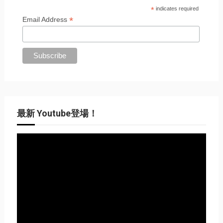
*
indicates required
*
Email Address
最新 Youtube登場！