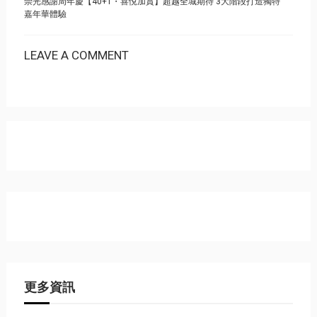
崇光感謝周年慶【40+1・喜悅加賞】超越全城期待 3大階段打造獨特
嘉年華體驗
LEAVE A COMMENT
更多資訊