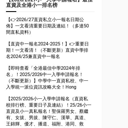
直資及全港小一排名榜
【👉2026/27直資私立小一報名日期公
佈】一文看清重要日期及連結！（多達50
間直私資料）
【直資中一報名2024-2025！】👉重要日
期！一文看清！（不斷更新）直資中學排
名2024/25兼直資中一報名
【即時查看「全港最佳中學2024年排
名」！2025/2026中一入學申請報名！
（不斷更新）】中學中一直資私校、中一
入學統一派位資訊攻略大全！Hong
【2025/2026小一入學申請報名（直資私
校排行榜、重要日子及連結）！25/26小一
直資及小一真私報名！聖保羅男女、蔡繼
有、女拔、男拔、陳守仁、漢華、真道、
王錦輝、優才、播道、福附、港同、救