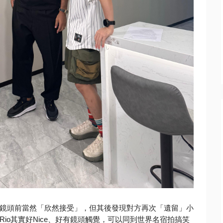
鏡頭前當然「
欣然接受」，但其後發現對方再次「遺留」小
Rio
其實好
Nice
、
好有鏡頭觸覺，可以同到世界名宿拍搞笑