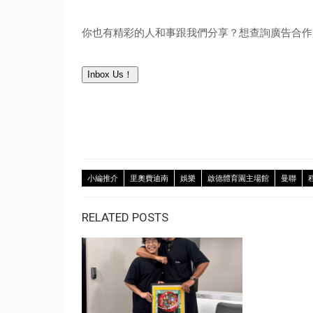
你也有精彩的人和事跟我們分享？想查詢廣告合作？
Inbox Us！
小編推介
里奧費迪南
娛樂
啟德體育園主場館
曼聯
RELATED POSTS