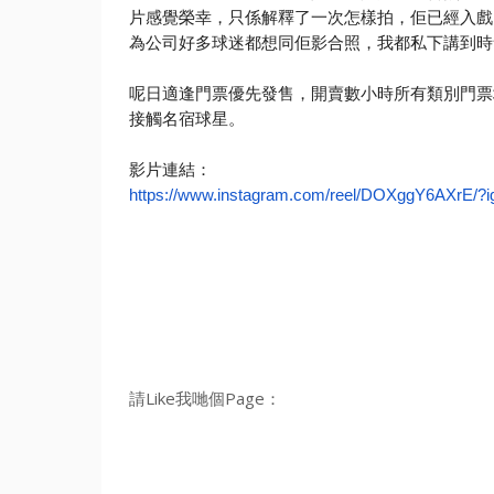
片感覺榮幸，
只係解釋了一次怎樣拍，佢已經入戲
為公司好多球迷都想同佢影合照，
我都私下講到時
呢日適逢門票優先發售，開賣數小時所有類別門票
接觸名宿球星。
影片連結：
https://www.instagram.com/
reel/DOXggY6AXrE/?i
請Like我哋個Page：