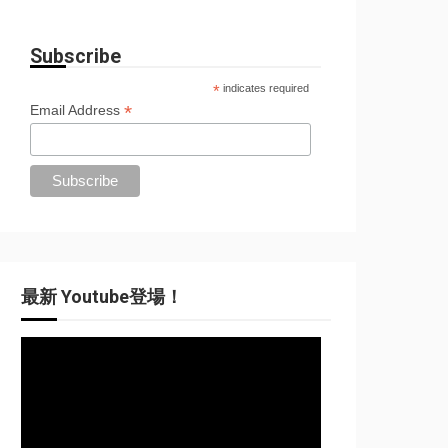
Subscribe
*
indicates required
*
Email Address
最新 Youtube登場！