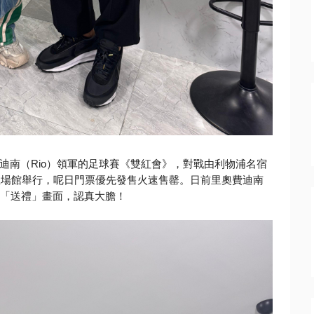
迪南（
Rio
）
領軍的足球賽《雙紅會》，對戰由利物浦名宿
主場館舉行，
呢日門票優先發售火速售罄。日前里奧費迪南
「送禮」畫面，認真大膽！