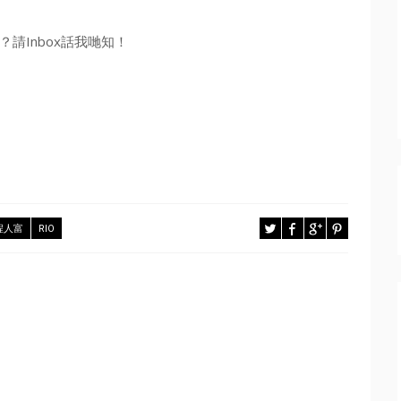
請Inbox話我哋知！
程人富
RIO