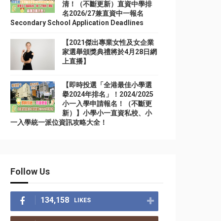
清！（不斷更新）直資中學排
名2026/27兼直資中一報名
Secondary School Application Deadlines
【2021傑出專業女性及女企業
家選舉頒獎典禮將於4月28日網
上直播】
【即時投選「全港最佳小學選
擧2024年排名」！2024/2025
小一入學申請報名！（不斷更
新）】小學小一直資私校、小
一入學統一派位資訊攻略大全！
Follow Us
134,158
LIKES