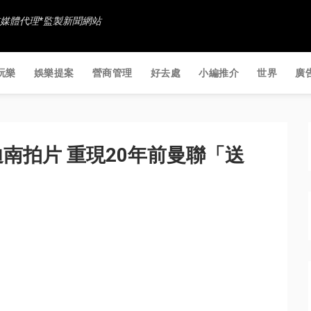
香港社交媒體代理*監製新聞網站
玩樂
娛樂提案
營商管理
好去處
小編推介
世界
廣
南拍片 重現20年前曼聯「送