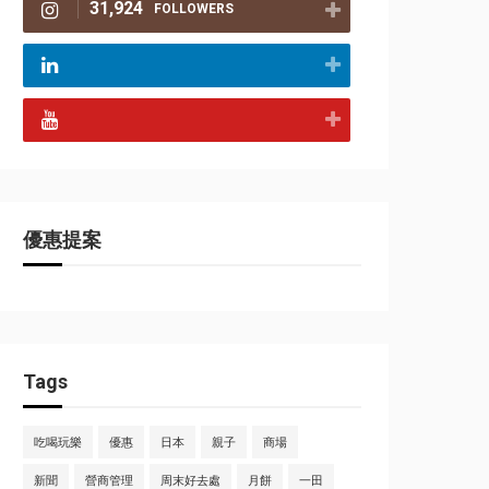
31,924
FOLLOWERS
優惠提案
Tags
吃喝玩樂
優惠
日本
親子
商場
新聞
營商管理
周末好去處
月餅
一田