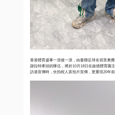
香港體育盛事一浪接一浪，由曼聯足球名宿里奧費
謝拉特牽頭的隊伍，
將於
10
月
18
日在啟德體育園
訪港宣傳時，
伙拍程人富拍片宣傳，更重現
20
年前