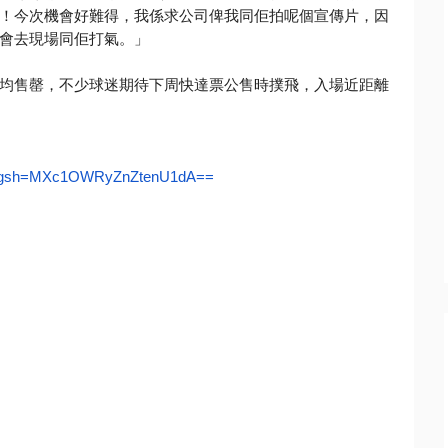
！今次機會好難得，
我係求公司俾我同佢拍呢個宣傳片，
因
會去現場同佢打氣。」
均售罄，
不少球迷期待下周快達票公售時撲飛，入場近距離
gsh=
MXc1OWRyZnZtenU1dA==