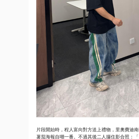
片段開始時，程人富向對方送上禮物，里奧費迪南
薯茄海報自嘲一番。
不過其後二人攞住影合照：「