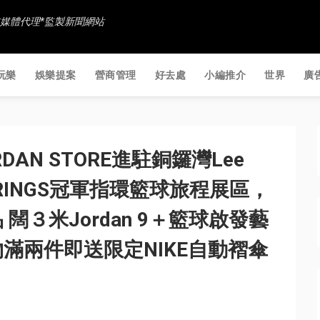
香港社交媒體代理*監製新聞網站
玩樂
娛樂提案
營商管理
好去處
小編推介
世界
廣
RDAN STORE進駐銅鑼灣Lee
設6RINGS冠軍指環籃球旅程展區，
３米Jordan 9＋籃球啟發藝
滿兩件即送限定NIKE自動褶傘