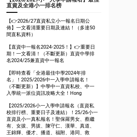
直資及全港小一排名榜
【👉2026/27直資私立小一報名日期公
佈】一文看清重要日期及連結！（多達50
間直私資料）
【直資中一報名2024-2025！】👉重要日
期！一文看清！（不斷更新）直資中學排
名2024/25兼直資中一報名
【即時查看「全港最佳中學2024年排
名」！2025/2026中一入學申請報名！
（不斷更新）】中學中一直資私校、中一
入學統一派位資訊攻略大全！Hong
【2025/2026小一入學申請報名（直資私
校排行榜、重要日子及連結）！25/26小一
直資及小一真私報名！聖保羅男女、蔡繼
有、女拔、男拔、陳守仁、漢華、真道、
王錦輝、優才、播道、福附、港同、救