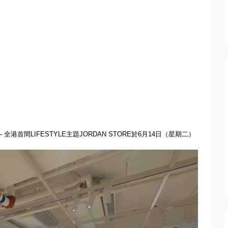
─ 全港首間
LIFESTYLE
主題
JORDAN STORE
於
6
月
14
日（星期二）