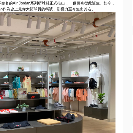
字命名的
Air Jordan
系列籃球鞋正式推出，一個傳奇從此誕生。如今，
an
作為史上最偉大籃球員的稱號，影響力至今無出其右。