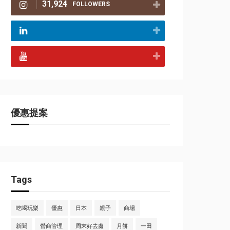
31,924
FOLLOWERS
優惠提案
Tags
吃喝玩樂
優惠
日本
親子
商場
新聞
營商管理
周末好去處
月餅
一田