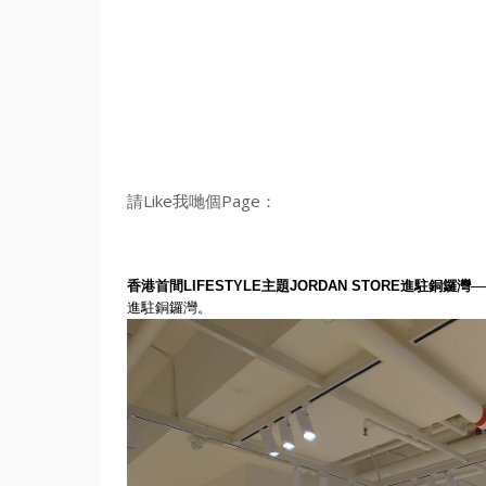
請Like我哋個Page：
香港首間
LIFESTYLE
主題
JORDAN STORE
進駐銅鑼灣
─
進駐銅鑼灣。