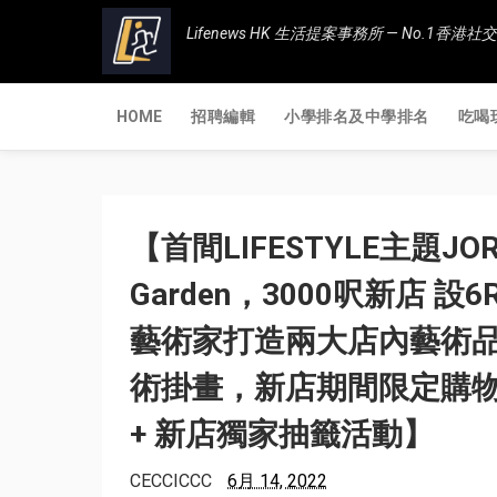
Lifenews HK 生活提案事務所 — No.1
HOME
招聘編輯
小學排名及中學排名
吃喝
【首間LIFESTYLE主題JO
Garden，3000呎新店 
藝術家打造兩大店內藝術品 闊
術掛畫，新店期間限定購物
+ 新店獨家抽籤活動】
CECCICCC
6月 14, 2022