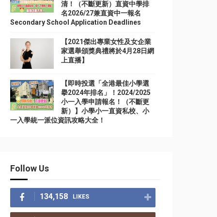
清！（不斷更新）直資中學排
名2026/27兼直資中一報名
Secondary School Application Deadlines
【2021傑出專業女性及女企業
家選舉頒獎典禮將於4月28日網
上直播】
【即時投選「全港最佳小學選
擧2024年排名」！2024/2025
小一入學申請報名！（不斷更
新）】小學小一直資私校、小
一入學統一派位資訊攻略大全！
Follow Us
134,158
LIKES