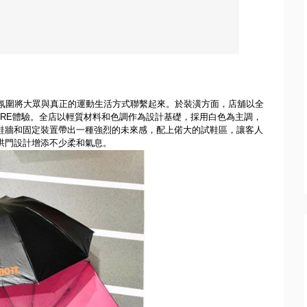
氛圍將大眾與真正的運動生活方式聯繫起來。於裝潢方面，
店舖以全
ORE
體驗。全店以輕質材料和色調作為設計基礎，
採用白色為主調，
鞋牆和固定裝置帶出一種強烈的未來感，
配上偌大的試鞋區，讓客人
拱門設計增添不少柔和氣息。