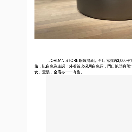
JORDAN STORE
銅鑼灣新店全店面積約
3,000
平
格，
以白色為主調；外牆首次採用白色調，門口以闊身落
女、童裝，
全店亦一一有售。