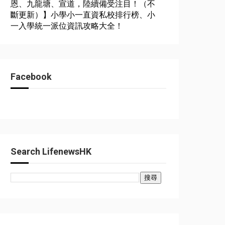
恩、九龍塘、宣道，陸續備受注目！（不
斷更新）】小學小一直資私校排行榜、小
一入學統一派位資訊攻略大全！
Facebook
Search LifenewsHK