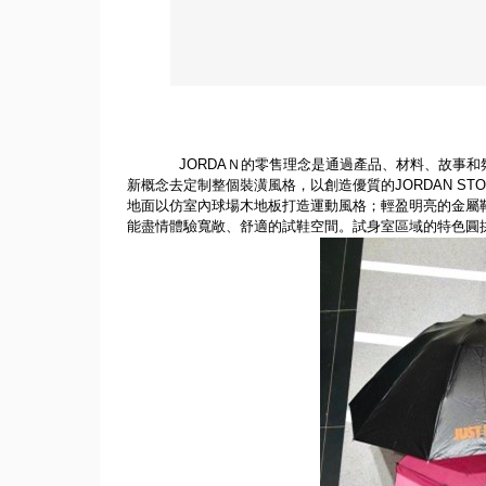
JORDA
Ｎ的零售理念是通過產品、材料、
故事和
新概念去定制整個裝潢風格，以創造優質的
JORDAN ST
地面以仿室內球場木地板打造運動風格；
輕盈明亮的金屬
能盡情體驗寬敞、舒適的試鞋空間。
試身室區域的特色圓