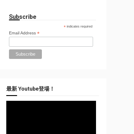
Subscribe
*
indicates required
*
Email Address
最新 Youtube登場！